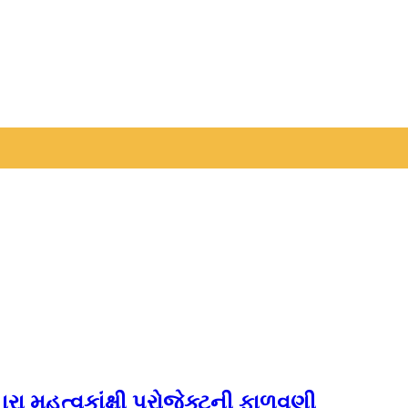
 મહત્વકાંક્ષી પ્રોજેક્ટની ફાળવણી