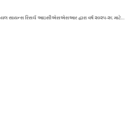
 સોશિયલ સાયન્સ રિસર્ચ આઇસીએસએસઆર દ્વારા વર્ષ ૨૦૨૫-૨૬ માટે...