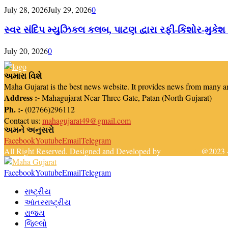
July 28, 2026
July 29, 2026
0
સ્વર સંદિપ મ્યુઝિકલ કલબ, પાટણ દ્વારા રફી-કિશોર-મુકેશ
July 20, 2026
0
અમારા વિશે
Maha Gujarat is the best news website. It provides news from many a
Address :-
Mahagujarat Near Three Gate, Patan (North Gujarat)
Ph. :-
(02766)296112
Contact us:
mahagujarat49@gmail.com
અમને અનુસરો
Facebook
Youtube
Email
Telegram
All Right Reserved. Designed and Developed by
Newsreach
@2023 -
Facebook
Youtube
Email
Telegram
રાષ્ટ્રીય
આંતરરાષ્ટ્રીય
રાજ્ય
જિલ્લો