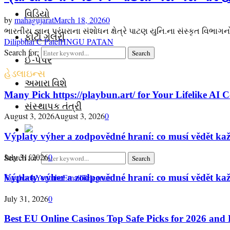
વિડિયો
by
mahagujarat
March 18, 2026
0
ભારતીય જ્ઞાન પરંપરાના સંશોધન ક્ષેત્રે પાટણ યુનિ.ના સંસ્કૃત વ
ફોટો ગેલેરી
Dilipbhai C Patel
HNGU PATAN
Search for:
Search
ઈ-પેપર
હેડલાઇન્સ
અમારા વિશે
Many Pick https://playbun.art/ for Your Lifelike AI
સંસ્થાપક તંત્રી
August 3, 2026
August 3, 2026
0
Výplaty výher a zodpovědné hraní: co musí vědět ka
July 31, 2026
0
Search for:
Search
Facebook
Výplaty výher a zodpovědné hraní: co musí vědět ka
Youtube
Email
Telegram
July 31, 2026
0
Best EU Online Casinos Top Safe Picks for 2026 and