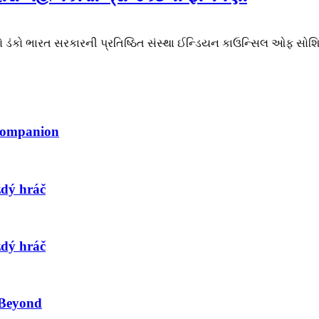
િભાગનો ડંકો ભારત સરકારની પ્રતિષ્ઠિત સંસ્થા ઈન્ડિયન કાઉન્સિલ ઓફ
 Companion
ždý hráč
ždý hráč
 Beyond