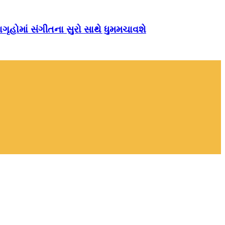
ગૃહોમાં સંગીતના સુરો સાથે ધુમમચાવશે