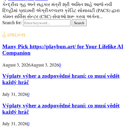
કેન્દ્રીય ગૃહ અને સહકાર મંત્રી શ્રી અમિત શાહે આજે નવી
દિલ્હીમાં પ્રાઇમરી એગ્રીકલ્ચરલ ક્રેડિટ સોસાયટી (PACS) દ્વારા
કોમન સર્વિસ સેન્ટર (CSC) સેવાઓ શરૂ કરવા અંગેના...
Search for:
Search
હેડલાઇન્સ
Many Pick https://playbun.art/ for Your Lifelike AI
Companion
August 3, 2026
August 3, 2026
0
Výplaty výher a zodpovědné hraní: co musí vědět
každý hráč
July 31, 2026
0
Výplaty výher a zodpovědné hraní: co musí vědět
každý hráč
July 31, 2026
0