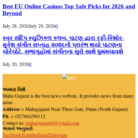
Best EU Online Casinos Top Safe Picks for 2026 and
Beyond
July 28, 2026
July 29, 2026
0
સ્વર સંદિપ મ્યુઝિકલ કલબ, પાટણ દ્વારા રફી-કિશોર-
મુકેશ સંગીત સપ્તાહ ૨૦૨૬નો પ્રારંભ થયો પાટણના
ચોરેચોટે, સભાગૃહોમાં સંગીતના સુરો સાથે ધુમમચાવશે
July 20, 2026
0
અમારા વિશે
Maha Gujarat is the best news website. It provides news from many
areas.
Address :-
Mahagujarat Near Three Gate, Patan (North Gujarat)
Ph. :-
(02766)296112
Contact us:
mahagujarat49@gmail.com
અમને અનુસરો
Facebook
Youtube
Email
Telegram