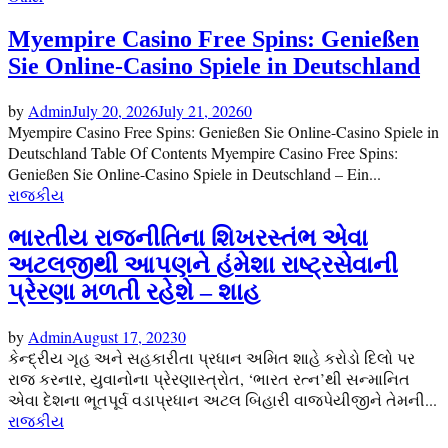
Myempire Casino Free Spins: Genießen
Sie Online-Casino Spiele in Deutschland
by
Admin
July 20, 2026
July 21, 2026
0
Myempire Casino Free Spins: Genießen Sie Online-Casino Spiele in
Deutschland Table Of Contents Myempire Casino Free Spins:
Genießen Sie Online-Casino Spiele in Deutschland – Ein...
રાજકીય
ભારતીય રાજનીતિના શિખરસ્તંભ એવા
અટલજીથી આપણને હંમેશા રાષ્ટ્રસેવાની
પ્રેરણા મળતી રહેશે – શાહ
by
Admin
August 17, 2023
0
કેન્દ્રીય ગૃહ અને સહકારીતા પ્રધાન અમિત શાહે કરોડો દિલો પર
રાજ કરનાર, યુવાનોના પ્રેરણાસ્ત્રોત, ‘ભારત રત્ન’થી સન્માનિત
એવા દેશના ભૂતપૂર્વ વડાપ્રધાન અટલ બિહારી વાજપેયીજીને તેમની...
રાજકીય