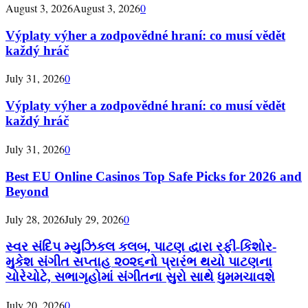
August 3, 2026
August 3, 2026
0
Výplaty výher a zodpovědné hraní: co musí vědět
každý hráč
July 31, 2026
0
Výplaty výher a zodpovědné hraní: co musí vědět
každý hráč
July 31, 2026
0
Best EU Online Casinos Top Safe Picks for 2026 and
Beyond
July 28, 2026
July 29, 2026
0
સ્વર સંદિપ મ્યુઝિકલ કલબ, પાટણ દ્વારા રફી-કિશોર-
મુકેશ સંગીત સપ્તાહ ૨૦૨૬નો પ્રારંભ થયો પાટણના
ચોરેચોટે, સભાગૃહોમાં સંગીતના સુરો સાથે ધુમમચાવશે
July 20, 2026
0