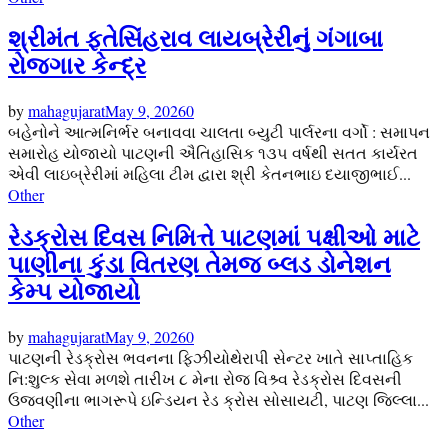
શ્રીમંત ફતેસિંહરાવ લાયબ્રેરીનું ગંગાબા
રોજગાર કેન્દ્ર
by
mahagujarat
May 9, 2026
0
બહેનોને આત્મનિર્ભર બનાવવા ચાલતા બ્યુટી પાર્લરના વર્ગો : સમાપન
સમારોહ યોજાયો પાટણની ઐતિહાસિક ૧૩૫ વર્ષથી સતત કાર્યરત
એવી લાઇબ્રેરીમાં મહિલા ટીમ દ્વારા શ્રી કેતનભાઇ દયાજીભાઈ...
Other
રેડક્રોસ દિવસ નિમિત્તે પાટણમાં પક્ષીઓ માટે
પાણીના કુંડા વિતરણ તેમજ બ્લડ ડોનેશન
કેમ્પ યોજાયો
by
mahagujarat
May 9, 2026
0
પાટણની રેડક્રોસ ભવનના ફિઝીયોથેરાપી સેન્ટર ખાતે સાપ્તાહિક
નિ:શુલ્ક સેવા મળશે તારીખ ૮ મેના રોજ વિશ્ર્વ રેડક્રોસ દિવસની
ઉજવણીના ભાગરૂપે ઇન્ડિયન રેડ ક્રોસ સોસાયટી, પાટણ જિલ્લા...
Other