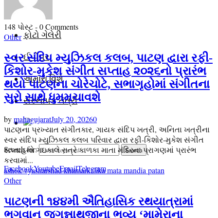
વિડિયો
148 પોસ્ટ
-
0 Comments
ફોટો ગેલેરી
Other
સ્વર સંદિપ મ્યુઝિકલ કલબ, પાટણ દ્વારા રફી-
ઈ-પેપર
કિશોર-મુકેશ સંગીત સપ્તાહ ૨૦૨૬નો પ્રારંભ
અમારા વિશે
થયો પાટણના ચોરેચોટે, સભાગૃહોમાં સંગીતના
સુરો સાથે ધુમમચાવશે
સંસ્થાપક તંત્રી
by
mahagujarat
July 20, 2026
0
પાટણના પ્રખ્યાત સંગીતકાર, ગાયક સંદિપ ખત્રી, અનિતા ખત્રીના
સ્વર સંદિપ મ્યુઝિકલ કલબ પરિવાર દ્વારા રફી-કિશોર-મુકેશ સંગીત
Search for:
સપ્તાહનો ગઇકાલે રાત્રે કાળકા માતા મંદિરના પ્રાગણમાં પ્રારંભ
Search
કરવામાં...
Facebook
Youtube
Email
Telegram
ashok vyas
harshad khamar
kalika mata mandia patan
Other
પાટણની ૧૪૪મી ઐતિહાસિક રથયાત્રામાં
ભગવાન જગન્નાથજીના ભવ્ય ‘મામેરાના