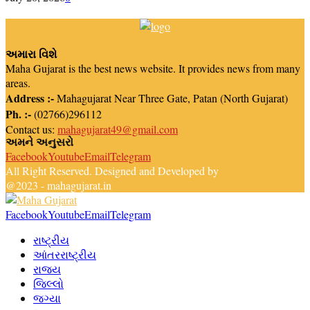
અમારા વિશે
Maha Gujarat is the best news website. It provides news from many
areas.
Address :-
Mahagujarat Near Three Gate, Patan (North Gujarat)
Ph. :-
(02766)296112
Contact us:
mahagujarat49@gmail.com
અમને અનુસરો
Facebook
Youtube
Email
Telegram
All Right Reserved. Designed and Developed by
Newsreach
@2023 - mahagujarat.in
Facebook
Youtube
Email
Telegram
રાષ્ટ્રીય
આંતરરાષ્ટ્રીય
રાજ્ય
જિલ્લો
જગ્યા