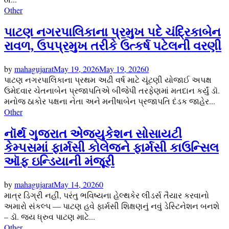
Other
પાટણ નગરપાલિકાના પ્રમુખ પદે ચંદ્રિકાબેન
રાવળ, ઉપપ્રમુખ તરીકે ઉત્કર્ષ પટેલની વરણી
by
mahagujarat
May 19, 2026
May 19, 2026
0
પાટણ નગરપાલિકાના પ્રથમ અઢી વર્ષ માટે ચૂંટણી યોજાઈ અપક્ષ
ઉમેદવાર ચેતનાબેન પ્રજાપતિએ બીજેપી તરફેણમાં મતદાન કર્યું ડૉ.
મનોજ ઠાકોર પક્ષના નેતા અને મનીષાબેન પ્રજાપતિ દંડક જાહેર...
Other
નૉર્થ ગુજરાત એજ્યુકેશન સોસાયટી
કેમ્પસમાં ફાર્મસી કોલેજને ફાર્મસી કાઉન્સિલ
ઑફ ઇન્ડિયાની મંજૂરી
by
mahagujarat
May 14, 2026
0
માત્ર ડિગ્રી નહીં, પરંતુ ભવિષ્યના હેલ્થકેર લીડર્સ તૈયાર કરવાનો
અમારો સંકલ્પ — પાટણ હવે ફાર્મસી શિક્ષણનું નવું ડેસ્ટિનેશન બનશે
– ડૉ. જય ધ્રુવ પાટણ માટે...
Other