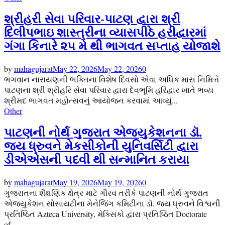
શ્રીહરી સેવા પરિવાર-પાટણ દ્વારા શ્રી
દિલીપભાઇ શાસ્ત્રીના વ્યાસપીઠે હરીદ્વારમાં
ગંગા કિનારે ૨૫ મે થી ભાગવત સપ્તાહ યોજાશે
by
mahagujarat
May 22, 2026
May 22, 2026
0
ભગવાન નારાયણની ભક્તિના વિશેષ દિવસો એવા અધિક માસ નિમિત્તે
પાટણના શ્રી શ્રીહરિ સેવા પરિવાર દ્વારા દેવભૂમિ હરિદ્વાર ખાતે ભવ્ય
શ્રીમદ ભાગવત મહોત્સવનું આયોજન કરવામાં આવ્યું...
Other
પાટણની નોર્થ ગુજરાત એજ્યુકેશનના ડૉ.
જય ધ્રુવને મેકસીકોની યુનિવર્સિટી દ્વારા
ડીએએસની પદવી થી સન્માનિત કરાયા
by
mahagujarat
May 19, 2026
May 19, 2026
0
ગુજરાતના શૈક્ષણિક ક્ષેત્ર માટે ગૌરવ તરીકે પાટણની નોર્થ ગુજરાત
એજ્યુકેશન સોસાયટીના મેનેજિંગ કમિટીના ડૉ. જય ધ્રુવને વિશ્વની
પ્રતિષ્ઠિત Azteca University, મેક્સિકો દ્વારા પ્રતિષ્ઠિત Doctorate
of...