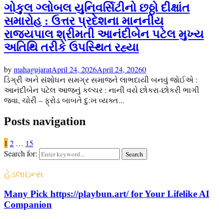
ગોકુલ ગ્લોબલ યુનિવર્સિટીનો છઠ્ઠો દીક્ષાંત
સમારોહ : ઉત્તર પ્રદેશના માનનીય
રાજ્યપાલ શ્રીમતી આનંદીબેન પટેલ મુખ્ય
અતિથિ તરીકે ઉપસ્થિત રહ્યા
by
mahagujarat
April 24, 2026
April 24, 2026
0
ડિગ્રી અને સંશોધન સમગ્ર સમાજને લાભદાયી બનવું જોઈએ :
આનંદીબેન પટેલ આજનું કલ્ચર : નાની વયે છોકરા-છોકરી ભાગી
જવા, ચોરી – ફ્રોડ બાબતે દુ:ખ વ્યક્ત...
Posts navigation
1
2
…
15
Search for:
Search
હેડલાઇન્સ
Many Pick https://playbun.art/ for Your Lifelike AI
Companion