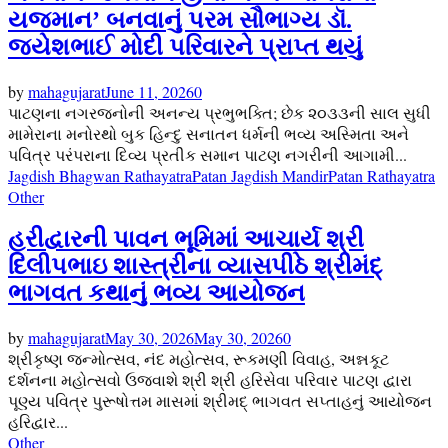
યજમાન’ બનવાનું પરમ સૌભાગ્ય ડૉ.
જયેશભાઈ મોદી પરિવારને પ્રાપ્ત થયું
by
mahagujarat
June 11, 2026
0
​પાટણના નગરજનોની અનન્ય પ્રભુભક્તિ; છેક ૨૦૩૩ની સાલ સુધી
મામેરાના મનોરથો બુક હિન્દુ સનાતન ધર્મની ભવ્ય અસ્મિતા અને
પવિત્ર પરંપરાના દિવ્ય પ્રતીક સમાન પાટણ નગરીની આગામી...
Jagdish Bhagwan Rathayatra
Patan Jagdish Mandir
Patan Rathayatra
Other
હરીદ્વારની પાવન ભૂમિમાં આચાર્ય શ્રી
દિલીપભાઇ શાસ્ત્રીના વ્યાસપીઠે શ્રીમંદ્
ભાગવત કથાનું ભવ્ય આયોજન
by
mahagujarat
May 30, 2026
May 30, 2026
0
શ્રીકૃષ્ણ જન્મોત્સવ, નંદ મહોત્સવ, રૂકમણી વિવાહ, અન્નકૂટ
દર્શનના મહોત્સવો ઉજવાશે શ્રી શ્રી હરિસેવા પરિવાર પાટણ દ્વારા
પૂણ્ય પવિત્ર પુરૂષોત્તમ માસમાં શ્રીમદ્ ભાગવત સપ્તાહનું આયોજન
હરિદ્વાર...
Other