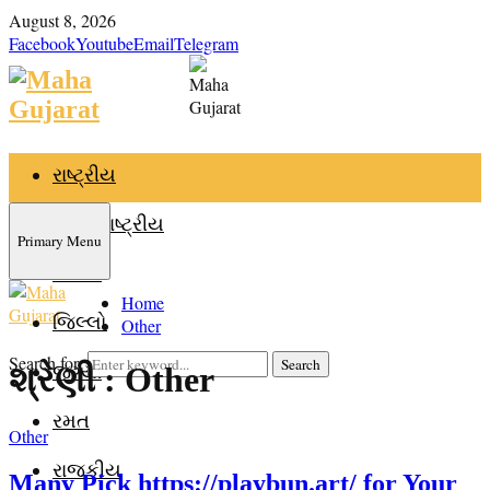
August 8, 2026
Facebook
Youtube
Email
Telegram
રાષ્ટ્રીય
આંતરરાષ્ટ્રીય
Primary Menu
રાજ્ય
Home
જિલ્લો
Other
Search for:
Search
જગ્યા
શ્રેણી : Other
રમત
Other
રાજકીય
Many Pick https://playbun.art/ for Your