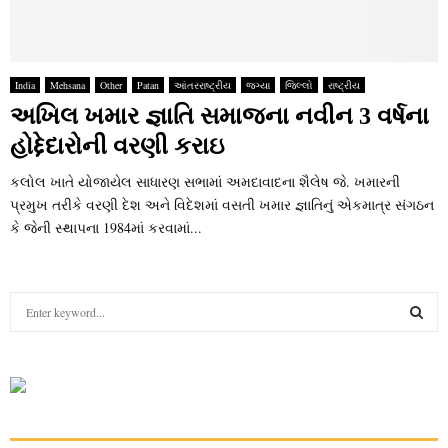
India
Mehsana
Other
Patan
આંતરરાષ્ટ્રીય
જગ્યા
જિલ્લો
રાષ્ટ્રીય
અખિલ ખમાર જ્ઞાતિ સમાજના નવીન 3 વર્ષના
હોદ્દેદારોની વરણી કરાઇ
કલોલ ખાતે યોજાયેલ સાધારણ સભામાં અમદાવાદના શૈલેષ જે. ખમારની
પ્રમુખ તરીકે વરણી દેશ અને વિદેશમાં વસતી ખમાર જ્ઞાતિનું એકમાત્ર સંગઠન
કે જેની સ્થાપના 1984માં કરવામાં...
S
e
a
S
r
c
E
h
f
A