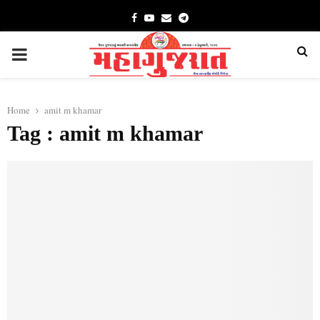
Facebook
Youtube
Email
Telegram
PRIMARY
MENU
Home
amit m khamar
Tag : amit m khamar