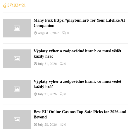
o
હેડલાઇન્સ
r
R
:
C
Many Pick https://playbun.art/ for Your Lifelike AI
Companion
H
August 3, 2026
0
Výplaty výher a zodpovědné hraní: co musí vědět
každý hráč
July 31, 2026
0
Výplaty výher a zodpovědné hraní: co musí vědět
každý hráč
July 31, 2026
0
Best EU Online Casinos Top Safe Picks for 2026 and
Beyond
July 28, 2026
0