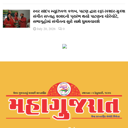
સ્વર સંદિપ મ્યુઝિકલ કલબ, પાટણ દ્વારા રફી-કિશોર-મુકેશ
સંગીત સપ્તાહ ૨૦૨૬નો પ્રારંભ થયો પાટણના ચોરેચોટે,
સભાગૃહોમાં સંગીતના સુરો સાથે ધુમમચાવશે
July 20, 2026
0