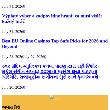
July 31, 2026
0
Výplaty výher a zodpovědné hraní: co musí vědět
každý hráč
July 31, 2026
0
Best EU Online Casinos Top Safe Picks for 2026 and
Beyond
July 28, 2026
July 29, 2026
0
સ્વર સંદિપ મ્યુઝિકલ કલબ, પાટણ દ્વારા રફી-કિશોર-
મુકેશ સંગીત સપ્તાહ ૨૦૨૬નો પ્રારંભ થયો પાટણના
ચોરેચોટે, સભાગૃહોમાં સંગીતના સુરો સાથે ધુમમચાવશે
July 20, 2026
0
અમારા વિશે