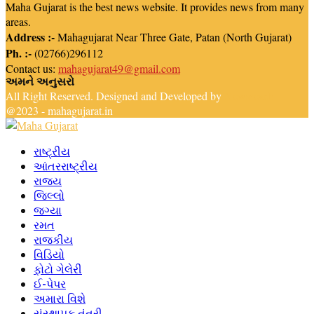
Maha Gujarat is the best news website. It provides news from many
areas.
Address :-
Mahagujarat Near Three Gate, Patan (North Gujarat)
Ph. :-
(02766)296112
Contact us:
mahagujarat49@gmail.com
અમને અનુસરો
Facebook
Youtube
Email
Telegram
All Right Reserved. Designed and Developed by
Newsreach
@2023 - mahagujarat.in
Facebook
Youtube
Email
Telegram
રાષ્ટ્રીય
આંતરરાષ્ટ્રીય
રાજ્ય
જિલ્લો
જગ્યા
રમત
રાજકીય
વિડિયો
ફોટો ગેલેરી
ઈ-પેપર
અમારા વિશે
સંસ્થાપક તંત્રી