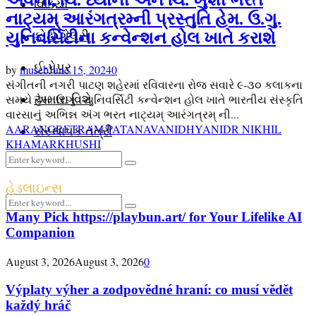
વિડિયો
નાટ્યમ્ આરંગત્રમ્ની પ્રસ્તુતિ હેમ. ઉ.ગુ.
ફોટો ગેલેરી
યુનિવર્સિટીના કન્વેન્શન હોલ ખાતે કરાશે
ઈ-પેપર
by
museb
June 15, 2024
0
સંગીતની નગરી પાટણ શહેરમાં રવિવારના રોજ સવારે ૯-૩૦ કલાકના
સમયે હેમ. ઉ.ગુ. યુનિવર્સિટી કન્વેન્શન હોલ ખાતે ભારતીય સંસ્કૃતિ
અમારા વિશે
વારસાનું અભિન્ન અંગ ભરત નાટ્યમ્ આરંગત્રમ્ ની...
AARANGRETRAM PATAN
AVANI
DHYANI
DR NIKHIL
સંસ્થાપક તંત્રી
KHAMAR
KHUSHI
Search
Search
for:
હેડલાઇન્સ
Search
Search
Many Pick https://playbun.art/ for Your Lifelike AI
for:
Facebook
Youtube
Email
Telegram
Companion
August 3, 2026
August 3, 2026
0
Výplaty výher a zodpovědné hraní: co musí vědět
každý hráč