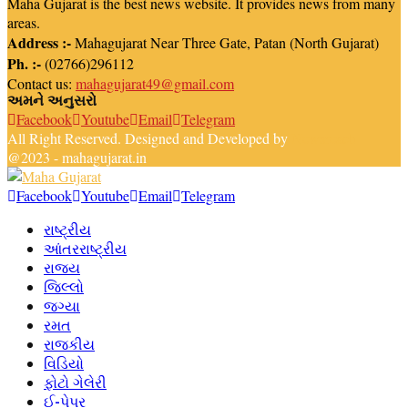
Maha Gujarat is the best news website. It provides news from many
areas.
Address :-
Mahagujarat Near Three Gate, Patan (North Gujarat)
Ph. :-
(02766)296112
Contact us:
mahagujarat49@gmail.com
અમને અનુસરો
Facebook
Youtube
Email
Telegram
All Right Reserved. Designed and Developed by
Newsreach
@2023 - mahagujarat.in
Facebook
Youtube
Email
Telegram
રાષ્ટ્રીય
આંતરરાષ્ટ્રીય
રાજ્ય
જિલ્લો
જગ્યા
રમત
રાજકીય
વિડિયો
ફોટો ગેલેરી
ઈ-પેપર