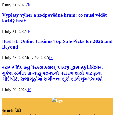
July 31, 2026
0
Výplaty výher a zodpovědné hraní: co musí vědět
každý hráč
July 31, 2026
0
Best EU Online Casinos Top Safe Picks for 2026 and
Beyond
July 28, 2026
July 29, 2026
0
સ્વર સંદિપ મ્યુઝિકલ કલબ, પાટણ દ્વારા રફી-કિશોર-
મુકેશ સંગીત સપ્તાહ ૨૦૨૬નો પ્રારંભ થયો પાટણના
ચોરેચોટે, સભાગૃહોમાં સંગીતના સુરો સાથે ધુમમચાવશે
July 20, 2026
0
અમારા વિશે