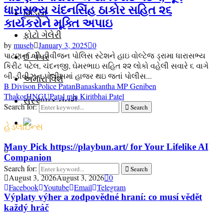
ધારાસભ્ય ચંદનસિંહ ઠાકોર સહિત ૨૬
વિડિયો
કાર્યકરોને મૂક્તિ અપાઇ
ફોટો ગેલેરી
by
museb
January 3, 2025
0
પાટણના બી-ડીવીજન પોલિસ સ્ટેશને હાઇ વોલ્ટેજ ડ્રામા ધારાસભ્ય
ઈ-પેપર
કિરીટ પટેલ, ચંદનજી, ઘેમરભાઇ સહિત ૨૨ લોકો વહેલી સવારે ૬ વાગે
બી-ડીવીઝન પોલીસમાં હાજર થઇ જતાં પોલીસ...
અમારા વિશે
B Divison Police Patan
Banaskantha MP Geniben
Thakor
HNGU
Patal mla Kiritbhai Patel
સંસ્થાપક તંત્રી
Search for:
Search
હેડલાઇન્સ
Many Pick https://playbun.art/ for Your Lifelike AI
Companion
Search for:
Search
August 3, 2026
August 3, 2026
0
Facebook
Youtube
Email
Telegram
Výplaty výher a zodpovědné hraní: co musí vědět
každý hráč