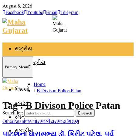
August 8, 2026
Facebook
Youtube
Email
Telegram
રાષ્ટ્રીય
આંતરરાષ્ટ્રીય
Primary Menu
રાજ્ય
Home
જિલ્લો
B Divison Police Patan
જગ્યા
Tag : B Divison Police Patan
Search for:
Search
રમત
Other
Patan
જિલ્લો
રાજકીય
રાજ્ય
શિક્ષણ
રાજકીય
પાટણના ધારાસભ્ય ડૉ. કિરીટ પટેલ, પૂર્વ