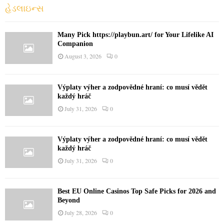
o
હેડલાઇન્સ
r
R
:
C
Many Pick https://playbun.art/ for Your Lifelike AI
Companion
H
August 3, 2026
0
Výplaty výher a zodpovědné hraní: co musí vědět
každý hráč
July 31, 2026
0
Výplaty výher a zodpovědné hraní: co musí vědět
každý hráč
July 31, 2026
0
Best EU Online Casinos Top Safe Picks for 2026 and
Beyond
July 28, 2026
0