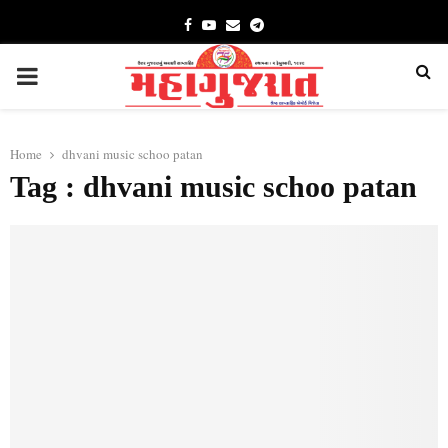
Facebook
Youtube
Email
Telegram
PRIMARY
MENU
Home
dhvani music schoo patan
Tag : dhvani music schoo patan