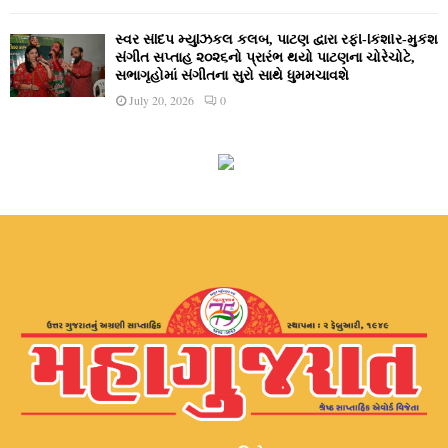
સ્વર સંદિપ મ્યુઝિકલ કલબ, પાટણ દ્વારા રફી-કિશોર-મુકેશ
સંગીત સપ્તાહ ૨૦૨૬નો પ્રારંભ થયો પાટણના ચોરેચોટે,
સભાગૃહોમાં સંગીતના સુરો સાથે ધુમમચાવશે
July 20, 2026
0