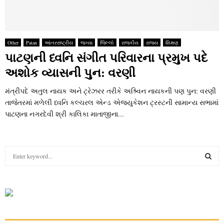
Other
Patan
આંતરરાષ્ટ્રીય
જગ્યા
જિલ્લો
રાજકીય
રાજ્ય
શિક્ષણ
પાટણની ધ્વનિ સંગીત પરિવારના પ્રમુખ પદે
અશોક વ્યાસની પુન: વરણી
મંત્રીપદે અતુલ નાયક અને ટ્રેઝરર તરીકે અશ્ર્વિન નાયકની પણ પુન: વરણી
તાજેતરમાં મળેલી ધ્વનિ કલ્ચરલ એન્ડ એજ્યુકેશન ટ્રસ્ટની સામાન્ય સભામાં
પાટણના નગરદેવી શ્રી કાલિકા માતાજીના...
S
e
a
S
r
c
E
h
f
A