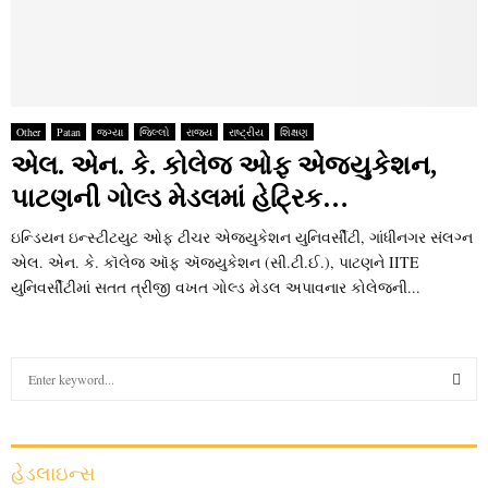
Other
Patan
જગ્યા
જિલ્લો
રાજ્ય
રાષ્ટ્રીય
શિક્ષણ
એલ. એન. કે. કોલેજ ઓફ એજ્યુકેશન,
પાટણની ગોલ્ડ મેડલમાં હેટ્રિક…
ઇન્ડિયન ઇન્સ્ટીટયુટ ઓફ ટીચર એજ્યુકેશન યુનિવર્સીટી, ગાંધીનગર સંલગ્ન
એલ. એન. કે. કૉલેજ ઑફ ઍજ્યુકેશન (સી.ટી.ઈ.), પાટણને IITE
યુનિવર્સીટીમાં સતત ત્રીજી વખત ગોલ્ડ મેડલ અપાવનાર કોલેજની...
S
e
a
S
r
c
E
હેડલાઇન્સ
h