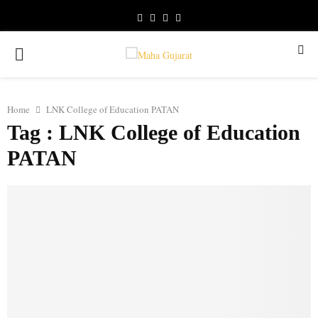
Facebook
Youtube
Email
Telegram
PRIMARY
MENU
Home
LNK College of Education PATAN
Tag : LNK College of Education
PATAN