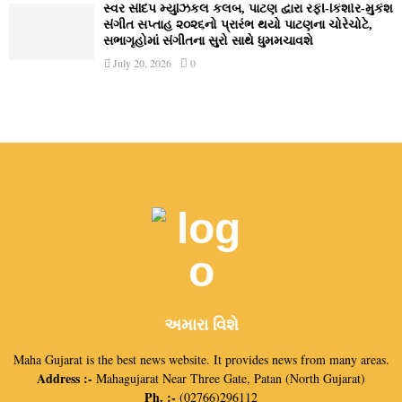
સ્વર સંદિપ મ્યુઝિકલ કલબ, પાટણ દ્વારા રફી-કિશોર-મુકેશ
સંગીત સપ્તાહ ૨૦૨૬નો પ્રારંભ થયો પાટણના ચોરેચોટે,
સભાગૃહોમાં સંગીતના સુરો સાથે ધુમમચાવશે
July 20, 2026
0
અમારા વિશે
Maha Gujarat is the best news website. It provides news from many areas.
Address :-
Mahagujarat Near Three Gate, Patan (North Gujarat)
Ph. :-
(02766)296112