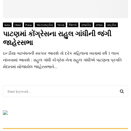
India
Other
Patan
આંતરરાષ્ટ્રીય
જગ્યા
જિલ્લો
રાજકીય
રાજ્ય
રાષ્ટ્રીય
પાટણમાં કોંગ્રેસના રાહુલ ગાંધીની જંગી
જાહેરસભા
ઇન્ડીયા ગઢબંધનની સરકાર આવશે તો દરેક મહિલાના ખાતામાં વર્ષે 1 લાખ
નાંખવામાં આવશે : રાહુલ ગાંધી કોંગ્રેસ નેતા રાહુલ ગાંધીએ પાટણના પ્રગતિ
મેદાનમાં યોજાયેલ જાહેરસભાને...
S
e
a
S
r
c
E
h
f
A