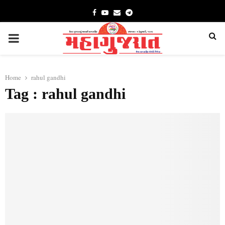
Facebook
Youtube
Email
Telegram
PRIMARY
MENU
Home
rahul gandhi
Tag : rahul gandhi