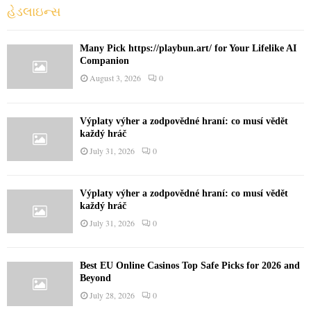
o
હેડલાઇન્સ
r
R
:
C
Many Pick https://playbun.art/ for Your Lifelike AI
Companion
H
August 3, 2026
0
Výplaty výher a zodpovědné hraní: co musí vědět
každý hráč
July 31, 2026
0
Výplaty výher a zodpovědné hraní: co musí vědět
každý hráč
July 31, 2026
0
Best EU Online Casinos Top Safe Picks for 2026 and
Beyond
July 28, 2026
0