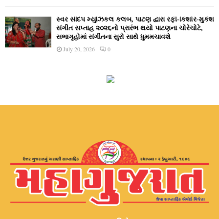
સ્વર સંદિપ મ્યુઝિકલ કલબ, પાટણ દ્વારા રફી-કિશોર-મુકેશ
સંગીત સપ્તાહ ૨૦૨૬નો પ્રારંભ થયો પાટણના ચોરેચોટે,
સભાગૃહોમાં સંગીતના સુરો સાથે ધુમમચાવશે
July 20, 2026
0