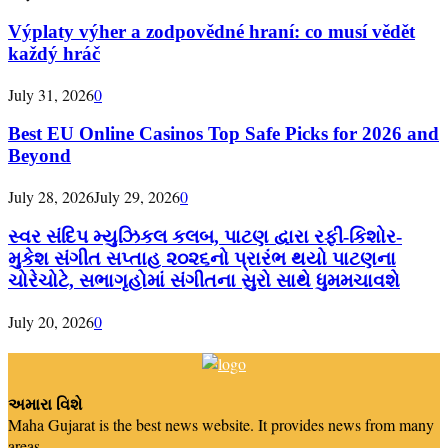
Výplaty výher a zodpovědné hraní: co musí vědět
každý hráč
July 31, 2026
0
Best EU Online Casinos Top Safe Picks for 2026 and
Beyond
July 28, 2026
July 29, 2026
0
સ્વર સંદિપ મ્યુઝિકલ કલબ, પાટણ દ્વારા રફી-કિશોર-
મુકેશ સંગીત સપ્તાહ ૨૦૨૬નો પ્રારંભ થયો પાટણના
ચોરેચોટે, સભાગૃહોમાં સંગીતના સુરો સાથે ધુમમચાવશે
July 20, 2026
0
અમારા વિશે
Maha Gujarat is the best news website. It provides news from many
areas.