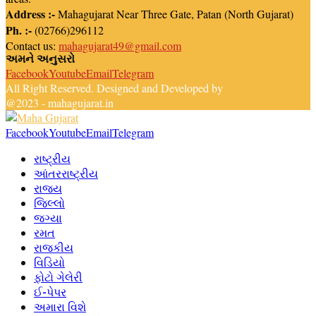
Address :-
Mahagujarat Near Three Gate, Patan (North Gujarat)
Ph. :-
(02766)296112
Contact us:
mahagujarat49@gmail.com
અમને અનુસરો
Facebook
Youtube
Email
Telegram
All Right Reserved. Designed and Developed by
Newsreach
@2023 - mahagujarat.in
Facebook
Youtube
Email
Telegram
રાષ્ટ્રીય
આંતરરાષ્ટ્રીય
રાજ્ય
જિલ્લો
જગ્યા
રમત
રાજકીય
વિડિયો
ફોટો ગેલેરી
ઈ-પેપર
અમારા વિશે