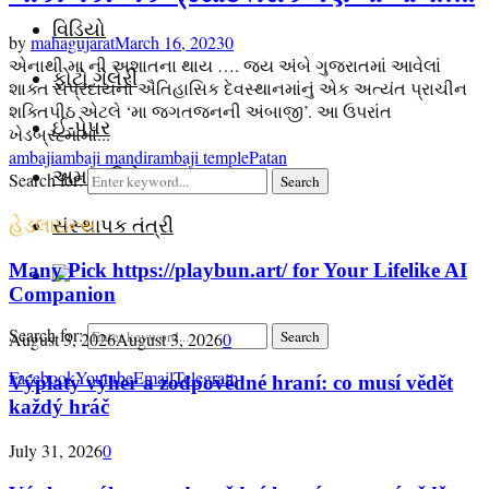
વિડિયો
by
mahagujarat
March 16, 2023
0
એનાથી મા ની અશાતના થાય …. જય અંબે ગુજરાતમાં આવેલાં
ફોટો ગેલેરી
શાક્ત સંપ્રદાયનાં ઐતિહાસિક દેવસ્થાનમાંનું એક અત્યંત પ્રાચીન
શક્તિપીઠ એટલે ‘મા જગતજનની અંબાજી’. આ ઉપરાંત
ઈ-પેપર
ખેડબ્રહ્મામાં...
ambaji
ambaji mandir
ambaji temple
Patan
અમારા વિશે
Search for:
Search
સંસ્થાપક તંત્રી
હેડલાઇન્સ
Many Pick https://playbun.art/ for Your Lifelike AI
Companion
Search for:
Search
August 3, 2026
August 3, 2026
0
Facebook
Youtube
Email
Telegram
Výplaty výher a zodpovědné hraní: co musí vědět
každý hráč
July 31, 2026
0