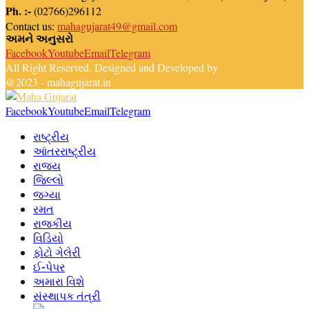
Ph. :-
(02766)296112
Contact us:
mahagujarat49@gmail.com
અમને અનુસરો
Facebook
Youtube
Email
Telegram
All Right Reserved. Designed and Developed by
Newsreach
@2023 - mahagujarat.in
Facebook
Youtube
Email
Telegram
રાષ્ટ્રીય
આંતરરાષ્ટ્રીય
રાજ્ય
જિલ્લો
જગ્યા
રમત
રાજકીય
વિડિયો
ફોટો ગેલેરી
ઈ-પેપર
અમારા વિશે
સંસ્થાપક તંત્રી