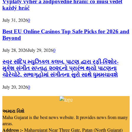
Výplaty výher a zodpovědné hraní: co musí vědět
každý hráč
July 31, 2026
0
Best EU Online Casinos Top Safe Picks for 2026 and
Beyond
July 28, 2026
July 29, 2026
0
સ્વર સંદિપ મ્યુઝિકલ કલબ, પાટણ દ્વારા રફી-કિશોર-
મુકેશ સંગીત સપ્તાહ ૨૦૨૬નો પ્રારંભ થયો પાટણના
ચોરેચોટે, સભાગૃહોમાં સંગીતના સુરો સાથે ધુમમચાવશે
July 20, 2026
0
અમારા વિશે
Maha Gujarat is the best news website. It provides news from many
areas.
Address :-
Mahagujarat Near Three Gate, Patan (North Gujarat)