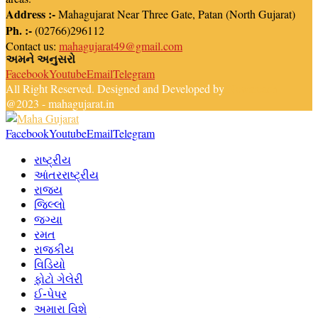
Address :-
Mahagujarat Near Three Gate, Patan (North Gujarat)
Ph. :-
(02766)296112
Contact us:
mahagujarat49@gmail.com
અમને અનુસરો
Facebook
Youtube
Email
Telegram
All Right Reserved. Designed and Developed by
Newsreach
@2023 - mahagujarat.in
Facebook
Youtube
Email
Telegram
રાષ્ટ્રીય
આંતરરાષ્ટ્રીય
રાજ્ય
જિલ્લો
જગ્યા
રમત
રાજકીય
વિડિયો
ફોટો ગેલેરી
ઈ-પેપર
અમારા વિશે