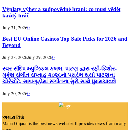
Výplaty výher a zodpovědné hraní: co musí vědět
každý hráč
July 31, 2026
0
Best EU Online Casinos Top Safe Picks for 2026 and
Beyond
July 28, 2026
July 29, 2026
0
સ્વર સંદિપ મ્યુઝિકલ કલબ, પાટણ દ્વારા રફી-કિશોર-
મુકેશ સંગીત સપ્તાહ ૨૦૨૬નો પ્રારંભ થયો પાટણના
ચોરેચોટે, સભાગૃહોમાં સંગીતના સુરો સાથે ધુમમચાવશે
July 20, 2026
0
અમારા વિશે
Maha Gujarat is the best news website. It provides news from many
areas.