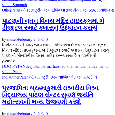
station
Somnath
Other
Patan
આંતરરાષ્ટ્રીય
જગ્યા
જિલ્લો
રાજકીય
રાજ્ય
રાષ્ટ્રીય
શિક્ષણ
પાટણની નૂતન વિનય મંદિર હાઇસ્કૂલમાં બે
ડીજીટલ સ્માર્ટ ક્લાસનું ઉદ્ઘાટન કરાયું
by
museb
February 9, 2024
0
કિરીટભાઇ બી. શાહ જાપાનવાળા પરિવારના દાનથી પાટણની નૂતન
વિનય મંદિર હાઇસ્કૂલમાં બે ડીજીટલ સ્માર્ટ ક્લાસનું ઉદ્ઘાટન કરાયું
પાટણની ગોળશેરીમાં વિનય મંદિર ટ્રસ્ટ સંચાલિત “શ્રીમતી
હંસાબેન...
DDO PATAN
devjibhai parmar
harshad khamar
nutan vinay mandir
school
Patan
India
Other
Patan
આંતરરાષ્ટ્રીય
જગ્યા
જિલ્લો
રાજ્ય
રાષ્ટ્રીય
પ્રજાપિતા બ્રહ્માકુમારી ઇશ્ર્વરીય વિશ્ર્વ
વિદ્યાલય પાટણ સેન્ટર સુવર્ણ જયંતિ
મહોત્સવની ભવ્ય ઉજવણી કરશે
by
museb
February 2, 2024
0