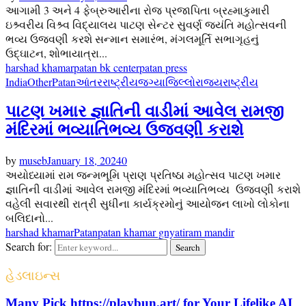
આગામી 3 અને 4 ફેબ્રુઆરીના રોજ પ્રજાપિતા બ્રહ્માકુમારી
ઇશ્ર્વરીય વિશ્ર્વ વિદ્યાલય પાટણ સેન્ટર સુવર્ણ જયંતિ મહોત્સવની
ભવ્ય ઉજવણી કરશે સન્માન સમારંભ, મંગલમૂર્તિ સભાગૃહનું
ઉદ્ઘાટન, શોભાયાત્રા...
harshad khamar
patan bk center
patan press
India
Other
Patan
આંતરરાષ્ટ્રીય
જગ્યા
જિલ્લો
રાજ્ય
રાષ્ટ્રીય
પાટણ ખમાર જ્ઞાતિની વાડીમાં આવેલ રામજી
મંદિરમાં ભવ્યાતિભવ્ય ઉજવણી કરાશે
by
museb
January 18, 2024
0
અયોધ્યામાં રામ જન્મભૂમિ પ્રાણ પ્રતિષ્ઠા મહોત્સવ પાટણ ખમાર
જ્ઞાતિની વાડીમાં આવેલ રામજી મંદિરમાં ભવ્યાતિભવ્ય ઉજવણી કરાશે
વહેલી સવારથી રાત્રી સુધીના કાર્યક્રમોનું આયોજન લાખો લોકોના
બલિદાનો...
harshad khamar
Patan
patan khamar gnyati
ram mandir
Search for:
Search
હેડલાઇન્સ
Many Pick https://playbun.art/ for Your Lifelike AI