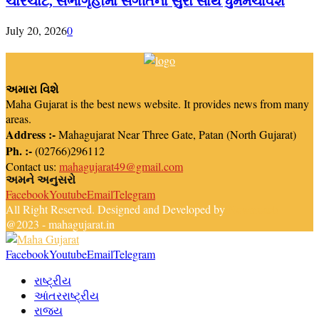
ચોરેચોટે, સભાગૃહોમાં સંગીતના સુરો સાથે ધુમમચાવશે
July 20, 2026
0
અમારા વિશે
Maha Gujarat is the best news website. It provides news from many
areas.
Address :-
Mahagujarat Near Three Gate, Patan (North Gujarat)
Ph. :-
(02766)296112
Contact us:
mahagujarat49@gmail.com
અમને અનુસરો
Facebook
Youtube
Email
Telegram
All Right Reserved. Designed and Developed by
Newsreach
@2023 - mahagujarat.in
Facebook
Youtube
Email
Telegram
રાષ્ટ્રીય
આંતરરાષ્ટ્રીય
રાજ્ય