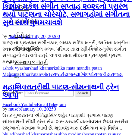
કિશોર-મુકેશ સંગીત સપ્તાહ ૨૦૨૬નો પ્રારંભ
વિડિયો
થયો પાટણના ચોરેચોટે, સભાગૃહોમાં સંગીતના
ફોટો ગેલેરી
સુરો સાથે ધુમમચાવશે
ઈ-પેપર
by
mahagujarat
July 20, 2026
0
પાટણના પ્રખ્યાત સંગીતકાર, ગાયક સંદિપ ખત્રી, અનિતા ખત્રીના
સ્વર સંદિપ મ્યુઝિકલ કલબ પરિવાર દ્વારા રફી-કિશોર-મુકેશ સંગીત
અમારા વિશે
સપ્તાહનો ગઇકાલે રાત્રે કાળકા માતા મંદિરના પ્રાગણમાં પ્રારંભ
કરવામાં...
સંસ્થાપક તંત્રી
ashok vyas
harshad khamar
kalika mata mandia patan
Mehsana
Other
Patan
આંતરરાષ્ટ્રીય
જગ્યા
જિલ્લો
રાજકીય
રાજ્ય
મહાશિવરાત્રીથી પાટણ-સોમનાથની ટ્રેન
Search for:
Search
આપો
Facebook
Youtube
Email
Telegram
by
museb
January 10, 2025
0
ઉત્તર ગુજરાતના ઐતિહાસિક શહેર પાટણથી પ્રભાસ પાટણ
સોમનાથની સીધી ટ્રેન સેવા શરૂ કરવાર્થે વખતોવખત ઉચ્ચ સ્તરીય
રજુઆતો કરવામા આવી છે. શ્રાવણ માસ દરમિયાન પણ વિશેષ...
bhiladi
harshad khamar
mahasukha modi
mahesana
patan raiway