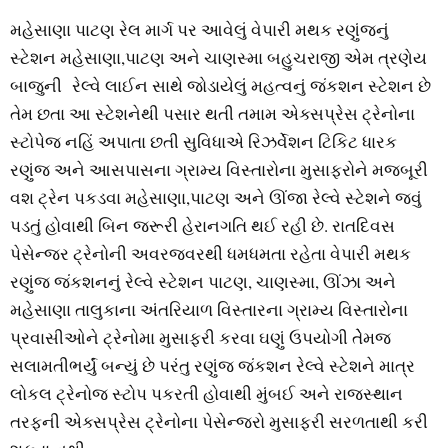
મહેસાણા પાટણ રેલ માર્ગ પર આવેલું વેપારી મથક રણુંજનું
સ્ટેશન મહેસાણા,પાટણ અને ચાણસ્મા બહુચરાજી એમ ત્રણેય
બાજુની રેલ્વે લાઈન સાથે જોડાયેલું મહત્વનું જંકશન સ્ટેશન છે
તેમ છતા આ સ્ટેશનેથી પસાર થતી તમામ એક્સપ્રેસ ટ્રેનોના
સ્ટોપેજ નહિં અપાતા છતી સુવિધાએ રિઝર્વેશન ટિકિટ ધારક
રણુંજ અને આસપાસના ગ્રામ્ય વિસ્તારોના મુસાફરોને મજબૂરી
વશ ટ્રેન પકડવા મહેસાણા,પાટણ અને ઊંજા રેલ્વે સ્ટેશને જવું
પડતું હોવાથી બિન જરૂરી હેરાનગતિ થઈ રહી છે. રાતદિવસ
પેસેન્જર ટ્રેનોની અવરજવરથી ધમધમતા રહેતા વેપારી મથક
રણુંજ જંકશનનું રેલ્વે સ્ટેશન પાટણ, ચાણસ્મા, ઊંઝા અને
મહેસાણા તાલુકાના અંતરિયાળ વિસ્તારના ગ્રામ્ય વિસ્તારોના
પ્રવાસીઓને ટ્રેનોમા મુસાફરી કરવા ઘણું ઉપયોગી તેેમજ
સલામતીભર્યું બન્યું છે પરંતુ રણુંજ જંકશન રેલ્વે સ્ટેશને માત્ર
લોકલ ટ્રેનોજ સ્ટોપ પકરતી હોવાથી મુંબઈ અને રાજસ્થાન
તરફની એક્સપ્રેસ ટ્રેનોના પેસેન્જરો મુસાફરી સરળતાથી કરી