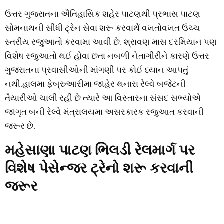
ઉત્તર ગુજરાતના ઐતિહાસિક શહેર પાટણથી પ્રભાસ પાટણ
સોમનાથની સીધી ટ્રેન સેવા શરૂ કરવાર્થે વખતોવખત ઉચ્ચ
સ્તરીય રજુઆતો કરવામા આવી છે. શ્રાવણ માસ દરમિયાન પણ
વિશેષ રજુઆતો થઈ હોવા છતા નબળી નેતાગીરીને કારણે ઉત્તર
ગુજરાતના પ્રવાસીઓની માંગણી પર કોઈ ધ્યાન આપતું
નથી.હાલમા ફેબ્રુઆરીમા જાહેર થનારા રેલ્વે બજેટની
તૈયારીઓ ચાલી રહી છે ત્યારે આ વિસ્તારના સંસદ સભ્યોએ
જાગૃત બની રેલ્વે મંત્રાલયમા અસરકારક રજુઆત કરવાની
જરૂર છે.
મહેસાણા પાટણ ભિલડી રેલમાર્ગ પર
વિશેષ પેસેન્જર ટ્રેનો શરૂ કરવાની
જરૂર