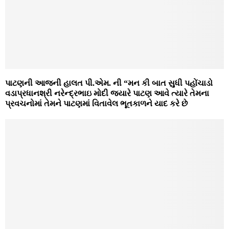
પાટણની આજની હાલત પી.એમ. ની “મન કી બાત સુધી પહોંચાડો
વડાપ્રધાનશ્રી નરેન્દ્રભાઇ મોદી જ્યારે પાટણ આવે ત્યારે તેમના
પ્રવચનોમાં તેમને પાટણમાં વિતાવેલ ભૂતકાળને યાદ કરે છે