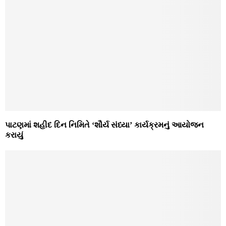
પાટણમાં શહીદ દિન નિમિતે ‘શૌર્ય સંધ્યા’ કાર્યક્રમનું આયોજન
કરાયું