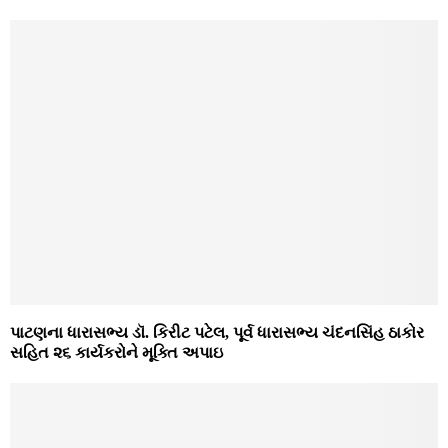
પાટણના ધારાસભ્ય ડૉ. કિરીટ પટેલ, પૂર્વ ધારાસભ્ય ચંદનસિંહ ઠાકોર
સહિત ૨૬ કાર્યકરોને મૂક્તિ અપાઇ