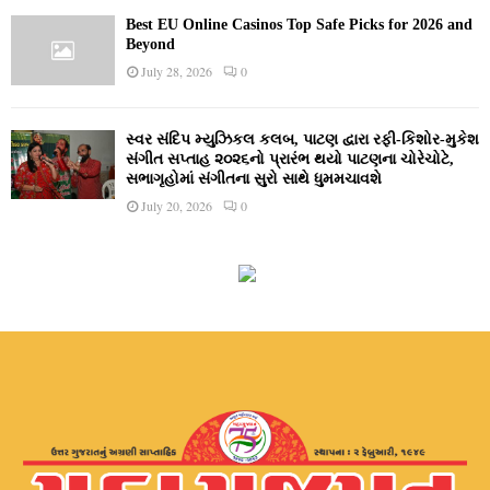
Best EU Online Casinos Top Safe Picks for 2026 and
Beyond
July 28, 2026
0
સ્વર સંદિપ મ્યુઝિકલ કલબ, પાટણ દ્વારા રફી-કિશોર-મુકેશ
સંગીત સપ્તાહ ૨૦૨૬નો પ્રારંભ થયો પાટણના ચોરેચોટે,
સભાગૃહોમાં સંગીતના સુરો સાથે ધુમમચાવશે
July 20, 2026
0