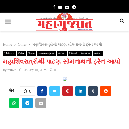
Facebook
Youtube
Email
Telegram
PRIMARY
MENU
Home
Other
મહાશિવરાત્રીથી પાટણ-સોમનાથની ટ્રેન આપો
Mehsana
Other
Patan
આંતરરાષ્ટ્રીય
જગ્યા
જિલ્લો
રાજકીય
રાજ્ય
મહાશિવરાત્રીથી પાટણ-સોમનાથની ટ્રેન આપો
by
museb
January 10, 2025
0
શેર
0