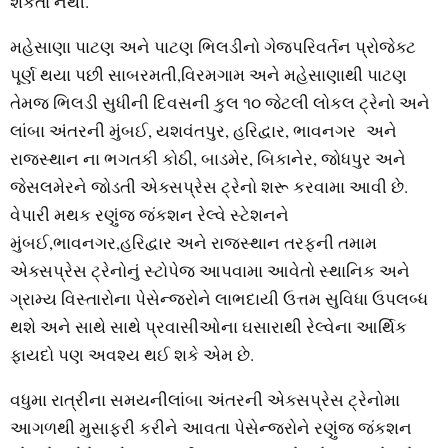
શકતા નથી.
મહેસાણા પાટણ અને પાટણ ભિલડીનો ગેજપરિવર્તન પ્રોજેક્ટ
પૂર્ણ થયા પછી સાબરમતી,વિરમગામ અને મહેસાણાથી પાટણ
તેમજ ભિલડી સુધીની દિવસની કુલ ૧૦ જેટલી લોકલ ટ્રેનો અને
લાંબા અંતરની મુંબઈ, યશવંતપુર, હરિદ્વાર, ભાવનગર અને
રાજસ્થાન ના ભગતકી કોઠી, બાડમેર, બિકાનેર, જોધપુર અને
જેસલમેરને જોડતી એક્સપ્રેસ ટ્રેનો શરૂ કરવામા આવી છે.
વેપારી મથક રણુંજ જંકશન રેલ્વે સ્ટેશનને
મુંબઈ,ભાવનગર,હરિદ્વાર અને રાજસ્થાન તરફની તમામ
એક્સપ્રેસ ટ્રેનોનું સ્ટોપેજ આપવામા આવેતો સ્થાનિક અને
ગ્રામ્ય વિસ્તારોના પેસેન્જરોને લાભદાયી ઉત્તમ સુવિધા ઉપલબ્ધ
થશે અને સાથે સાથે પ્રવાસીઓના ઘસારાથી રેલ્વેના આર્થિક
ફાયદો પણ અવશ્ય થઈ શકે એમ છે.
વધુમા રાત્રીના સમયનીલાંબા અંતરની એક્સપ્રેસ ટ્રેનોમા
આગળથી મુસાફરી કરીને આવતા પેસેન્જરોને રણુંજ જંકશન