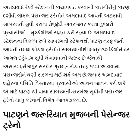
અમદાવાદ રેલ્વે સ્ટેશનની કાયાપલટ કરવાની કામગીરીનું કારણ
દર્શાવી લોકલ પેસેન્જર ટ્રેનોને અમદાવાદ આવતી અટકાવી
સાબરમતી સુધી કરાતા રોજીંદી અવરજવર કરતા હજારો
પ્રવાસીઓ મુશ્કેલીઓ સહન કરી રહ્યા છે. અમદાવાદ
સ્ટેશનના વિકલ્પ રૂપે સાબરમતી સ્ટેશનથી પાટણ તરફ જતી
આવતી તમામ લોકલ ટ્રેનોને સાબરમતીથી માત્ર ૩૦ કિલોમીટર
આગળ દહેગામ સુધી લંબાવવાની જરૂર છે જેનાથી
અસારવા,સૈજપુર,સરદાર ગ્રામ,નરોડા તરફ જવા આવવામા
પેસેન્જરોને ઘણી સરળતા થઈ શકે એમ છે.જ્યારે અમદાવાદ
શહેરના પશ્ચિમિ વિસ્તારમા પ્રવાસીઓ આવન જાવન કરી શકે
એ માટે પાટણ થી વાયા સાબરમતી-સરખેજ સુધીની પસેન્જર
ટ્રેનો ચાલુ કરવાની વિશેષ આવશ્યકતા છે.
પાટણને જરૂરિયાત મુજબની પેસેન્જર
ટ્રેનો