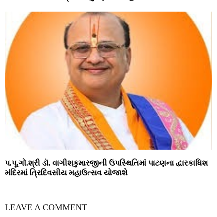
પ.પૂ.ગો.શ્રી ડૉ. વાગીશકુમારજીની ઉપસ્થિતિમાં પાટણના દ્વારકાધિશ
મંદિરમાં ત્રિદિવસીય મહાઉત્સવ યોજાશે
LEAVE A COMMENT