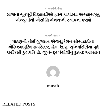
અગાઉની પોસ્ટ
શાળાના ભૂતપૂર્વ વિદ્યાર્થીઓ દ્વારા ડૉ.પંડયા અભ્યાસગૃહ
એલ્યુમીની એસોસિએશન’ની સ્થાપના કરાશે
આગામી પોસ્ટ
પાટણની નોર્થ ગુજરાત એજ્યુકેશન સોસાયટીના
એક્ઝિક્યુટિવ ડાયરેક્ટર, હેમ. ઉ.ગુ. યુનિવર્સિટીના પૂર્વ
કાર્યકારી કુલપતિ ડૉ. જીતેન્દ્ર પંચોલીનું દુ:ખદ અવસાન
museb
RELATED POSTS