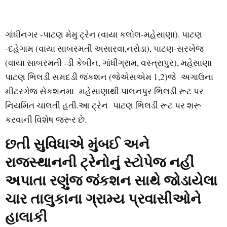
ગાંધીનગર -પાટણ મેમુ ટ્રેન (વાયા કલોલ-મહેસાણા). પાટણ
-દહેગામ (વાયા સાબરમતી અસારવા,નરોડા), પાટણ-સરખેજ
(વાયા સાબરમતી -ડી કેબીન, ગાંધીગ્રામ, વસ્ત્રાપુર), મહેસાણા
પાટણ ભિલડી સમદડી જંકશન (જેએસએમ 1,2)જે અગાઉના
મીટરગેજ સેકશનમા મહેસાણાથી પાલનપુર ભિલડી રૂટ પર
નિયમિત ચાલતી હતી.આ ટ્રેન પાટણ ભિલડી રૂટ પર શરૂ
કરવાની વિશેષ જરૂર છે.
છતી સુવિધાએ મુંબઈ અને
રાજસ્થાનની ટ્રેનોનું સ્ટોપેજ નહીં
અપાતા
રણુંજ જંકશન સાથે જોડાયેલા
ચાર તાલુકાના ગ્રામ્ય પ્રવાસીઓને
હાલાકી