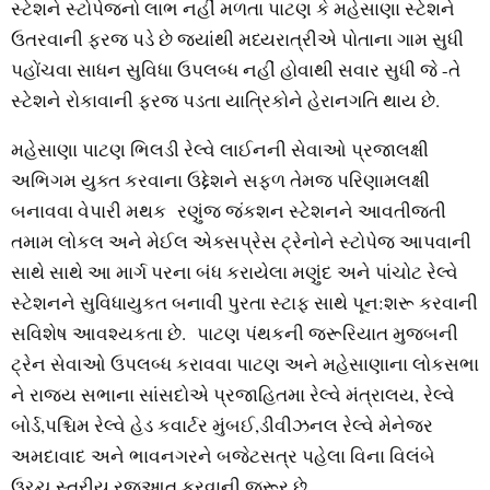
સ્ટેશને સ્ટોપેજનો લાભ નહીં મળતા પાટણ કે મહેસાણા સ્ટેશને
ઉતરવાની ફરજ પડે છે જ્યાંથી મધ્યરાત્રીએ પોતાના ગામ સુધી
પહોંચવા સાધન સુવિધા ઉપલબ્ધ નહીં હોવાથી સવાર સુધી જે -તે
સ્ટેશને રોકાવાની ફરજ પડતા યાત્રિકોને હેરાનગતિ થાય છે.
મહેસાણા પાટણ ભિલડી રેલ્વે લાઈનની સેવાઓ પ્રજાલક્ષી
અભિગમ યુક્ત કરવાના ઉદ્દેશને સફળ તેમજ પરિણામલક્ષી
બનાવવા વેપારી મથક રણુંજ જંકશન સ્ટેશનને આવતીજતી
તમામ લોકલ અને મેઈલ એક્સપ્રેસ ટ્રેનોને સ્ટોપેજ આપવાની
સાથે સાથે આ માર્ગ પરના બંધ કરાયેલા મણુંદ અને પાંચોટ રેલ્વે
સ્ટેશનને સુવિધાયુકત બનાવી પુરતા સ્ટાફ સાથે પૂન:શરૂ કરવાની
સવિશેષ આવશ્યકતા છે. પાટણ પંથકની જરૂરિયાત મુજબની
ટ્રેન સેવાઓ ઉપલબ્ધ કરાવવા પાટણ અને મહેસાણાના લોકસભા
ને રાજ્ય સભાના સાંસદોએ પ્રજાહિતમા રેલ્વે મંત્રાલય, રેલ્વે
બોર્ડ,પશ્ચિમ રેલ્વે હેડ કવાર્ટર મુંબઈ,ડીવીઝનલ રેલ્વે મેનેજર
અમદાવાદ અને ભાવનગરને બજેટસત્ર પહેલા વિના વિલંબે
ઉચ્ચ સ્તરીય રજુઆત કરવાની જરૂર છે.