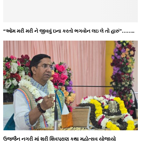
“ઓમ મરી મરી ને જીવવું ઇના કરતો ભગવોન લઇ લે તો હારું”……..
ઉજ્જૈન નગરી માં શ્રી શિવપુરાણ કથા મહોત્સવ યોજાયો