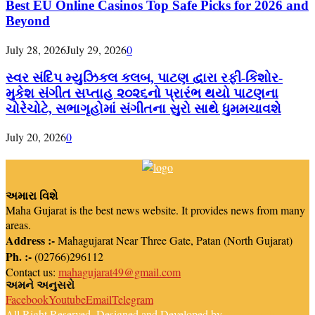
Best EU Online Casinos Top Safe Picks for 2026 and
Beyond
July 28, 2026
July 29, 2026
0
સ્વર સંદિપ મ્યુઝિકલ કલબ, પાટણ દ્વારા રફી-કિશોર-
મુકેશ સંગીત સપ્તાહ ૨૦૨૬નો પ્રારંભ થયો પાટણના
ચોરેચોટે, સભાગૃહોમાં સંગીતના સુરો સાથે ધુમમચાવશે
July 20, 2026
0
અમારા વિશે
Maha Gujarat is the best news website. It provides news from many
areas.
Address :-
Mahagujarat Near Three Gate, Patan (North Gujarat)
Ph. :-
(02766)296112
Contact us:
mahagujarat49@gmail.com
અમને અનુસરો
Facebook
Youtube
Email
Telegram
All Right Reserved. Designed and Developed by
Newsreach