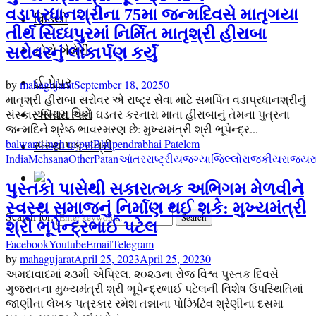
વડાપ્રધાનશ્રીના 75મા જન્મદિવસે માતૃગયા
વિડિયો
તીર્થ સિધ્ધપુરમાં નિર્મિત માતૃશ્રી હીરાબા
ફોટો ગેલેરી
સરોવરનું લોકાર્પણ કર્યું
ઈ-પેપર
by
mahagujarat
September 18, 2025
0
માતૃશ્રી હીરાબા સરોવર એ રાષ્ટ્ર સેવા માટે સમર્પિત વડાપ્રધાનશ્રીનું
સંસ્કાર સિંચન અને ઘડતર કરનારા માતા હીરાબાનું તેમના પુત્રના
અમારા વિશે
જન્મદિને શ્રેષ્ઠ ભાવસ્મરણ છે: મુખ્યમંત્રી શ્રી ભૂપેન્દ્ર...
balwantsingh rajput
Bhupendrabhai Patel
cm
સંસ્થાપક તંત્રી
India
Mehsana
Other
Patan
આંતરરાષ્ટ્રીય
જગ્યા
જિલ્લો
રાજકીય
રાજ્ય
ર
પુસ્તકો પાસેથી સકારાત્મક અભિગમ મેળવીને
સ્વસ્થ સમાજનું નિર્માણ થઈ શકે: મુખ્યમંત્રી
Search for:
Search
શ્રી ભૂપેન્દ્રભાઈ પટેલ
Facebook
Youtube
Email
Telegram
by
mahagujarat
April 25, 2023
April 25, 2023
0
અમદાવાદમાં ૨૩મી એપ્રિલ, ૨૦૨૩ના રોજ વિશ્વ પુસ્તક દિવસે
ગુજરાતના મુખ્યમંત્રી શ્રી ભૂપેન્દ્રભાઈ પટેલની વિશેષ ઉપસ્થિતિમાં
જાણીતા લેખક-પત્રકાર રમેશ તન્નાના પોઝિટિવ શ્રેણીના દસમા