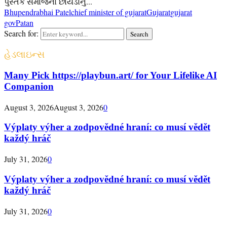
પુસ્તક સમાજનો છાંયડોનું...
Bhupendrabhai Patel
chief minister of gujarat
Gujarat
gujarat
gov
Patan
Search for:
Search
હેડલાઇન્સ
Many Pick https://playbun.art/ for Your Lifelike AI
Companion
August 3, 2026
August 3, 2026
0
Výplaty výher a zodpovědné hraní: co musí vědět
každý hráč
July 31, 2026
0
Výplaty výher a zodpovědné hraní: co musí vědět
každý hráč
July 31, 2026
0