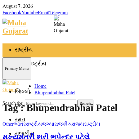
August 7, 2026
Facebook
Youtube
Email
Telegram
રાષ્ટ્રીય
આંતરરાષ્ટ્રીય
Primary Menu
રાજ્ય
Home
જિલ્લો
Bhupendrabhai Patel
Search for:
Search
જગ્યા
Tag : Bhupendrabhai Patel
રમત
Other
આંતરરાષ્ટ્રીય
જગ્યા
રાજકીય
રાજ્ય
રાષ્ટ્રીય
રાજકીય
મુખ્યમંત્રી શ્રી ભૂપેન્દ્ર પટેલે