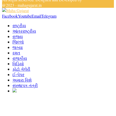
@2023 - mahagujarat.in
Facebook
Youtube
Email
Telegram
રાષ્ટ્રીય
આંતરરાષ્ટ્રીય
રાજ્ય
જિલ્લો
જગ્યા
રમત
રાજકીય
વિડિયો
ફોટો ગેલેરી
ઈ-પેપર
અમારા વિશે
સંસ્થાપક તંત્રી