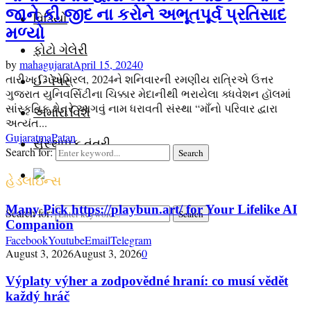
જાને કી જીદ ના કરોને અભૂતપૂર્વ પ્રતિસાદ
વિડિયો
મળ્યો
ફોટો ગેલેરી
by
mahagujarat
April 15, 2024
0
તારીખ 13 એપ્રિલ, 2024ને શનિવારની રમણીય રાત્રિએ ઉત્તર
ઈ-પેપર
ગુજરાત યુનિવર્સિટીના ચિક્કાર મેદાનીથી ભરાયેલા ક્ધવેશન હૉલમાં
સાંસ્કૃતિક ક્ષેત્રે આગવું નામ ધરાવતી સંસ્થા “માઁનો પરિવાર દ્વારા
અમારા વિશે
અત્યંત...
Gujarat
ma
Patan
સંસ્થાપક તંત્રી
Search for:
Search
હેડલાઇન્સ
Many Pick https://playbun.art/ for Your Lifelike AI
Search for:
Search
Companion
Facebook
Youtube
Email
Telegram
August 3, 2026
August 3, 2026
0
Výplaty výher a zodpovědné hraní: co musí vědět
každý hráč