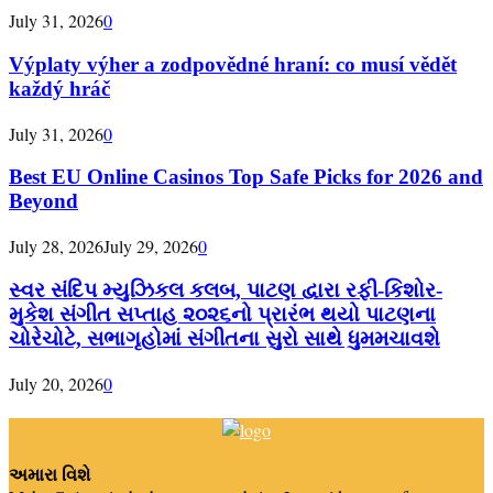
July 31, 2026
0
Výplaty výher a zodpovědné hraní: co musí vědět
každý hráč
July 31, 2026
0
Best EU Online Casinos Top Safe Picks for 2026 and
Beyond
July 28, 2026
July 29, 2026
0
સ્વર સંદિપ મ્યુઝિકલ કલબ, પાટણ દ્વારા રફી-કિશોર-
મુકેશ સંગીત સપ્તાહ ૨૦૨૬નો પ્રારંભ થયો પાટણના
ચોરેચોટે, સભાગૃહોમાં સંગીતના સુરો સાથે ધુમમચાવશે
July 20, 2026
0
અમારા વિશે