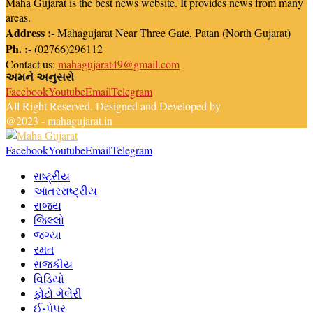
Maha Gujarat is the best news website. It provides news from many
areas.
Address :-
Mahagujarat Near Three Gate, Patan (North Gujarat)
Ph. :-
(02766)296112
Contact us:
mahagujarat49@gmail.com
અમને અનુસરો
Facebook
Youtube
Email
Telegram
All Right Reserved. Designed and Developed by
Newsreach
@2023 - mahagujarat.in
Facebook
Youtube
Email
Telegram
રાષ્ટ્રીય
આંતરરાષ્ટ્રીય
રાજ્ય
જિલ્લો
જગ્યા
રમત
રાજકીય
વિડિયો
ફોટો ગેલેરી
ઈ-પેપર