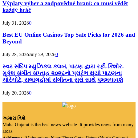
Výplaty výher a zodpovědné hraní: co musí vědět
každý hráč
July 31, 2026
0
Best EU Online Casinos Top Safe Picks for 2026 and
Beyond
July 28, 2026
July 29, 2026
0
સ્વર સંદિપ મ્યુઝિકલ કલબ, પાટણ દ્વારા રફી-કિશોર-
મુકેશ સંગીત સપ્તાહ ૨૦૨૬નો પ્રારંભ થયો પાટણના
ચોરેચોટે, સભાગૃહોમાં સંગીતના સુરો સાથે ધુમમચાવશે
July 20, 2026
0
અમારા વિશે
Maha Gujarat is the best news website. It provides news from many
areas.
Address :-
Mahagujarat Near Three Gate, Patan (North Gujarat)