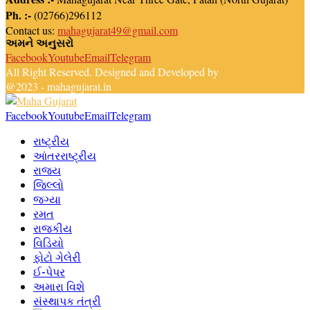
Ph. :-
(02766)296112
Contact us:
mahagujarat49@gmail.com
અમને અનુસરો
Facebook
Youtube
Email
Telegram
All Right Reserved. Designed and Developed by
Newsreach
@2023 - mahagujarat.in
Facebook
Youtube
Email
Telegram
રાષ્ટ્રીય
આંતરરાષ્ટ્રીય
રાજ્ય
જિલ્લો
જગ્યા
રમત
રાજકીય
વિડિયો
ફોટો ગેલેરી
ઈ-પેપર
અમારા વિશે
સંસ્થાપક તંત્રી