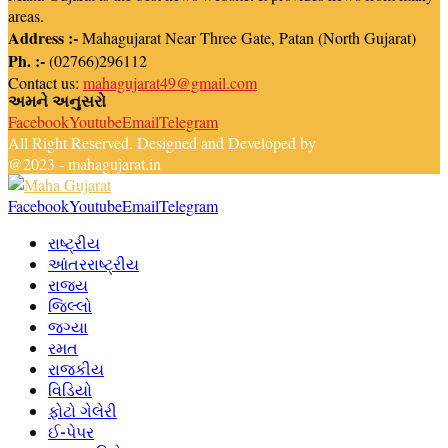
areas.
Address :-
Mahagujarat Near Three Gate, Patan (North Gujarat)
Ph. :-
(02766)296112
Contact us:
mahagujarat49@gmail.com
અમને અનુસરો
Facebook
Youtube
Email
Telegram
All Right Reserved. Designed and Developed by
Newsreach
@2023 - mahagujarat.in
Facebook
Youtube
Email
Telegram
રાષ્ટ્રીય
આંતરરાષ્ટ્રીય
રાજ્ય
જિલ્લો
જગ્યા
રમત
રાજકીય
વિડિયો
ફોટો ગેલેરી
ઈ-પેપર