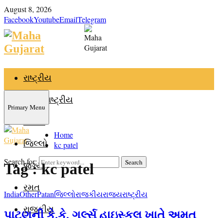
August 8, 2026
Facebook
Youtube
Email
Telegram
રાષ્ટ્રીય
આંતરરાષ્ટ્રીય
Primary Menu
રાજ્ય
Home
જિલ્લો
kc patel
Search for:
Search
જગ્યા
Tag : kc patel
રમત
India
Other
Patan
જિલ્લો
રાજકીય
રાજ્ય
રાષ્ટ્રીય
રાજકીય
પાટણની કે.કે. ગર્લ્સ હાઇસ્કુલ ખાતે અમૃત