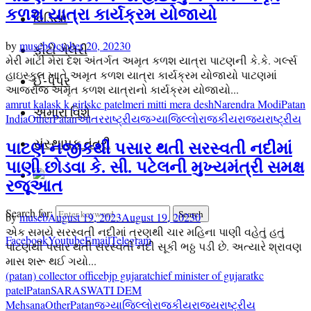
કળશ યાત્રા કાર્યક્રમ યોજાયો
વિડિયો
by
museb
October 20, 2023
0
ફોટો ગેલેરી
મેરી માટી મેરા દેશ અંતર્ગત અમૃત કળશ યાત્રા પાટણની કે.કે. ગર્લ્સ
હાઇસ્કુલ ખાતે અમૃત કળશ યાત્રા કાર્યક્રમ યોજાયો પાટણમાં
ઈ-પેપર
આજરોજ અમૃત કળશ યાત્રાનો કાર્યક્રમ યોજાયો...
amrut kalas
k k girls
kc patel
meri mitti mera desh
Narendra Modi
Patan
અમારા વિશે
India
Other
Patan
આંતરરાષ્ટ્રીય
જગ્યા
જિલ્લો
રાજકીય
રાજ્ય
રાષ્ટ્રીય
સંસ્થાપક તંત્રી
પાટણ નજીકથી પસાર થતી સરસ્વતી નદીમાં
પાણી છોડવા કે. સી. પટેલની મુખ્યમંત્રી સમક્ષ
રજૂઆત
Search for:
Search
by
museb
August 19, 2023
August 19, 2023
0
એક સમયે સરસ્વતી નદીમાં ત્રણથી ચાર મહિના પાણી વહેતું હતું
Facebook
Youtube
Email
Telegram
પાટણથી પસાર થતી સરસ્વતી નદી સૂકી ભઠ્ઠ પડી છે. અત્યારે શ્રાવણ
માસ શરૂ થઈ ગયો...
(patan) collector office
bjp gujarat
chief minister of gujarat
kc
patel
Patan
SARASWATI DEM
Mehsana
Other
Patan
જગ્યા
જિલ્લો
રાજકીય
રાજ્ય
રાષ્ટ્રીય