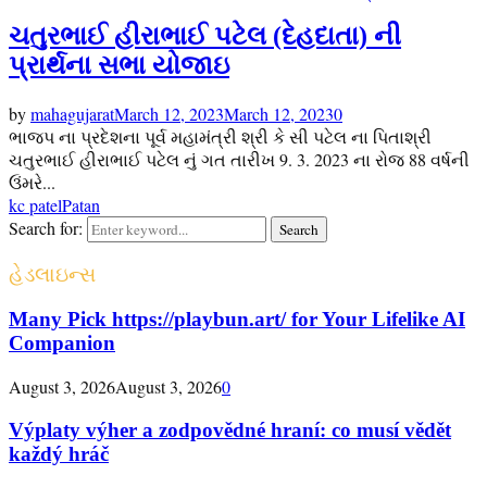
ચતુરભાઈ હીરાભાઈ પટેલ (દેહદાતા) ની
પ્રાર્થના સભા યોજાઇ
by
mahagujarat
March 12, 2023
March 12, 2023
0
ભાજપ ના પ્રદેશના પૂર્વ મહામંત્રી શ્રી કે સી પટેલ ના પિતાશ્રી
ચતુરભાઈ હીરાભાઈ પટેલ નું ગત તારીખ 9. 3. 2023 ના રોજ 88 વર્ષની
ઉંમરે...
kc patel
Patan
Search for:
Search
હેડલાઇન્સ
Many Pick https://playbun.art/ for Your Lifelike AI
Companion
August 3, 2026
August 3, 2026
0
Výplaty výher a zodpovědné hraní: co musí vědět
každý hráč