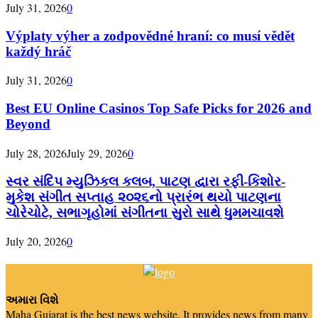
July 31, 2026
0
Výplaty výher a zodpovědné hraní: co musí vědět
každý hráč
July 31, 2026
0
Best EU Online Casinos Top Safe Picks for 2026 and
Beyond
July 28, 2026
July 29, 2026
0
સ્વર સંદિપ મ્યુઝિકલ કલબ, પાટણ દ્વારા રફી-કિશોર-
મુકેશ સંગીત સપ્તાહ ૨૦૨૬નો પ્રારંભ થયો પાટણના
ચોરેચોટે, સભાગૃહોમાં સંગીતના સુરો સાથે ધુમમચાવશે
July 20, 2026
0
અમારા વિશે
Maha Gujarat is the best news website. It provides news from many