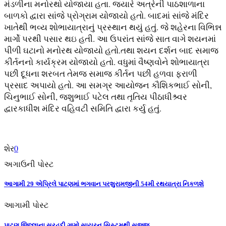
મંડળીના મનોરથો યોજાયા હતા. જયારે અત્રેની પાઠશાળાના
બાળકો દ્વારા સાંજે પ્રોગ્રામ યોજાયો હતો. બાદમાં સાંજે મંદિર
ખાતેથી ભવ્ય શોભાયાત્રાનું પ્રસ્થાન થયું હતું. જે શહેરના વિભિન્ન
માર્ગો પરથી પસાર થઇ હતી. આ ઉપરાંત સાંજે સાત વાગે શયનમાં
પીળી ઘટાનો મનોરથ યોજાયો હતો.તથા શયન દર્શન બાદ સમાજ
કીર્તનનો કાર્યક્રમ યોજાયો હતો. વધુમાં વૈષ્ણવોને શોભાયાત્રા
પછી દૂધના શરબત તેમજ સમાજ કીર્તન પછી હળવા ફરાળી
પ્રસાદ અપાયો હતો. આ સમગ્ર આયોજન કૌશિકભાઈ સોની,
ચિનુભાઈ સોની, જશુભાઈ પટેલ તથા તૃતિય પીઠાધીશ્ર્વર
દ્વારકાધીશ મંદિર વહિવટી સમિતિ દ્વારા કર્યુ હતું.
શેર
0
અગાઉની પોસ્ટ
આગામી 29 એપ્રિલે પાટણમાં ભગવાન પરશુરામજીની 54મી રથયાત્રા નિકળશે
આગામી પોસ્ટ
પાટણ જિલ્લાના સરહદી ગામો સાયરન સિસ્ટમથી સજજ