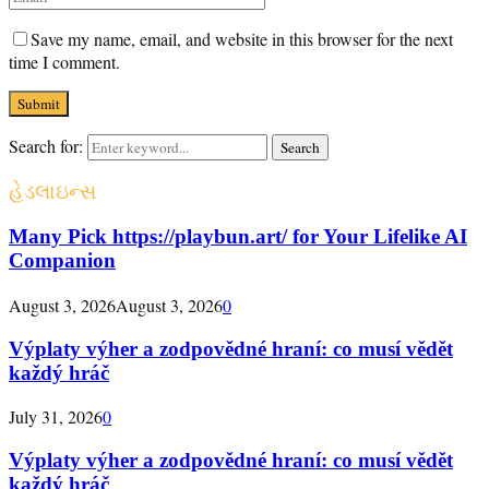
Save my name, email, and website in this browser for the next
time I comment.
Search for:
Search
હેડલાઇન્સ
Many Pick https://playbun.art/ for Your Lifelike AI
Companion
August 3, 2026
August 3, 2026
0
Výplaty výher a zodpovědné hraní: co musí vědět
každý hráč
July 31, 2026
0
Výplaty výher a zodpovědné hraní: co musí vědět
každý hráč