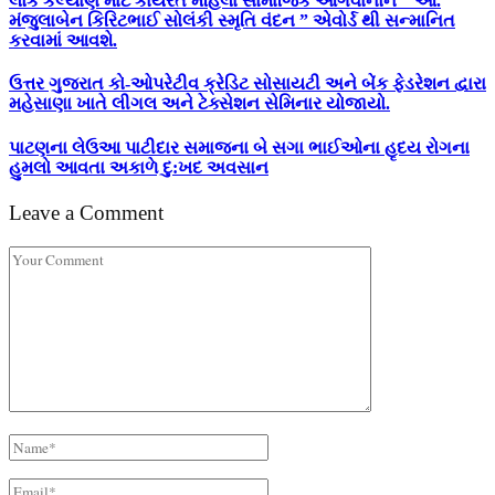
લોક કલ્યાણ માટે કાર્યરત મહિલા સામાજિક આગેવાનોને ” આ.
મંજુલાબેન કિરિટભાઈ સોલંકી સ્મૃતિ વંદન ” એવોર્ડ થી સન્માનિત
કરવામાં આવશે.
ઉત્તર ગુજરાત કો-ઓપરેટીવ ક્રેડિટ સોસાયટી અને બેંક ફેડરેશન દ્વારા
મહેસાણા ખાતે લીગલ અને ટેક્સેશન સેમિનાર યોજાયો.
પાટણના લેઉઆ પાટીદાર સમાજના બે સગા ભાઈઓના હૃદય રોગના
હુમલો આવતા અકાળે દુ:ખદ અવસાન
Leave a Comment