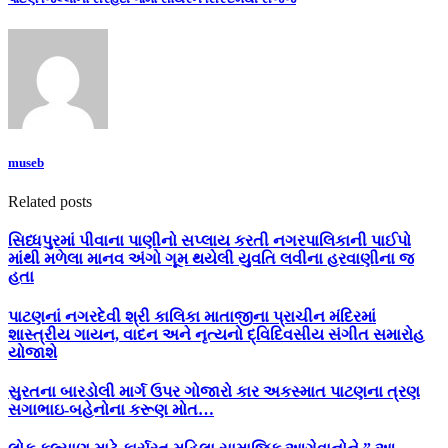
museb
Related posts
સિધ્ધપુરમાં પીવાના પાણીનો સપ્લાય કરતી નગરપાલિકાની પાઈપો
માંથી મળેલા માનવ અંગો ગૂમ થયેલી યુવતિ લવીના હરવાણીના જ
હતા
પાટણનાં નગરદેવી શ્રી કાલિકા માતાજીના પ્રાચીન મંદિરમાં
શાસ્ત્રીય ગાયન, વાદન અને નૃત્યનો દ્વિદિવસીય સંગીત સમારોહ
યોજાશે
સુરતના બારડોલી માર્ગ ઉપર ગોજારો કાર અકસ્માત પાટણના ત્રણ
સગાભાઇ-બહેનોના કરૂણ મોત…