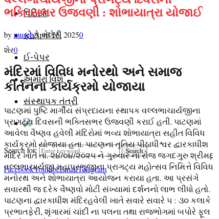
ભક્તિસભર ઉજવણી : શોભાયાત્રા યોજાઈ
વિડિયો
by
museb
April 25, 2025
0
ફોટો ગેલેરી
શેર
0
ઈ-પેપર
મંદિરમાં વિવિધ મનોરથો અને સમાજ
અમારા વિશે
કીર્તનના કાર્યક્રમો યોજાયા
સંસ્થાપક તંત્રી
પાટણમાં પુષ્ટિ માર્ગીય સંપ્રદાયના સ્થાપક વલ્લભાચાર્યજીના
પ્રાગટ્ય દિવસની ભક્તિસભર ઉજવણી કરાઈ હતી. પાટણમાં
આવેલા વૈષ્ણવ હવેલી મંદિરોમાં ભવ્ય શોભાયાત્રા સહીત વિવિધ
કાર્યક્રમો યોજાયા હતા. પાટણના તૃતિય પીઠાધીશ્વર દ્વારકાધીશ
Search for:
Search
મંદિર ખાતે તા. ૨૪/૦૪/૨૦૨૫ ને ગુરુવાર ના રોજ જગદગુરુ શ્રીમદ્દ
વલ્લભાચાર્યજી મહાપ્રભુજીના પ્રાગટ્ય મહોત્સવ નિમિત્તે વિવિધ
Facebook
Youtube
Email
Telegram
મનોરથ અને શોભાયાત્રા આયોજન કરાયા હતા. આ પ્રસંગે
સવારથી જ દરેક વૈષ્ણવો મોટી સંખ્યામાં દર્શનનો લાભ લીધો હતો.
પાટણના દ્વારકાધીશ મંદિરહવેલી ખાતે સવારે સવારે ૫ : ૩૦ કલાકે
પ્રભાતફેરી, શૃંગારમાં ચાંદી ના પલના તથા રાજભોગમાં બપોરે ફૂલ