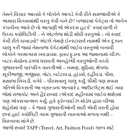
તેમને વિચાર આવ્યો કે લોકોને આપડે કેવી રીતે સમજાવીએ કે
અમારા મિક્સમાંથી વસ્તુ કેવી બને છે? બજારમાં પેકેટ્સ તો અનેક
કંપનીના આવે છે તો આપણી જે એકદમ હટકે’ સ્વાદવાળી ને
ઉચ્ચ ક્વોલિટીની – ને એટલેજ થોડી મોંઘી વસ્તુઓ – નો સ્વાદ
કેવી રીતે ચખાડવો? એટલે તેમણે ઈન્સ્ટાસર્વ નામથી એક દુકાન
ચાલુ કરી જ્યાં તેમનાજ પેકેટમાંથી લાઈવ વસ્તુઓ બનાવી
લોકોને ગરમાગરમ ખવડાવ્યા. ફાસ્ટફુડના આ જમાનામાં ચીઝ-
બટર-મેયોના ઢગલાં ધરાવતી અનહેલ્ધી વસ્તુઓની વચ્ચે
ગુજરાતની પારંપરિક વાનગીઓ – ખમણ, મુઠિયા, થેપલા-
સૂકીભાજી, ભજીયા, ગોટા, બટેટાવડા, હાંડવો, દહીંવડા, પૌવા,
મસાલા ખિચડી, વગેરે – પીરસવાનું ચાલુ કર્યું. ધીમી પણ મક્કમ
ગતિએ વિકસતી આ બ્રાન્ડના અત્યારે ૮ આઉટલેટ્સ થઈ ગયા
જેમાં રાજકોટ અને હૈદરાબાદ (એકાદ મહીનામાં લાઈવ થશે)માં
પણ એક્સપાન્શન કર્યું. હવે ફ્રેન્ચાઈઝ મોડેલ દ્વારા બીજા
શહેરોમાં પણ – કે જ્યાં ગુજરાતીઓની સારી એવી વસ્તી હોવા
છતાં હાઈ ક્વોલિટી ગરમ ગુજરાતી નાસ્તાઓ મળતા નથી –
વિસ્તરવા માંગે છે.
આજે સવારે TAFF (Travel, Art, Fashion Food) ગ્રુપ માટે