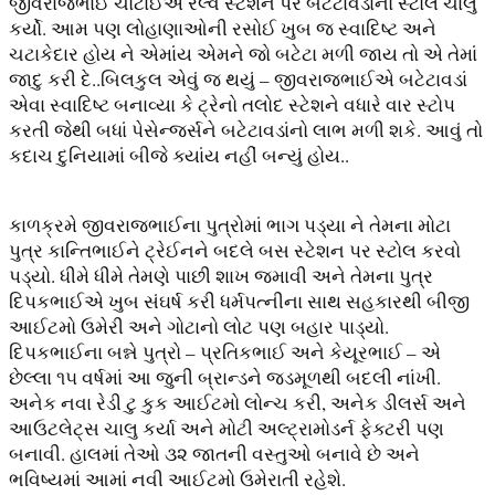
જીવરાજભાઈ ચોટાઈએ રેલ્વે સ્ટેશન પર બટેટાવડાનો સ્ટોલ ચાલુ
કર્યો. આમ પણ લોહાણાઓની રસોઈ ખુબ જ સ્વાદિષ્ટ અને
ચટાકેદાર હોય ને એમાંય એમને જો બટેટા મળી જાય તો એ તેમાં
જાદુ કરી દે..બિલકુલ એવું જ થયું – જીવરાજભાઈએ બટેટાવડાં
એવા સ્વાદિષ્ટ બનાવ્યા કે ટ્રેનો તલોદ સ્ટેશને વધારે વાર સ્ટોપ
કરતી જેથી બધાં પેસેન્જર્સને બટેટાવડાંનો લાભ મળી શકે. આવું તો
કદાચ દુનિયામાં બીજે ક્યાંય નહીં બન્યું હોય..
કાળક્રમે જીવરાજભાઈના પુત્રોમાં ભાગ પડ્યા ને તેમના મોટા
પુત્ર કાન્તિભાઈને ટ્રેઈનને બદલે બસ સ્ટેશન પર સ્ટોલ કરવો
પડ્યો. ધીમે ધીમે તેમણે પાછી શાખ જમાવી અને તેમના પુત્ર
દિપકભાઈએ ખુબ સંઘર્ષ કરી ધર્મપત્નીના સાથ સહકારથી બીજી
આઈટમો ઉમેરી અને ગોટાનો લોટ પણ બહાર પાડ્યો.
દિપકભાઈના બન્ને પુત્રો – પ્રતિકભાઈ અને કેયૂરભાઈ – એ
છેલ્લા ૧૫ વર્ષમાં આ જુની બ્રાન્ડને જડમૂળથી બદલી નાંખી.
અનેક નવા રેડી ટુ કુક આઈટમો લોન્ચ કરી, અનેક ડીલર્સ અને
આઉટલેટ્સ ચાલુ કર્યા અને મોટી અલ્ટ્રામોડર્ન ફેક્ટરી પણ
બનાવી. હાલમાં તેઓ ૩૨ જાતની વસ્તુઓ બનાવે છે અને
ભવિષ્યમાં આમાં નવી આઈટમો ઉમેરાતી રહેશે.