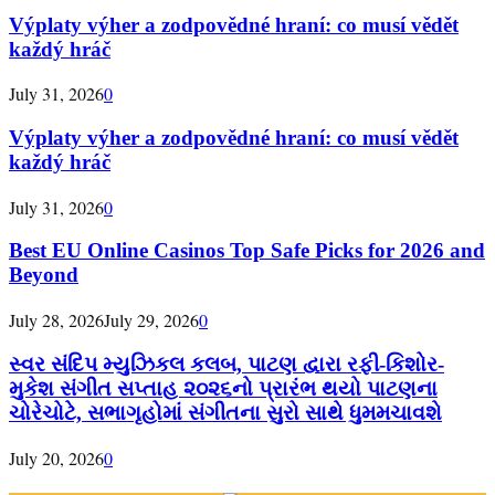
Výplaty výher a zodpovědné hraní: co musí vědět
každý hráč
July 31, 2026
0
Výplaty výher a zodpovědné hraní: co musí vědět
každý hráč
July 31, 2026
0
Best EU Online Casinos Top Safe Picks for 2026 and
Beyond
July 28, 2026
July 29, 2026
0
સ્વર સંદિપ મ્યુઝિકલ કલબ, પાટણ દ્વારા રફી-કિશોર-
મુકેશ સંગીત સપ્તાહ ૨૦૨૬નો પ્રારંભ થયો પાટણના
ચોરેચોટે, સભાગૃહોમાં સંગીતના સુરો સાથે ધુમમચાવશે
July 20, 2026
0