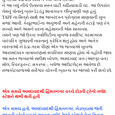
ને આ બધું નીચે ઉતારવા મસ્ત ઘાટી કાઠિયાવાડી ચા.. આ ઉપરાંત
તેમનું પોતાનું બ્રાન્ડેડ ઠંડુ શાતાકારક લીંબુપાણી પણ હતું.
TAFF ના મિત્રો સાથે આ જબરદસ્ત પ્રોગ્રામ માણવાની ખુબ
મજા આવી. કેયૂરભાઈના અનુભવી અને મહેનતી સ્ટાફે પણ રંગ
રાખ્યો અને અમને ઘરના મહેમાનની જેમ સાચવ્યા.
તમને પણ જો ઉચ્ચ ક્વોલિટીના ખુબજ સ્વાદિષ્ટ ગરમાગરમ
પારંપરિક ગુજરાતી નાસ્તાનું ક્રેવિંગ થતું હોય અને અનેક
નાસ્તાઓ ને ઠંડા-ગરમ પીણાં એક જ જગ્યાએ ખુબજ
આરામદાયક વાતાવરણમાં સપરિવાર માણવા હોય તો પહોંચી જાવ
આ મસ્ત જગ્યાએ સાઉથ બોપલ, અમદાવાદ વન (આલ્ફા વન)
મોલ, રિવરફ્રન્ટ, મકરબા – બધેજ આઉટલેટ્સ આવેલા છે.
રાજકોટવાળાઓ સર્વેશ્વર ચોકની બ્રાન્ચ પર જલ્સો કરી શકો છો.
એક સમયે અમદાવાદથી હિંમતનગર વચ્ચે દોડતી ટ્રેનો તલોદ
સ્ટેશને થંભી થતી હતી
એક સમય હતો, અમદાવાદથી હિંમતનગર, ખેડબ્રહ્મા જતી
આવતી ટ્રેનો વચમાં આવતા તલોદ રેલવે સ્ટેશને તેના નિયમ