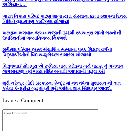
અભિયાન….
ભારત વિકાસ પરિષદ પાટણ શાખા દ્વારા સંસ્થાના 62મા સ્થાપના દિવસ
નિમિત્તે વૃક્ષારોપણ કાર્યક્રમ યોજાયો
પાટણમાં ભગવાન જગન્નાથજીની 141મી રથયાત્રા લાખો ભક્તોની
ઉપસ્થિતીમાં ભવ્યાતિભવ્ય નિકળશે
શ્રીરામ પરિવાર ટ્રસ્ટ સંચાલિત સંસ્થાના પુરક શિક્ષણ વર્ગના
વિદ્યાર્થીઓનો વિદાય-શુભેચ્છા સમારંભ યોજાયો
પિયુષભાઈ સોમપુરા એ રૂપિયા પાંચ કરોડના ખર્ચે પાટણ નું ભગવાન
જગન્નાથજી નવું ભવ્ય મંદિર બનાવી આપવાની પહેલ કરી
શ્રી નરેન્દ્ર મોદી સરકારના કેન્દ્ર માં નવ વર્ષના સુશાસન ની વાત
કહેવા કેન્દ્રીય ગૃહ મંત્રી શ્રી અમિત શાહ સિધ્ધપુર આવશે.
Leave a Comment