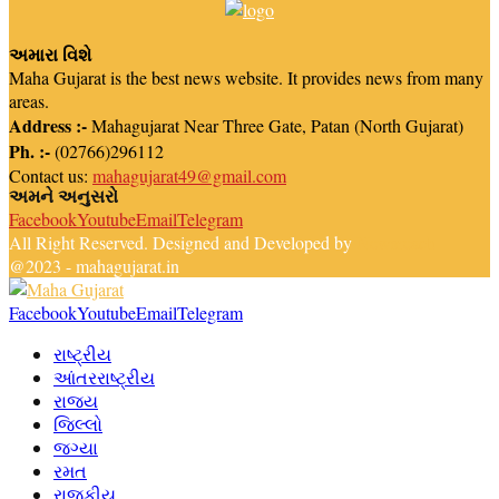
અમારા વિશે
Maha Gujarat is the best news website. It provides news from many
areas.
Address :-
Mahagujarat Near Three Gate, Patan (North Gujarat)
Ph. :-
(02766)296112
Contact us:
mahagujarat49@gmail.com
અમને અનુસરો
Facebook
Youtube
Email
Telegram
All Right Reserved. Designed and Developed by
Newsreach
@2023 - mahagujarat.in
Facebook
Youtube
Email
Telegram
રાષ્ટ્રીય
આંતરરાષ્ટ્રીય
રાજ્ય
જિલ્લો
જગ્યા
રમત
રાજકીય