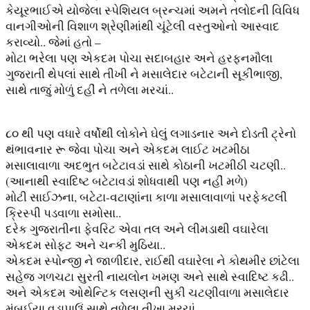
કેયૂરભાઈએ યોજેલા સ્પેશિયલ બ્રન્ચમાં અમને તલોદની વિવિધ
વાનગીઓની વિશાળ શ્રેણીમાંથી ચૂંટેલી વસ્તુઓનો આસ્વાદ
કરાવ્યો.. જેમાં હતો –
મોટા ભરેલા પણ એકદમ પોચા સદાબહાર અને હરફનમૌલા
ગુજરાતી થેપલાં સાથે તીખી ને મસાલેદાર બટેટાની સૂકીભાજી,
સાથે તાજું મોળું દહીં ને તળેલા મરચાં..
૮૦ થી પણ વધારે વર્ષોથી લોકોને ઘેલું લગાડનાર અને દોડતી ટ્રેનો
થંભાવનાર રૂ જેવા પોચા અને એકદમ લાઈટ ખટમીઠા
મસાલાવાળા અદભુત બટેટાવડાં સાથે કોઠાની ખટમીઠી ચટણી..
(આનાથી સ્વાદિષ્ટ બટેટાવડાં શોધવાથી પણ નહીં મળે)
મોટી સાઈઝના, બટેટા-વટાણાંના કાળા મસાલાવાળાં પરફેક્ટલી
ક્રિસ્પી પડવાળા સમોસા..
દરેક ગુજરાતીના ફેવરિટ એવા તલ અને લીમડાથી વઘારેલા
એકદમ સોફ્ટ અને ચન્કી મુઠિયા..
એકદમ સ્પોન્જી ને જાળીદાર, રાઈથી વઘારેલા ને કોથમીર છાંટેલા
સહેજ ગળચટા સુરતી નાયલોન ખમણ અને સાથે સ્વાદિષ્ટ કઢી..
અને એકદમ ઓથેન્ટિક લસણની સુકી ચટણીવાળા મસાલેદાર
મુંબઈયા વડાપાઉં સાથે તળેલા તીખા મરચાં..