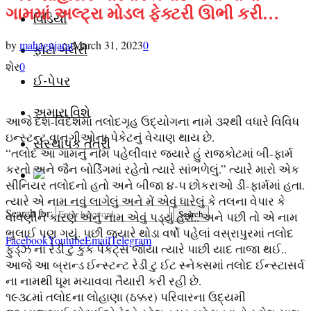
ગામમાં અલ્ટ્રા મોડલ ફેક્ટરી ઊભી કરી…
વિડિયો
by
mahagujarat
March 31, 2023
0
ફોટો ગેલેરી
શેર
0
ઈ-પેપર
અમારા વિશે
આજે દેશ-વિદેશમાં તલોદગૃહ ઉદ્યોગના નામે ૩૨થી વધારે વિવિધ
ઇન્સ્ટન્ટ વાનગીઓના પેકેટનું વેચાણ થાય છે.
સંસ્થાપક તંત્રી
“તલોદ આ ગામનું નામ પહેલીવાર જ્યારે હું રાજકોટમાં બી-ફાર્મ
કરતો અને જૈન બોર્ડિંગમાં રહેતો ત્યારે સાંભળેલું.” ત્યારે મારો એક
સીનિયર તલોદનો હતો અને બીજા ૪-૫ છોકરાઓ ડી-ફાર્મમાં હતા.
ત્યારે એ નામ નવું લાગેલું અને મેં એવું ધારેલું કે તલના વેપાર કે
Search for:
Search
વાવણીને કારણે એનું નામ એવું પડ્યું હશે.. અને પછી તો એ નામ
ભુલાઈ પણ ગયું. પછી જ્યારે થોડા વર્ષો પહેલાં વસ્રાપુરમાં તલોદ
Facebook
Youtube
Email
Telegram
ફુડ્ઝ ના રેડી ટુ કુક પેકેટ્સ જોયા ત્યારે પાછી યાદ તાજા થઈ..
આજે આ બ્રાન્ડ ઈન્સ્ટન્ટ રેડી ટુ ઈટ સ્નેક્સમાં તલોદ ઈન્સ્ટાસર્વ
ના નામથી ધૂમ મચાવવા તૈયારી કરી રહી છે.
૧૯૩૮માં તલોદના લોહાણા (ઠક્કર) પરિવારના ઉદ્યમી