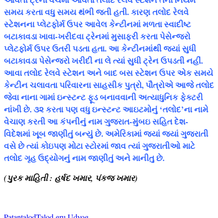
સમય કરતા વધુ સમય થંભી જતી હતી. કારણ તલોદ રેલવે
સ્ટેશનના પ્લેટફોર્મ ઉપર આવેલ કેન્ટીનમાં મળતા સ્વાદીષ્ટ
બટાકાવડા ખાવા-ખરીદવા ટ્રેનમાં મુસાફરી કરતા પેસેન્જરો
પ્લેટફોર્મ ઉપર ઉતરી પડતા હતા. આ કેન્ટીનમાંથી જ્યાં સુધી
બટાકાવડા પેસેન્જરો ખરીદી ના લે ત્યાં સુધી ટ્રેન ઉપડતી નહીં.
આવા તલોદ રેલવે સ્ટેશન અને બાદ બસ સ્ટેશન ઉપર એક સમયે
કેન્ટીન ચલાવતા પરિવારના સાહસીક પુત્રો, પૌત્રોએ આજે તલોદ
જેવા નાના ગામાં ઇન્સ્ટન્ટ ફૂડ બનાવવાની અત્યાધુનિક ફેક્ટરી
નાંખી છે. ૩૨ કરતા પણ વધુ ઇન્સ્ટન્ટ આઇટમોનું ‘તલોદ’ના નામે
વેચાણ કરતી આ કંપનીનું નામ ગુજરાત-મુંબઇ સહિત દેશ-
વિદેશમાં ખૂબ જાણીતું બન્યું છે. અમેરિકામાં જ્યાં જ્યાં ગુજરાતી
વસે છે ત્યાં કોઇપણ મોટા સ્ટોરમાં જાવ ત્યાં ગુજરાતીઓ માટે
તલોદ ગૃહ ઉદ્યોગનું નામ જાણીતું અને માનીતુ છે.
(પુરક માહિતી : હર્ષદ ખમાર, પંકજ ખમાર)
Patan
talod
Talod gru Udyog