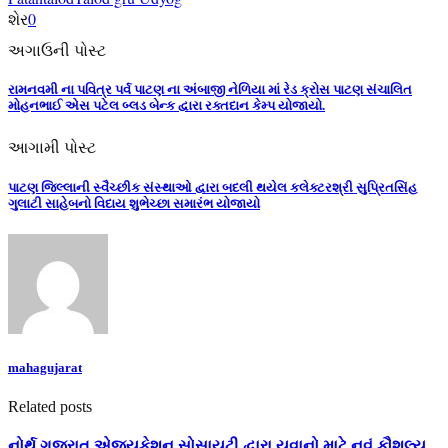
શેર
0
અગાઉની પોસ્ટ
રામનવમી ના પવિત્ર પર્વ પાટણ ના અંબાજી નેળિયા માં રેડ ક્રોસ પાટણ સંચાલિત
મોહનભાઈ એસ પટેલ બ્લડ બેન્ક દ્વારા રક્તદાન કેમ્પ યોજાયો.
આગામી પોસ્ટ
પાટણ જિલ્લાની સ્વૈચ્છીક સંસ્થાઓ દ્વારા બદલી થયેલ કલેક્ટરશ્રી સુપ્રિતસિંહ
ગુલાટી સાહેબનો વિદાય શુભેચ્છા સમારંભ યોજાયો
mahagujarat
Related posts
નોર્થ ગુજરાત એજ્યુકેશન સોસાયટી દ્વારા યુવાનો માટે નવું કૌશલ્ય