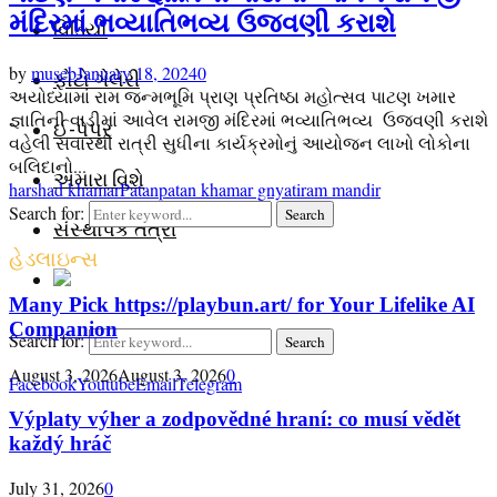
મંદિરમાં ભવ્યાતિભવ્ય ઉજવણી કરાશે
વિડિયો
by
museb
January 18, 2024
0
ફોટો ગેલેરી
અયોધ્યામાં રામ જન્મભૂમિ પ્રાણ પ્રતિષ્ઠા મહોત્સવ પાટણ ખમાર
જ્ઞાતિની વાડીમાં આવેલ રામજી મંદિરમાં ભવ્યાતિભવ્ય ઉજવણી કરાશે
ઈ-પેપર
વહેલી સવારથી રાત્રી સુધીના કાર્યક્રમોનું આયોજન લાખો લોકોના
બલિદાનો...
અમારા વિશે
harshad khamar
Patan
patan khamar gnyati
ram mandir
Search for:
Search
સંસ્થાપક તંત્રી
હેડલાઇન્સ
Many Pick https://playbun.art/ for Your Lifelike AI
Companion
Search for:
Search
August 3, 2026
August 3, 2026
0
Facebook
Youtube
Email
Telegram
Výplaty výher a zodpovědné hraní: co musí vědět
každý hráč
July 31, 2026
0