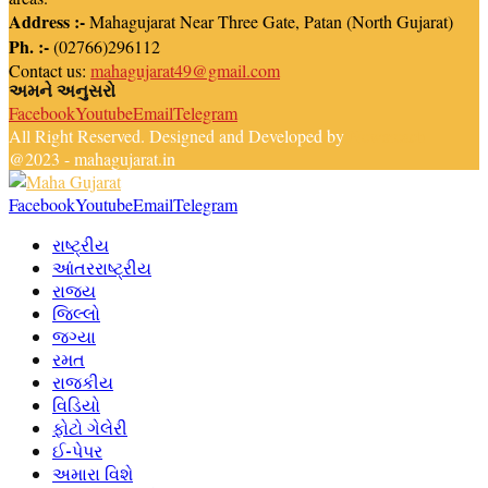
Address :-
Mahagujarat Near Three Gate, Patan (North Gujarat)
Ph. :-
(02766)296112
Contact us:
mahagujarat49@gmail.com
અમને અનુસરો
Facebook
Youtube
Email
Telegram
All Right Reserved. Designed and Developed by
Newsreach
@2023 - mahagujarat.in
Facebook
Youtube
Email
Telegram
રાષ્ટ્રીય
આંતરરાષ્ટ્રીય
રાજ્ય
જિલ્લો
જગ્યા
રમત
રાજકીય
વિડિયો
ફોટો ગેલેરી
ઈ-પેપર
અમારા વિશે