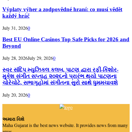
Výplaty výher a zodpovědné hraní: co musí vědět
každý hráč
July 31, 2026
0
Best EU Online Casinos Top Safe Picks for 2026 and
Beyond
July 28, 2026
July 29, 2026
0
સ્વર સંદિપ મ્યુઝિકલ કલબ, પાટણ દ્વારા રફી-કિશોર-
મુકેશ સંગીત સપ્તાહ ૨૦૨૬નો પ્રારંભ થયો પાટણના
ચોરેચોટે, સભાગૃહોમાં સંગીતના સુરો સાથે ધુમમચાવશે
July 20, 2026
0
અમારા વિશે
Maha Gujarat is the best news website. It provides news from many
areas.