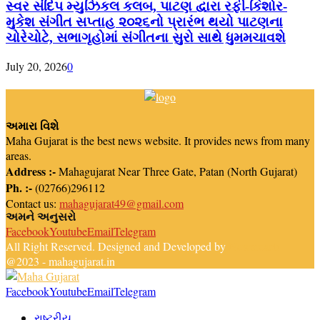
સ્વર સંદિપ મ્યુઝિકલ કલબ, પાટણ દ્વારા રફી-કિશોર-
મુકેશ સંગીત સપ્તાહ ૨૦૨૬નો પ્રારંભ થયો પાટણના
ચોરેચોટે, સભાગૃહોમાં સંગીતના સુરો સાથે ધુમમચાવશે
July 20, 2026
0
અમારા વિશે
Maha Gujarat is the best news website. It provides news from many
areas.
Address :-
Mahagujarat Near Three Gate, Patan (North Gujarat)
Ph. :-
(02766)296112
Contact us:
mahagujarat49@gmail.com
અમને અનુસરો
Facebook
Youtube
Email
Telegram
All Right Reserved. Designed and Developed by
Newsreach
@2023 - mahagujarat.in
Facebook
Youtube
Email
Telegram
રાષ્ટ્રીય