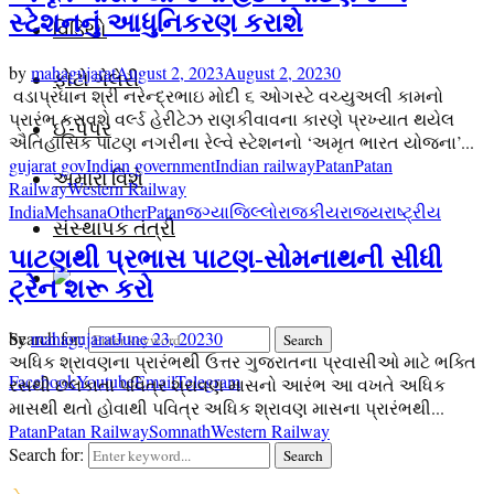
સ્ટેશનનું આધુનિકરણ કરાશે
વિડિયો
by
mahagujarat
August 2, 2023
August 2, 2023
0
ફોટો ગેલેરી
­ વડાપ્રધાન શ્રી નરેન્દ્રભાઇ મોદી ૬ ઓગસ્ટે વચ્યુઅલી કામનો
પ્રારંભ કરાવશે વર્લ્ડ હેરીટેઝ રાણકીવાવના કારણે પ્રખ્યાત થયેલ
ઈ-પેપર
ઐતિહાસિક પાટણ નગરીના રેલ્વે સ્ટેશનનો ‘અમૃત ભારત યોજના’...
gujarat gov
Indian government
Indian railway
Patan
Patan
અમારા વિશે
Railway
Western Railway
India
Mehsana
Other
Patan
જગ્યા
જિલ્લો
રાજકીય
રાજ્ય
રાષ્ટ્રીય
સંસ્થાપક તંત્રી
પાટણથી પ્રભાસ પાટણ-સોમનાથની સીધી
ટ્રેન શરૂ કરો
by
mahagujarat
June 23, 2023
0
Search for:
Search
અધિક શ્રાવણના પ્રારંભથી ઉત્તર ગુજરાતના પ્રવાસીઓ માટે ભક્તિ
Facebook
Youtube
Email
Telegram
રસથી છલકાતા પવિત્ર શ્રાવણ માસનો આરંભ આ વખતે અધિક
માસથી થતો હોવાથી પવિત્ર અધિક શ્રાવણ માસના પ્રારંભથી...
Patan
Patan Railway
Somnath
Western Railway
Search for:
Search