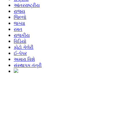
આંતરરાષ્ટ્રીય
રાજ્ય
જિલ્લો
જગ્યા
રમત
રાજકીય
વિડિયો
ફોટો ગેલેરી
ઈ-પેપર
અમારા વિશે
સંસ્થાપક તંત્રી