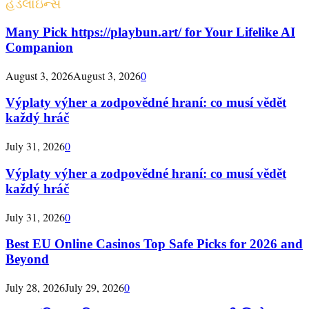
હેડલાઇન્સ
Many Pick https://playbun.art/ for Your Lifelike AI
Companion
August 3, 2026
August 3, 2026
0
Výplaty výher a zodpovědné hraní: co musí vědět
každý hráč
July 31, 2026
0
Výplaty výher a zodpovědné hraní: co musí vědět
každý hráč
July 31, 2026
0
Best EU Online Casinos Top Safe Picks for 2026 and
Beyond
July 28, 2026
July 29, 2026
0