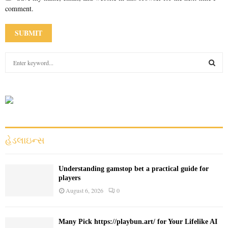
comment.
S
e
a
S
r
c
E
h
f
A
o
હેડલાઇન્સ
r
R
:
C
Understanding gamstop bet a practical guide for
players
H
August 6, 2026
0
Many Pick https://playbun.art/ for Your Lifelike AI