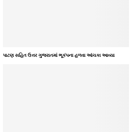
પાટણ સહિત ઉત્તર ગુજરાતમાં ભૂકંપના હળવા આંચકા આવ્યા