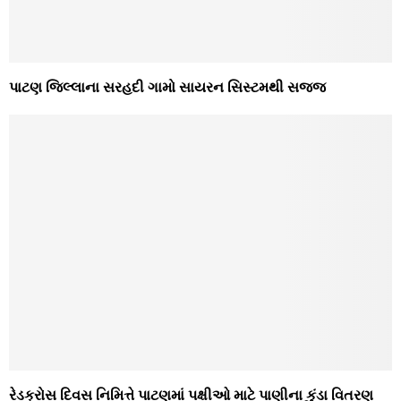
પાટણ જિલ્લાના સરહદી ગામો સાયરન સિસ્ટમથી સજજ
રેડક્રોસ દિવસ નિમિત્તે પાટણમાં પક્ષીઓ માટે પાણીના કુંડા વિતરણ