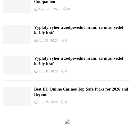
Companion
August 3, 2026
0
Výplaty výher a zodpovědné hraní: co musí vědět
každý hráč
July 31, 2026
0
Výplaty výher a zodpovědné hraní: co musí vědět
každý hráč
July 31, 2026
0
Best EU Online Casinos Top Safe Picks for 2026 and
Beyond
July 28, 2026
0