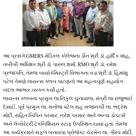
આ પ્રસંગે GMERS મેડિકલ કોલેજના ડીન શ્રી ડૉ. હાર્દિક શાહ,
તબીબી અધિક્ષક શ્રી ડૉ. પારુલ શર્મા, RMO શ્રી ડૉ. રમેશ
પ્રજાપતિ, તેમજ બાયોકેમિસ્ટ્રી વિભાગના વડા શ્રી ડૉ. હિમાંશુ
પટેલ તેમણે લાયન્સ ક્લબ પાટણનો આ મહત્વપૂર્ણ સહયોગ
બદલ આભાર વ્યક્ત કર્યો હતો.
લાયન્સ ક્લબના પ્રમુખ લા.નિકુલ ચુનાવાલા, મંત્રી લા.રાજુભાઈ
દેસાઈ, પૂર્વ પ્રમુખ લા. મનોજ પટેલ સહ ખજાનચી લા. ભદ્રેશ
મોદી, સહિત બિપિન પરમાર, નરેશ પરમાર અને અન્ય ડોક્ટર્સ
અને લેબોરેટરી ટેકનિશિયન સ્ટાફ ઉપસ્થિત રહ્યા હતા. તેમજ
આ કાર્યક્રમને સફળ બનાવવા પ્રોજેક્ટ ચેરમેન લા. ગૌરવ મોદી,