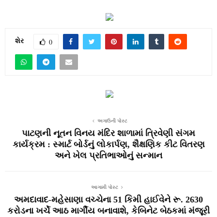
શેર
0
અગાઉની પોસ્ટ
પાટણની નૂતન વિનય મંદિર શાળામાં ત્રિવેણી સંગમ
કાર્યક્રમ : સ્માર્ટ બોર્ડનું લોકાર્પણ, શૈક્ષણિક કીટ વિતરણ
અને ખેલ પ્રતિભાઓનું સન્માન
આગામી પોસ્ટ
અમદાવાદ-મહેસાણા વચ્ચેના 51 કિમી હાઈવેને રૂ. 2630
કરોડના ખર્ચે આઠ માર્ગીય બનાવાશે, કેબિનેટ બેઠકમાં મંજૂરી