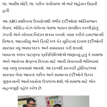
લા. અમીષ મોદી, લા. પરીન પંચીવાલા એ ભારે જહેમત ઉઠાવી
હતી.
આ ABG મશીનના ઉપયોગથી ગંભીર દર્દીઓમાં ઓક્સિજન
લેવલ, એસિડ-બેઝ બેલેન્સ તેમજ શ્વસન સંબંધિત તકલીફોનું
ઝડપી અને ચોક્કસ નિદાન શક્ય બનશે. ખાસ કરીને ઇમરજન્સી
વિભાગ, આઇસીયુ અને ક્રિટિકલ કેર યુનિટમાં દાખલ દર્દીઓની
સારવાર વધુ અસરકારક અને સમયસર કરી શકાશે.
લાયન્સ ક્લબ પાટણના પ્રતિનિધિઓએ જણાવ્યું હતું કે સમાજ
અને આરોગ્ય ક્ષેત્રના વિકાસ માટે આવી સેવાકાર્યો ભવિષ્યમાં
પણ ચાલુ રાખવામાં આવશે. આ દાનથી સરકારી હોસ્પિટલમાં
સારવાર લેવા આવતાં ગરીબ અને સામાન્ય દર્દીઓને ઉચ્ચ
ગુણવત્તાની આરોગ્યસેવા ઉપલબ્ધ થશે, જે સમાજ માટે એક
મહત્વપૂર્ણ પહેલ કરેલ છે.