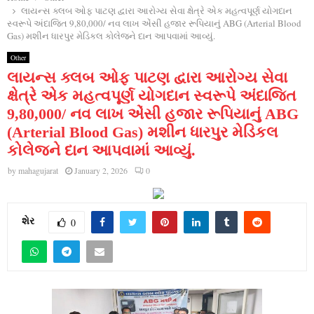
લાયન્સ ક્લબ ઓફ પાટણ દ્વારા આરોગ્ય સેવા ક્ષેત્રે એક મહત્વપૂર્ણ યોગદાન
સ્વરૂપે અંદાજિત 9,80,000/ નવ લાખ એંસી હજાર રૂપિયાનું ABG (Arterial Blood
Gas) મશીન ધારપુર મેડિકલ કોલેજને દાન આપવામાં આવ્યું.
Other
લાયન્સ ક્લબ ઓફ પાટણ દ્વારા આરોગ્ય સેવા
ક્ષેત્રે એક મહત્વપૂર્ણ યોગદાન સ્વરૂપે અંદાજિત
9,80,000/ નવ લાખ એંસી હજાર રૂપિયાનું ABG
(Arterial Blood Gas) મશીન ધારપુર મેડિકલ
કોલેજને દાન આપવામાં આવ્યું.
by
mahagujarat
January 2, 2026
0
શેર
0