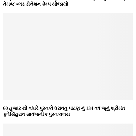
તેમજ બ્લડ ડોનેશન કેમ્પ યોજાયો
60 હજાર થી વધારે પુસ્તકો ધરાવતુ પાટણ નું 134 વર્ષ જૂનું શ્રીમંત
ફતેસિંહરાવ સાર્વજનીક પુસ્તકાલય