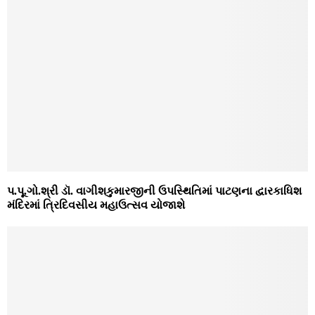
પ.પૂ.ગો.શ્રી ડૉ. વાગીશકુમારજીની ઉપસ્થિતિમાં પાટણના દ્વારકાધિશ
મંદિરમાં ત્રિદિવસીય મહાઉત્સવ યોજાશે