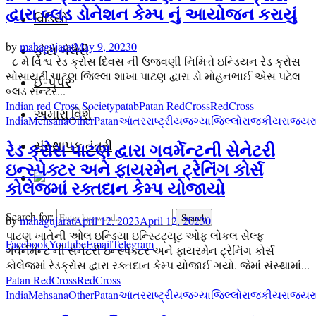
દ્વારા બ્લડ ડોનેશન કેમ્પ નું આયોજન કરાયું
વિડિયો
by
mahagujarat
May 9, 2023
0
ફોટો ગેલેરી
૮ મે વિશ્વ રેડ ક્રોસ દિવસ ની ઉજવણી નિમિત્તે ઇન્ડિયન રેડ ક્રોસ
સોસાયટી પાટણ જિલ્લા શાખા પાટણ દ્વારા ડો મોહનભાઈ એસ પટેલ
ઈ-પેપર
બ્લડ સેન્ટર...
Indian red Cross Society
patab
Patan RedCross
RedCross
અમારા વિશે
India
Mehsana
Other
Patan
આંતરરાષ્ટ્રીય
જગ્યા
જિલ્લો
રાજકીય
રાજ્ય
ર
સંસ્થાપક તંત્રી
રેડ ક્રોસ પાટણ દ્વારા ગવર્મેન્ટની સેનેટરી
ઇન્સ્પેક્ટર અને ફાયરમેન ટ્રેનિંગ કોર્સ
કોલેજમાં રક્તદાન કેમ્પ યોજાયો
Search for:
Search
by
mahagujarat
April 12, 2023
April 12, 2023
0
પાટણ ખાતેની ઓલ ઇન્ડિયા ઇન્સ્ટિટ્યૂટ ઓફ લોકલ સેલ્ફ
Facebook
Youtube
Email
Telegram
ગવેર્નમેન્ટ ની સેનેટરી ઇન્સ્પેક્ટર અને ફાયરમેન ટ્રેનિંગ કોર્સ
કોલેજમાં રેડક્રોસ દ્વારા રક્તદાન કેમ્પ યોજાઈ ગયો. જેમાં સંસ્થામાં...
Patan RedCross
RedCross
India
Mehsana
Other
Patan
આંતરરાષ્ટ્રીય
જગ્યા
જિલ્લો
રાજકીય
રાજ્ય
ર