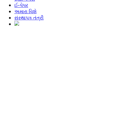
ઈ-પેપર
અમારા વિશે
સંસ્થાપક તંત્રી