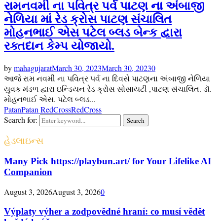
રામનવમી ના પવિત્ર પર્વ પાટણ ના અંબાજી
નેળિયા માં રેડ ક્રોસ પાટણ સંચાલિત
મોહનભાઈ એસ પટેલ બ્લડ બેન્ક દ્વારા
રક્તદાન કેમ્પ યોજાયો.
by
mahagujarat
March 30, 2023
March 30, 2023
0
આજે રામ નવમી ના પવિત્ર પર્વ ના દિવસે પાટણના અંબાજી નેળિયા
યુવક મંડળ દ્વારા ઇન્ડિયન રેડ ક્રોસ સોસાયટી ,પાટણ સંચાલિત. ડૉ.
મોહનભાઈ એસ. પટેલ બ્લડ...
Patan
Patan RedCross
RedCross
Search for:
Search
હેડલાઇન્સ
Many Pick https://playbun.art/ for Your Lifelike AI
Companion
August 3, 2026
August 3, 2026
0
Výplaty výher a zodpovědné hraní: co musí vědět