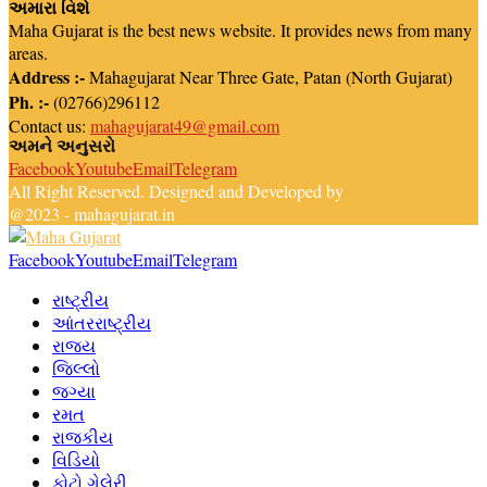
અમારા વિશે
Maha Gujarat is the best news website. It provides news from many
areas.
Address :-
Mahagujarat Near Three Gate, Patan (North Gujarat)
Ph. :-
(02766)296112
Contact us:
mahagujarat49@gmail.com
અમને અનુસરો
Facebook
Youtube
Email
Telegram
All Right Reserved. Designed and Developed by
Newsreach
@2023 - mahagujarat.in
Facebook
Youtube
Email
Telegram
રાષ્ટ્રીય
આંતરરાષ્ટ્રીય
રાજ્ય
જિલ્લો
જગ્યા
રમત
રાજકીય
વિડિયો
ફોટો ગેલેરી