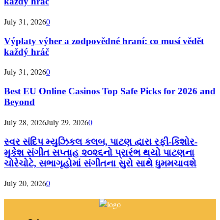
každý hráč
July 31, 2026
0
Výplaty výher a zodpovědné hraní: co musí vědět
každý hráč
July 31, 2026
0
Best EU Online Casinos Top Safe Picks for 2026 and
Beyond
July 28, 2026
July 29, 2026
0
સ્વર સંદિપ મ્યુઝિકલ કલબ, પાટણ દ્વારા રફી-કિશોર-
મુકેશ સંગીત સપ્તાહ ૨૦૨૬નો પ્રારંભ થયો પાટણના
ચોરેચોટે, સભાગૃહોમાં સંગીતના સુરો સાથે ધુમમચાવશે
July 20, 2026
0