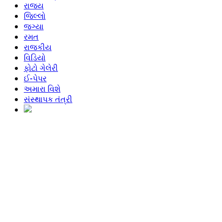
રાજ્ય
જિલ્લો
જગ્યા
રમત
રાજકીય
વિડિયો
ફોટો ગેલેરી
ઈ-પેપર
અમારા વિશે
સંસ્થાપક તંત્રી