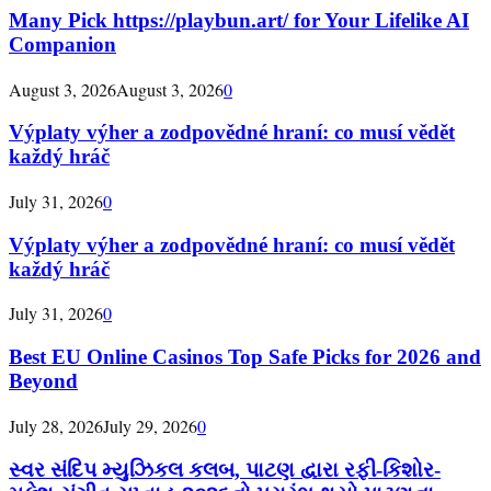
Many Pick https://playbun.art/ for Your Lifelike AI
Companion
August 3, 2026
August 3, 2026
0
Výplaty výher a zodpovědné hraní: co musí vědět
každý hráč
July 31, 2026
0
Výplaty výher a zodpovědné hraní: co musí vědět
každý hráč
July 31, 2026
0
Best EU Online Casinos Top Safe Picks for 2026 and
Beyond
July 28, 2026
July 29, 2026
0
સ્વર સંદિપ મ્યુઝિકલ કલબ, પાટણ દ્વારા રફી-કિશોર-