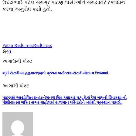
ઉદયભાઈ પટેલ સમગ્ર પાટણ વાસીઓને સમયાંતરે રક્તદાન
કરવા અનુરોધ કર્યો હતો.
Patan RedCross
RedCross
શેર
0
અગાઉની પોસ્ટ
શ્રી રોટલીયા હનુમાનજીનો પ્રથમ પાટોત્સવ-રોટલીયોત્સવ ઉજવાશે
આગામી પોસ્ટ
પાટણમાં આયોજિત ઇન્ટરનેશનલ શિવ કથાકાર પ.પૂ.ડો.લંકેશ બાપુની શિવકથા ની
પોથીયાત્રા ભક્તિ સભર માહોલમાં યજમાન પરિવારોને ત્યાંથી પ્રસ્થાન પામશે..