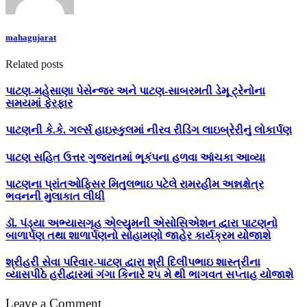
mahagujarat
Related posts
પાટણ-મહેસાણા પેસેન્જર અને પાટણ-સાબરમતી ડેમૂ ટ્રેનોના
સમયમાં ફેરફાર
પાટણની કે.કે. ગર્લ્સ હાઇસ્કુલમાં નીરવ રીડિંગ લાઇબ્રેરીનું લોકાર્પણ
પાટણ સહિત ઉત્તર ગુજરાતમાં ભૂકંપના હળવા આંચકા આવ્યા
પાટણના પ્રાંતઓફિસર મિતુલભાઇ પટેલે રામરહીમ અન્નક્ષેત્ર
ભવનની મુલાકાત લીધી
ડૉ. પંડ્યા અભ્યાસગૃહ એલ્યુમની એસોસિએશન દ્વારા પાટણનો
બાળાર્પણ તથા શાળાર્પણનો સોહામણો જાહેર કાર્યક્રમ યોજાશે
શ્રીહરી સેવા પરિવાર-પાટણ દ્વારા શ્રી દિલીપભાઇ શાસ્ત્રીના
વ્યાસપીઠે હરીદ્વારમાં ગંગા કિનારે ૨૫ મે થી ભાગવત સપ્તાહ યોજાશે
Leave a Comment