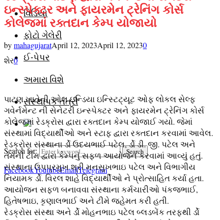
ઇન્સ્પેક્ટર અને ફાયરમેન ટ્રેનિંગ કોર્સ
વિડિયો
કોલેજમાં રક્તદાન કેમ્પ યોજાયો
ફોટો ગેલેરી
by
mahagujarat
April 12, 2023
April 12, 2023
0
ઈ-પેપર
શેર
0
અમારા વિશે
પાટણ ખાતેની ઓલ ઇન્ડિયા ઇન્સ્ટિટ્યૂટ ઓફ લોકલ સેલ્ફ
સંસ્થાપક તંત્રી
ગવેર્નમેન્ટ ની સેનેટરી ઇન્સ્પેક્ટર અને ફાયરમેન ટ્રેનિંગ કોર્સ
કોલેજમાં રેડક્રોસ દ્વારા રક્તદાન કેમ્પ યોજાઈ ગયો. જેમાં
સંસ્થામાં વિદ્યાર્થીઓ અને સ્ટાફ દ્વારા રક્તદાન કરવામાં આવેલ.
રેડક્રોસ સંસ્થાના ર્ડો ઉદયભાઈ પટેલ, ર્ડો ડી. જી. પટેલ અને
Search for:
Search
તેમની ટીમ દ્વારા કેમ્પનું સફળ આયોજન કરવામાં આવ્યું હતું.
સંસ્થાના ઉપપ્રમુખ શ્રી મનસુખભાઇ પટેલ અને વિભાગીય
Facebook
Youtube
Email
Telegram
નિયામક ર્ડો. વિરલ શાહે વિદ્યાર્થીઓ ને પ્રોત્સાહિત કર્યા હતા.
આયોજન સફળ બનાવવા સંસ્થાના કર્મચારીઓ પંકજભાઈ,
હિતેષભાઇ, કૃણાલભાઈ અને ટીમે જહેમત કરી હતી.
રેડક્રોસ સંસ્થા અને ર્ડો મોહનભાઇ પટેલ બ્લડબેંક તરફથી ર્ડો