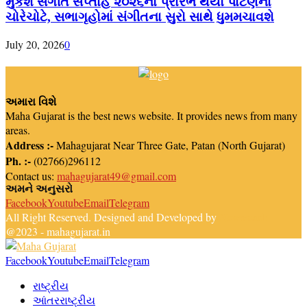
મુકેશ સંગીત સપ્તાહ ૨૦૨૬નો પ્રારંભ થયો પાટણના
ચોરેચોટે, સભાગૃહોમાં સંગીતના સુરો સાથે ધુમમચાવશે
July 20, 2026
0
અમારા વિશે
Maha Gujarat is the best news website. It provides news from many
areas.
Address :-
Mahagujarat Near Three Gate, Patan (North Gujarat)
Ph. :-
(02766)296112
Contact us:
mahagujarat49@gmail.com
અમને અનુસરો
Facebook
Youtube
Email
Telegram
All Right Reserved. Designed and Developed by
Newsreach
@2023 - mahagujarat.in
Facebook
Youtube
Email
Telegram
રાષ્ટ્રીય
આંતરરાષ્ટ્રીય