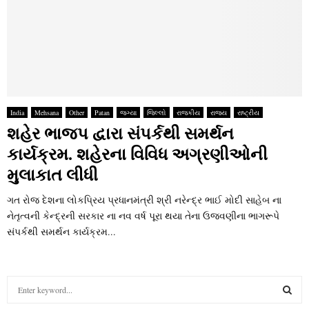
India
Mehsana
Other
Patan
જગ્યા
જિલ્લો
રાજકીય
રાજ્ય
રાષ્ટ્રીય
શહેર ભાજપ દ્વારા સંપર્કથી સમર્થન
કાર્યક્રમ. શહેરના વિવિધ અગ્રણીઓની
મુલાકાત લીધી
ગત રોજ દેશના લોકપ્રિય પ્રધાનમંત્રી શ્રી નરેન્દ્ર ભાઈ મોદી સાહેબ ના
નેતૃત્વની કેન્દ્રની સરકાર ના નવ વર્ષ પૂરા થયા તેના ઉજવણીના ભાગરૂપે
સંપર્કથી સમર્થન કાર્યક્રમ...
S
e