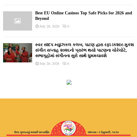
Best EU Online Casinos Top Safe Picks for 2026 and
Beyond
July 28, 2026
0
સ્વર સંદિપ મ્યુઝિકલ કલબ, પાટણ દ્વારા રફી-કિશોર-મુકેશ
સંગીત સપ્તાહ ૨૦૨૬નો પ્રારંભ થયો પાટણના ચોરેચોટે,
સભાગૃહોમાં સંગીતના સુરો સાથે ધુમમચાવશે
July 20, 2026
0