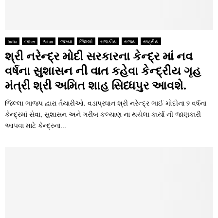
India
Other
Patan
જગ્યા
જિલ્લો
રાજકીય
રાજ્ય
રાષ્ટ્રીય
શ્રી નરેન્દ્ર મોદી સરકારના કેન્દ્ર માં નવ
વર્ષના સુશાસન ની વાત કહેવા કેન્દ્રીય ગૃહ
મંત્રી શ્રી અમિત શાહ સિધ્ધપુર આવશે.
જિલ્લા ભાજપ દ્વારા તૈયારીઓ. વડાપ્રધાન શ્રી નરેન્દ્ર ભાઈ મોદીના 9 વર્ષના
કેન્દ્રમાં સેવા, સુશાસન અને ગરીબ કલ્યાણ ના થયેલા કાર્યા ની જાણકારી
આપવા માટે કેન્દ્રના...