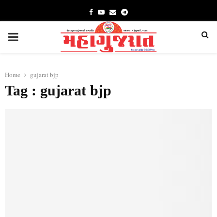
Facebook
Youtube
Email
Telegram
PRIMARY
MENU
Home
gujarat bjp
Tag : gujarat bjp