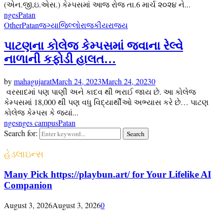
(એન.જી,ઇ.એસ.) કેમ્પસમાં આજ રોજ તા.6 માર્ચ ૨૦૨૪ ને...
nges
Patan
Other
Patan
જગ્યા
જિલ્લો
રાજકીય
રાજ્ય
પાટણના કોલેજ કેમ્પસમાં જવાના રેલ્વે
નાળાની કફોડી હાલત…
by
mahagujarat
March 24, 2023
March 24, 2023
0
વરસાદમાં પણ પાણી અને કાદવ થી ભરાઈ જાય છે. આ કોલેજ
કેમ્પસમાં 18,000 થી પણ વધુ વિદ્યાર્થીઓ અભ્યાસ કરે છે… પાટણ
કોલેજ કેમ્પસ કે જ્યાં...
nges
nges campus
Patan
Search for:
Search
હેડલાઇન્સ
Many Pick https://playbun.art/ for Your Lifelike AI
Companion
August 3, 2026
August 3, 2026
0