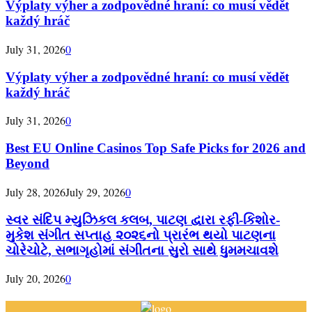
Výplaty výher a zodpovědné hraní: co musí vědět
každý hráč
July 31, 2026
0
Výplaty výher a zodpovědné hraní: co musí vědět
každý hráč
July 31, 2026
0
Best EU Online Casinos Top Safe Picks for 2026 and
Beyond
July 28, 2026
July 29, 2026
0
સ્વર સંદિપ મ્યુઝિકલ કલબ, પાટણ દ્વારા રફી-કિશોર-
મુકેશ સંગીત સપ્તાહ ૨૦૨૬નો પ્રારંભ થયો પાટણના
ચોરેચોટે, સભાગૃહોમાં સંગીતના સુરો સાથે ધુમમચાવશે
July 20, 2026
0