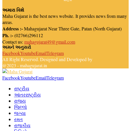
અમારા વિશે
Maha Gujarat is the best news website. It provides news from many
areas.
Address :-
Mahagujarat Near Three Gate, Patan (North Gujarat)
Ph. :-
(02766)296112
Contact us:
mahagujarat49@gmail.com
અમને અનુસરો
Facebook
Youtube
Email
Telegram
All Right Reserved. Designed and Developed by
Newsreach
@2023 - mahagujarat.in
Facebook
Youtube
Email
Telegram
રાષ્ટ્રીય
આંતરરાષ્ટ્રીય
રાજ્ય
જિલ્લો
જગ્યા
રમત
રાજકીય