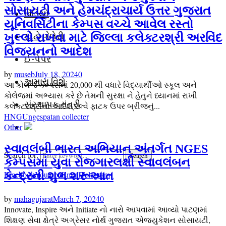
સોસાયટી અને હેમચંદ્રાચાર્ય ઉત્તર ગુજરાત
વિડિયો
યૂનિવર્સિટીના કેમ્પસ વચ્ચે આવેલ રસ્તો
ફોટો ગેલેરી
ખુલ્લો રાખવા માટે જિલ્લા કલેક્ટરશ્રી અરવિંદ
વિજયનનો આદેશ
ઈ-પેપર
by
museb
July 18, 2024
0
અમારા વિશે
આ કોલેજ કેમ્પસમાં 20,000 થી વધારે વિદ્યાર્થીઓ સ્કૂલ અને
કોલેજમાં અભ્યાસ કરે છે તેમની સુરક્ષા ને હેતુને ધ્યાનમાં રાખી
સંસ્થાપક તંત્રી
કલેક્ટરશ્રીનો આદેશ રેલ્વે ફાટક ઉપર બ્રીજનું...
HNGU
nges
patan collecter
Other
સ્વાવલંબી ભારત અભિયાન અંતર્ગત NGES
Search for:
Search
કેમ્પસમાં યુવા રોજગારલક્ષી સ્વાવલંબન
Facebook
Youtube
Email
Telegram
કેન્દ્રની શુભ શરૂઆત
by
mahagujarat
March 7, 2024
0
Innovate, Inspire અને Initiate નો નારો આપવામાં આવ્યો પાટણમાં
શિક્ષણ સેવા ક્ષેત્રે અગ્રેસર નોર્થ ગુજરાત એજ્યુકેશન સોસાયટી,