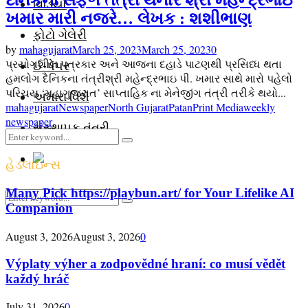
વિડિયો
ખમાર મારી નજરે… લેખક : શશીભાણ
ફોટો ગેલેરી
by
mahagujarat
March 25, 2023
March 25, 2023
0
પ્રયોગશીલ પત્રકાર અને આજના દહાડે પાટણથી પ્રસિધ્ધ થતા
ઈ-પેપર
હમલોગ દૈનિકના તંત્રીશ્રી મહેન્દ્રભાઇ પી. ખમાર સાથે મારો પહેલો
પરિચય ‘મહાગુજરાત’ સાપ્તાહિક ના મેનેજીંગ તંત્રી તરીકે થયો...
અમારા વિશે
mahagujarat
Newspaper
North Gujarat
Patan
Print Media
weekly
newspaper
સંસ્થાપક તંત્રી
Search
Search
for:
હેડલાઇન્સ
Many Pick https://playbun.art/ for Your Lifelike AI
Search
Search
Companion
for:
Facebook
Youtube
Email
Telegram
August 3, 2026
August 3, 2026
0
Výplaty výher a zodpovědné hraní: co musí vědět
každý hráč
July 31, 2026
0