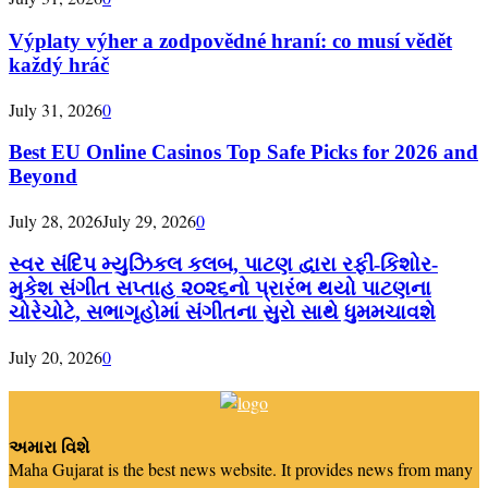
Výplaty výher a zodpovědné hraní: co musí vědět
každý hráč
July 31, 2026
0
Best EU Online Casinos Top Safe Picks for 2026 and
Beyond
July 28, 2026
July 29, 2026
0
સ્વર સંદિપ મ્યુઝિકલ કલબ, પાટણ દ્વારા રફી-કિશોર-
મુકેશ સંગીત સપ્તાહ ૨૦૨૬નો પ્રારંભ થયો પાટણના
ચોરેચોટે, સભાગૃહોમાં સંગીતના સુરો સાથે ધુમમચાવશે
July 20, 2026
0
અમારા વિશે
Maha Gujarat is the best news website. It provides news from many