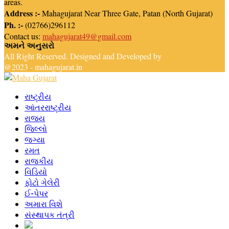
areas.
Address :-
Mahagujarat Near Three Gate, Patan (North Gujarat)
Ph. :-
(02766)296112
Contact us:
mahagujarat49@gmail.com
અમને અનુસરો
Facebook
Youtube
Email
Telegram
All Right Reserved. Designed and Developed by
Newsreach
@2023 - mahagujarat.in
Facebook
Youtube
Email
Telegram
રાષ્ટ્રીય
આંતરરાષ્ટ્રીય
રાજ્ય
જિલ્લો
જગ્યા
રમત
રાજકીય
વિડિયો
ફોટો ગેલેરી
ઈ-પેપર
અમારા વિશે
સંસ્થાપક તંત્રી