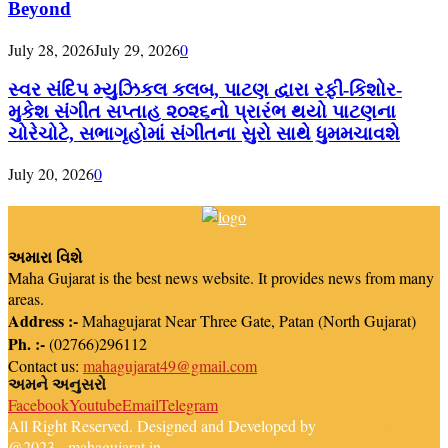
Beyond
July 28, 2026
July 29, 2026
0
સ્વર સંદિપ મ્યુઝિકલ કલબ, પાટણ દ્વારા રફી-કિશોર-
મુકેશ સંગીત સપ્તાહ ૨૦૨૬નો પ્રારંભ થયો પાટણના
ચોરેચોટે, સભાગૃહોમાં સંગીતના સુરો સાથે ધુમમચાવશે
July 20, 2026
0
અમારા વિશે
Maha Gujarat is the best news website. It provides news from many
areas.
Address :-
Mahagujarat Near Three Gate, Patan (North Gujarat)
Ph. :-
(02766)296112
Contact us:
mahagujarat49@gmail.com
અમને અનુસરો
Facebook
Youtube
Email
Telegram
All Right Reserved. Designed and Developed by
Newsreach
@2023 - mahagujarat.in