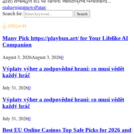
દ્વારા) રાજમહેલ રોડ પર ચાલતી ઓવરબ્રિજ બનાવવાની...
mahagujarat
news
Patan
Search for:
Search
હેડલાઇન્સ
Many Pick https://playbun.art/ for Your Lifelike AI
Companion
August 3, 2026
August 3, 2026
0
Výplaty výher a zodpovědné hraní: co musí vědět
každý hráč
July 31, 2026
0
Výplaty výher a zodpovědné hraní: co musí vědět
každý hráč
July 31, 2026
0
Best EU Online Casinos Top Safe Picks for 2026 and