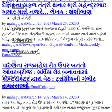
દૈનિકના સફળ તંત્રી થનાર શ્રી મહેન્દ્રભાઇ
વિડિયો
ખમાર મારી નજરે… લેખક : શશીભાણ
ફોટો ગેલેરી
by
mahagujarat
March 25, 2023
March 25, 2023
0
પ્રયોગશીલ પત્રકાર અને આજના દહાડે પાટણથી પ્રસિધ્ધ થતા
ઈ-પેપર
હમલોગ દૈનિકના તંત્રીશ્રી મહેન્દ્રભાઇ પી. ખમાર સાથે મારો પહેલો
પરિચય ‘મહાગુજરાત’ સાપ્તાહિક ના મેનેજીંગ તંત્રી તરીકે થયો...
અમારા વિશે
mahagujarat
Newspaper
North Gujarat
Patan
Print Media
weekly
newspaper
સંસ્થાપક તંત્રી
Patan
જિલ્લો
પાટણના રાજમહેલ રોડ ઉપર બનતો
ઓવરબ્રીજ : સર્વિસ રોડ બનાવવામાં
Search for:
Search
કોન્ટ્રાક્ટર દ્વારા વેઠ : ટ્રાફીકની ગંભીર
સમસ્યાઓ
Facebook
Youtube
Email
Telegram
by
mahagujarat
March 14, 2023
March 14, 2023
0
તંત્ર આ મહત્ત્વના રોડ ઉપર ધ્યાન આપશે….? પાટણના પ્રખ્યાત
ગાયનેક ડૉ. અતુલ અગ્રવાલની કલેકટર સમક્ષ રજૂઆત (હર્ષદ ખમાર