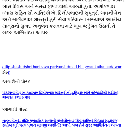
ખાસ દિવસ અને સમય ફાળવવામાં આવ્યો હતો. અશોકભાઇ
વ્યાસ સહિત સૌ યાત્રિકોએ, દિલીપભાઇની સુપુત્રી અવનીબેન
અને ભાર્ગવભાઇ શાસ્ત્રી હરી સેવા પરિવારના સભ્યોએ આખીયે
યાત્રાનો સુખદ અનુભવ કરાવવા માટે ખૂબ જહેમત ઉઠાવી તે
બદલ અભિનંદન આપેલ.
dilip shashtri
shri hari seva parivar
shrimad bhagwat katha haridwar
શેર
0
અગાઉની પોસ્ટ
પાટણના વિદ્વાન કથાકાર દિલીપભાઇ શાસ્ત્રીની હરિદ્વાર ખાતે યોજાયેલી શ્રીમદ્
ભાગવત કથા સંપન્ન
આગામી પોસ્ટ
નૂતન વિનય મંદિર પ્રાથમિક શાળાનો પ્રવેશોત્સવ જેમાં ચારિત્ર વિજય મહારાજ
સાહેબ શ્રી પરમ પૂજ્ય ગુરુજી આશીર્વાદ આપી બાળકોને સુંદર આશિર્વચન આપ્યા