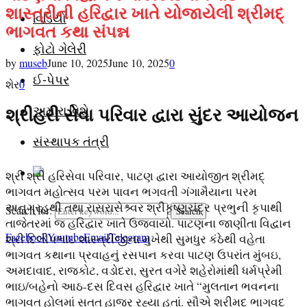
શાસ્ત્રીની હરિદ્વાર ખાતે યોજાયેલી શ્રીમદ્
વિડિયો
ભાગવત કથા સંપન્ન
ફોટો ગેલેરી
by
museb
June 10, 2025
June 10, 2025
0
ઈ-પેપર
શેર
0
અમારા વિશે
શ્રીહરી સેવા પરિવાર દ્વારા સુંદર આયોજન
સંસ્થાપક તંત્રી
શ્રી શ્રી હરિસેવા પરિવાર, પાટણ દ્વારા આયોજીત શ્રીમદ્
ભાગવત મહોત્સવ પરમ પાવન ભગવતી ગંગામૈયાના પરમ
અનુગ્રહથી તથા રાસરાસેશ્ર્વર શ્રીકૃષ્ણચંદ્ર પ્રભુની કૃપાથી
Search for:
Search
તાજેતરમાં જ હરિદ્વાર ખાતે ઉજવાયો. પાટણના જાણીતા વિદ્વાન
Facebook
Youtube
Email
Telegram
શ્રી દિલીપભાઇ શાસ્ત્રીજીના મુખેથી સુમધુર કંઠેથી વહેતા
ભાગવત કથાના પ્રવાહનું રસપાન કરવા પાટણ ઉપરાંત મુંબઇ,
અમદાવાદ, રાજકોટ, વડોદરા, સુરત વગેરે શહેરોમાંથી ધર્મપ્રેમી
ભાઇ/બહેનો આઠ-દસ દિવસ હરિદ્વાર ખાતે “મુલતાન ભવનના
ભાગવત હોલમાં સતત હાજર રહ્યા હતાં. સૌએ શ્રીમદ્ ભાગવદ્