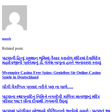
museb
Related posts
પાટણની હિન્દુ સ્મશાન ભૂમિમાં તૈયાર કરાયેલ મંદિરમાં દેવાધિદેવ
મહાદેવજીની પ્રતિમાનું ડૉ. લંકેશ બાપુના હસ્તે અનાવરણ કરાયું
Myempire Casino Free Spins: Genießen Sie Online-Casino
Spiele in Deutschland
ચીકી વૈકલ્પિક પ્રસાદ તરીકે પણ ના ચાલે…..
પાટણના સ્થાપનાદિન નિમિત્તે નગરદેવી કાલિકા માતાજીનું મંદિર
પરિસર ૧૨૮૧ ઘીના દીવાથી ઝગમગી ઉઠ્યું
પાટણમાં પહેલીવાર યોજાયો કીર્તિદાનનો અનોખો ડાયરો : પાટણનું આ