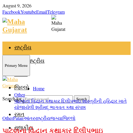
August 9, 2026
Facebook
Youtube
Email
Telegram
રાષ્ટ્રીય
આંતરરાષ્ટ્રીય
Primary Menu
રાજ્ય
જિલ્લો
Home
Other
Search for:
Search
જગ્યા
પાટણના વિદ્વાન કથાકાર દિલીપભાઇ શાસ્ત્રીની હરિદ્વાર ખાતે
યોજાયેલી શ્રીમદ્ ભાગવત કથા સંપન્ન
રમત
Other
Patan
આંતરરાષ્ટ્રીય
જગ્યા
જિલ્લો
રાજકીય
પાટણના વિદ્વાન કથાકાર દિલીપભાઇ