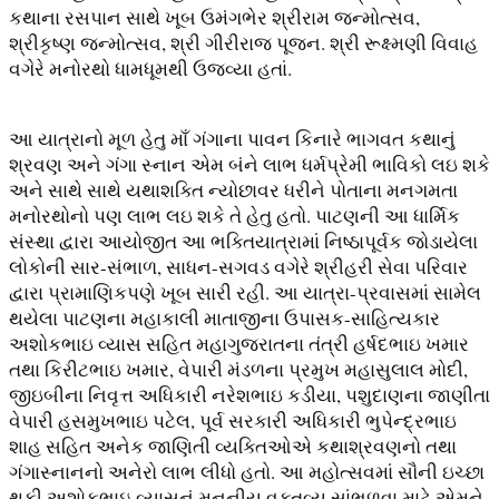
કથાના રસપાન સાથે ખૂબ ઉમંગભેર શ્રીરામ જન્મોત્સવ,
શ્રીકૃષ્ણ જન્મોત્સવ, શ્રી ગીરીરાજ પૂજન. શ્રી રૂક્ષ્મણી વિવાહ
વગેરે મનોરથો ધામધૂમથી ઉજવ્યા હતાં.
આ યાત્રાનો મૂળ હેતુ માઁ ગંગાના પાવન કિનારે ભાગવત કથાનું
શ્રવણ અને ગંગા સ્નાન એમ બંને લાભ ધર્મપ્રેમી ભાવિકો લઇ શકે
અને સાથે સાથે યથાશક્તિ ન્યોછાવર ધરીને પોતાના મનગમતા
મનોરથોનો પણ લાભ લઇ શકે તે હેતુ હતો. પાટણની આ ધાર્મિક
સંસ્થા દ્વારા આયોજીત આ ભક્તિયાત્રામાં નિષ્ઠાપૂર્વક જોડાયેલા
લોકોની સાર-સંભાળ, સાધન-સગવડ વગેરે શ્રીહરી સેવા પરિવાર
દ્વારા પ્રામાણિકપણે ખૂબ સારી રહી. આ યાત્રા-પ્રવાસમાં સામેલ
થયેલા પાટણના મહાકાલી માતાજીના ઉપાસક-સાહિત્યકાર
અશોકભાઇ વ્યાસ સહિત મહાગુજરાતના તંત્રી હર્ષદભાઇ ખમાર
તથા કિરીટભાઇ ખમાર, વેપારી મંડળના પ્રમુખ મહાસુલાલ મોદી,
જીઇબીના નિવૃત્ત અધિકારી નરેશભાઇ કડીયા, પશુદાણના જાણીતા
વેપારી હસમુખભાઇ પટેલ, પૂર્વ સરકારી અધિકારી ભુપેન્દ્રભાઇ
શાહ સહિત અનેક જાણિતી વ્યક્તિઓએ કથાશ્રવણનો તથા
ગંગાસ્નાનનો અનેરો લાભ લીધો હતો. આ મહોત્સવમાં સૌની ઇચ્છા
થકી અશોકભાઇ વ્યાસનું મનનીય વક્તવ્ય સાંભળવા માટે એમને