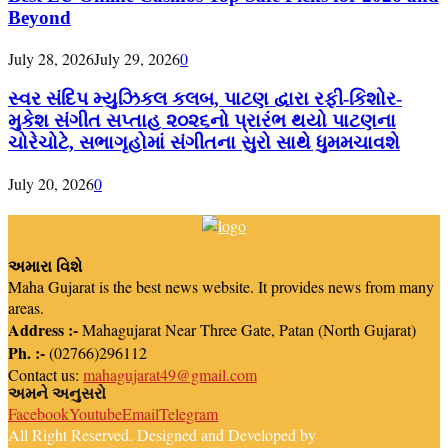
Beyond
July 28, 2026
July 29, 2026
0
સ્વર સંદિપ મ્યુઝિકલ કલબ, પાટણ દ્વારા રફી-કિશોર-
મુકેશ સંગીત સપ્તાહ ૨૦૨૬નો પ્રારંભ થયો પાટણના
ચોરેચોટે, સભાગૃહોમાં સંગીતના સુરો સાથે ધુમમચાવશે
July 20, 2026
0
અમારા વિશે
Maha Gujarat is the best news website. It provides news from many
areas.
Address :-
Mahagujarat Near Three Gate, Patan (North Gujarat)
Ph. :-
(02766)296112
Contact us:
mahagujarat49@gmail.com
અમને અનુસરો
Facebook
Youtube
Email
Telegram
All Right Reserved. Designed and Developed by
Newsreach