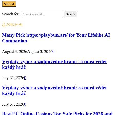
Search for:
Search
હેડલાઇન્સ
Many Pick https://playbun.art/ for Your Lifelike AI
Companion
August 3, 2026
August 3, 2026
0
Výplaty výher a zodpovědné hraní: co musí vědět
každý hráč
July 31, 2026
0
Výplaty výher a zodpovědné hraní: co musí vědět
každý hráč
July 31, 2026
0
Best EU Online Casinos Top Safe Picks for 2026 and