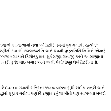
થળોએ, શાળાઓમાં તથા ઓડિટોરિયમમાં ધૂમ મચાવી રહ્યો છે.
દ રફીની ૧૦૦મી જન્મજયંતિ અને ૪૫મી પુણ્યતિથિ નિમિત્તે એમણે
દિગ્ગજ કલાકારો કિશોરકુમાર, મુકેશજી, લતાજી અને આશાજીના
ત્રી હર્ષદભાઇ ખમાર અને અમી પેથોલોજી લેબેરોેટરીના ડૉ.
ે ૯-૦૦ વાગ્યાથી રાત્રિના ૧૧-૦૦ વાગ્યા સુધી સંદીપ ખત્રી અને
હાથે મૂકાઇ ગયેલા પણ ચિરંજીવ રહેલા ગીતો પણ સાંભળવા મળશે.