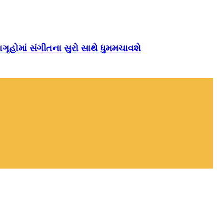
ગૃહોમાં સંગીતના સુરો સાથે ધુમમચાવશે