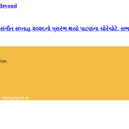
 Beyond
 સંગીત સપ્તાહ ૨૦૨૬નો પ્રારંભ થયો પાટણના ચોરેચોટે, સભા
reas.
 mahagujarat.in