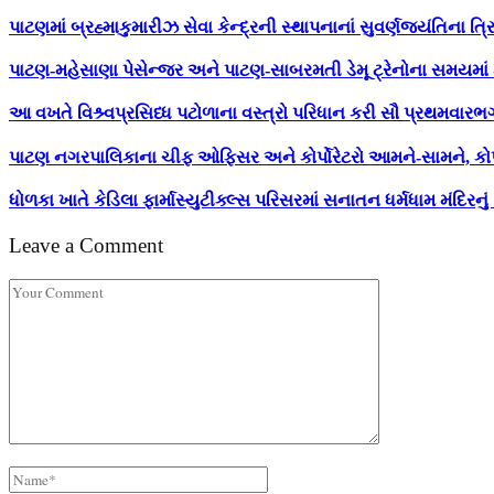
પાટણમાં બ્રહ્માકુમારીઝ સેવા કેન્દ્રની સ્થાપનાનાં સુવર્ણજયંતિન
પાટણ-મહેસાણા પેસેન્જર અને પાટણ-સાબરમતી ડેમૂ ટ્રેનોના સમયમાં 
આ વખતે વિશ્ર્વપ્રસિધ્ધ પટોળાના વસ્ત્રો પરિધાન કરી સૌ પ્રથમ
પાટણ નગરપાલિકાના ચીફ ઓફિસર અને કોર્પોરેટરો આમને-સામને, કોર
ધોળકા ખાતે કેડિલા ફાર્માસ્યુટીક્લ્સ પરિસરમાં સનાતન ધર્મધામ મંદિરનું
Leave a Comment