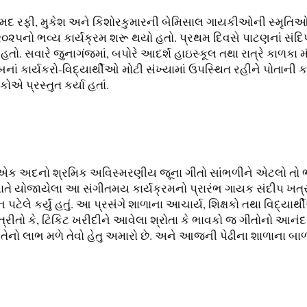
મ્મદ રફી, મુકેશ અને કિશોરકુમારની બેમિસાલ ગાયકીઓની સ્મૃતિઓ
હ-૨૦૨૫નો ભવ્ય કાર્યક્રમ શરૂ થયો હતો. પ્રથમ દિવસે પાટણનાં 
હતો. સવારે જુનાગંજમાં, બપોરે આદર્શ હાઇસ્કૂલ તથા રાત્રે કાળકા મ
ં કાર્યકરો-વિદ્યાર્થીઓ મોટી સંખ્યામાં ઉપસ્થિત રહીને પોતાની ક
 પ્રસ્તુત કર્યા હતાં.
ો એક અદનો શ્રમિક અવિસ્મરણીય જૂના ગીતો સાંભળીને એટલો તો ભ
ખાતે યોજાયેલા આ સંગીતમય કાર્યક્રમનો પ્રારંભ ગાયક સંદીપ 
ેન પટેલે કર્યું હતું. આ પ્રસંગે શાળાના આચાર્ય, શિક્ષકો તથા વિ
ત્રીતો કે, ટિકિટ ખરીદીને આવેલા શ્રોતા કે ભાવકો જ ગીતોનો આનંદ 
તેનો લાભ મળે તેવો હેતુ અમારો છે. અને આજની પેઢીના શાળાના બ