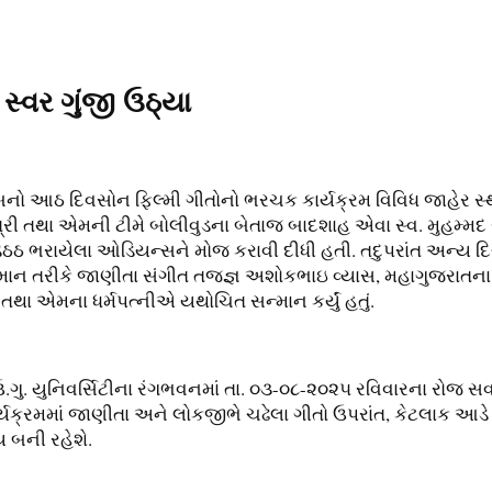
્વર ગુંજી ઉઠ્યા
બનો આઠ દિવસોન ફિલ્મી ગીતોનો ભરચક કાર્યક્રમ વિવિધ જાહેર સ્
ખત્રી તથા એમની ટીમે બોલીવુડના બેતાજ બાદશાહ એવા સ્વ. મુહમ્મ
ડેઠઠ ભરાયેલા ઓડિયન્સને મોજ કરાવી દીધી હતી. તદુપરાંત અન્ય 
માન તરીકે જાણીતા સંગીત તજજ્ઞ અશોકભાઇ વ્યાસ, મહાગુજરાતના તં
તથા એમના ધર્મપત્નીએ યથોચિત સન્માન કર્યું હતું.
ગુ. યુનિવર્સિટીના રંગભવનમાં તા. ૦૩-૦૮-૨૦૨૫ રવિવારના રોજ સવાર
ક્રમમાં જાણીતા અને લોકજીભે ચઢેલા ગીતો ઉપરાંત, કેટલાક આડે 
 બની રહેશે.