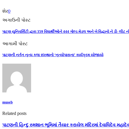
શેર
0
અગાઉની પોસ્ટ
પાટણ યુનિવર્સિટી દ્વારા 359 વિધાર્થીઓને 444 ગોલ્ડ મેડલ અને બે વિદ્વાનો ને ડી- લી
આગામી પોસ્ટ
પાટણની નર્તન નૃત્ય કલા સંસ્થાનો ‘નૃત્યોપાસના’ કાર્યક્રમ યોજાયો
museb
Related posts
પાટણની હિન્દુ સ્મશાન ભૂમિમાં તૈયાર કરાયેલ મંદિરમાં દેવાધિદેવ મહાદે