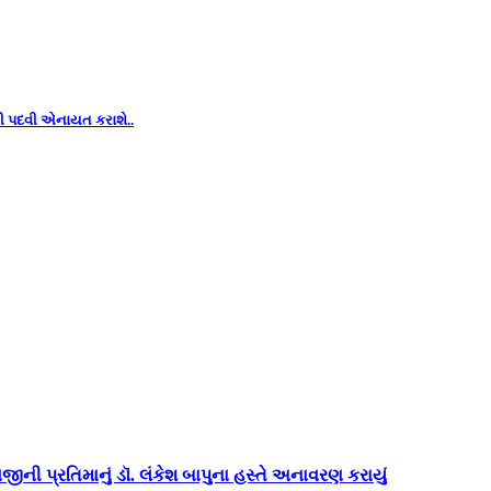
ટ ની પદવી એનાયત કરાશે..
વજીની પ્રતિમાનું ડૉ. લંકેશ બાપુના હસ્તે અનાવરણ કરાયું