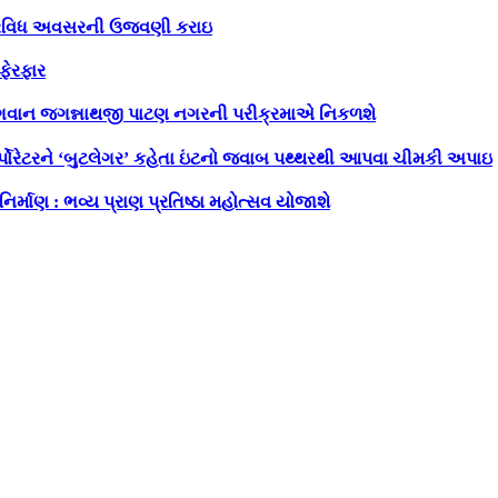
ા ત્રિવિધ અવસરની ઉજવણી કરાઇ
ફેરફાર
વારભગવાન જગન્નાથજી પાટણ નગરની પરીક્રમાએ નિકળશે
્પોરેટરને ‘બુટલેગર’ કહેતા ઇંટનો જવાબ પથ્થરથી આપવા ચીમકી અપાઇ
 નિર્માણ : ભવ્ય પ્રાણ પ્રતિષ્ઠા મહોત્સવ યોજાશે