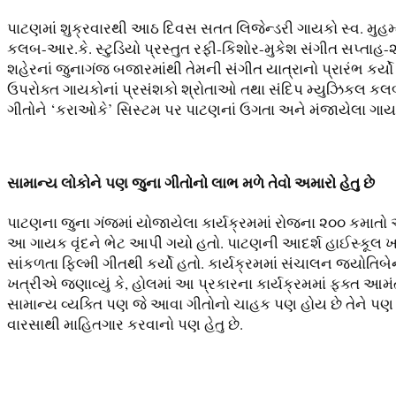
પાટણમાં શુક્રવારથી આઠ દિવસ સતત લિજેન્ડરી ગાયકો સ્વ. મુહ
કલબ-આર.કે. સ્ટુડિયો પ્રસ્તુત રફી-કિશોર-મુકેશ સંગીત સપ્તા
શહેરનાં જુનાગંજ બજારમાંથી તેમની સંગીત યાત્રાનો પ્રારંભ કર્યો 
ઉપરોક્ત ગાયકોનાં પ્રસંશકો શ્રોતાઓ તથા સંદિપ મ્યુઝિકલ કલબના
ગીતોને ‘કરાઓકે’ સિસ્ટમ પર પાટણનાં ઉગતા અને મંજાયેલા ગાયકોએ
સામાન્ય લોકોને પણ જુના ગીતોનો લાભ મળે તેવો અમારો હેતુ છે
પાટણના જુના ગંજમાં યોજાયેલા કાર્યક્રમમાં રોજના ૨૦૦ કમાત
આ ગાયક વૃંદને ભેટ આપી ગયો હતો. પાટણની આદર્શ હાઈસ્કૂલ 
સાંકળતા ફિલ્મી ગીતથી કર્યો હતો. કાર્યક્રમમાં સંચાલન જ્યોતિબ
ખત્રીએ જણાવ્યું કે, હોલમાં આ પ્રકારના કાર્યક્રમમાં ફક્ત આમં
સામાન્ય વ્યક્તિ પણ જે આવા ગીતોનો ચાહક પણ હોય છે તેને પણ 
વારસાથી માહિતગાર કરવાનો પણ હેતુ છે.