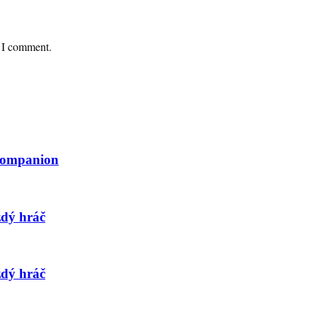
e I comment.
 Companion
ždý hráč
ždý hráč