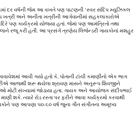
માં દર વર્ષની જેમ આ વખતે પણ પાટણની ‘સ્વર સંદિપ મ્યુઝિકલ
સંદિપ ખત્રી અને અનીતા ખત્રીની આગેવાનીમાં સહકલાકારોએ
ંદિરે પણ કાર્યક્રમો યોજ્યા હતાં. જેમાં પણ આમંત્રિતો તથા
લાને રજૂ કરી હતી. આ પ્રસંગે ત્રણેય લિજેન્ડરી ગાયકોનાં મશહુર
ાવાવેશમાં આવી ગયો હતો કે, પોતાની ટાંચી કમાણીનો એક ભાગ
ખત્રીએ આજથી શરૂ થયેલા શ્રાવણ માસને અનુરૂપ શિવજીને
દ્યાર્થીઓ મોટી સંખ્યામાં જોડાયા હતા. ગાયક અને આયોજક સંદીપભાઈ
માણી શકે. ત્યારે રોડ રસ્તા પર ફરીને આવા કાર્યક્રમો કરવાથી
ાળકોને પણ આપણા ૫૦-૬૦ વર્ષ જુના ગીત સંગીતના અમૂલ્ય