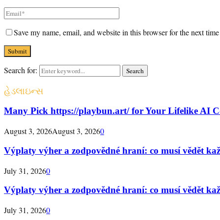
Save my name, email, and website in this browser for the next tim
Search for:
Search
હેડલાઇન્સ
Many Pick https://playbun.art/ for Your Lifelike AI
August 3, 2026
August 3, 2026
0
Výplaty výher a zodpovědné hraní: co musí vědět ka
July 31, 2026
0
Výplaty výher a zodpovědné hraní: co musí vědět ka
July 31, 2026
0