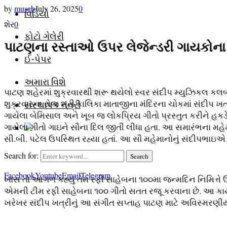
by
museb
July 26, 2025
0
વિડિયો
શેર
0
ફોટો ગેલેરી
પાટણના રસ્તાઓ ઉપર લેજેન્ડરી ગાયકોના સ
ઈ-પેપર
અમારા વિશે
પાટણ શહેરમાં શુક્રવારથી શરૂ થયેલો સ્વર સંદીપ મ્યુઝિકલ કલ
શુક્રવારના રોજ શ્રી કાલિકા માતાજીના મંદિરના ચોકમાં સંદીપ 
સંસ્થાપક તંત્રી
ગાયેલા બેમિસાલ અને ખૂબ જ લોકપ્રિય ગીતો પ્રસ્તુત કરીને હક
ગાયેલા ગીતો ગાઇને સૌના દિલ જીતી લીધા હતા. આ સમારંભના મહે
સી.બી. પટેલ ઉપસ્થિત રહ્યા હતાં. આ સૌ મહેમાનોનું સંદીપભાઇએ 
Search for:
Search
Facebook
Youtube
Email
Telegram
ખાસ તો આગળ કહ્યું તેમ રફી સાહેબના ૧૦૦મા જન્મદિન નિમિત્તે ઉ.
એમની ટીમ રફી સાહેબના ૧૦૦ ગીતો સતત રજૂ કરવાના છે. આ કાર્ય
ખરેખર સંદીપ ખત્રીનું આ સંગીત સપ્તાહ પાટણ માટે અવિસ્મરણીય