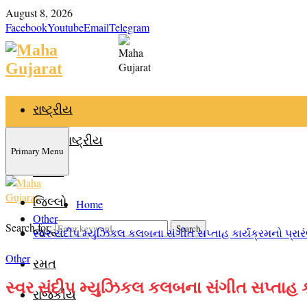
August 8, 2026
Facebook
Youtube
Email
Telegram
રાષ્ટ્રીય
આંતરરાષ્ટ્રીય
Primary Menu
રાજ્ય
જિલ્લો
Home
Other
Search for:
Search
જગ્યા
સ્વર સંદીપ મ્યુઝિકલ કલબના સંગીત સપ્તાહ કાર્યક્રમનો પ્રાર
Other
રમત
સ્વર સંદીપ મ્યુઝિકલ કલબના સંગીત સપ્તાહ કા
રાજકીય