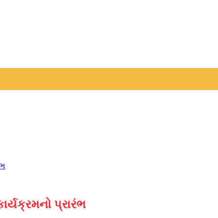
ંભ
ર્યક્રમનો પ્રારંભ