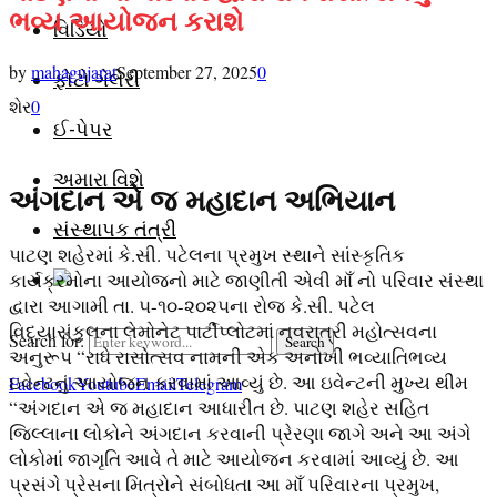
ભવ્ય આયોજન કરાશે
વિડિયો
by
mahagujarat
September 27, 2025
0
ફોટો ગેલેરી
શેર
0
ઈ-પેપર
અમારા વિશે
અંગદાન એ જ મહાદાન અભિયાન
સંસ્થાપક તંત્રી
પાટણ શહેરમાં કે.સી. પટેલના પ્રમુખ સ્થાને સાંસ્કૃતિક
કાર્યક્રમોના આયોજનો માટે જાણીતી એવી માઁ નો પરિવાર સંસ્થા
દ્વારા આગામી તા. ૫-૧૦-૨૦૨૫ના રોજ કે.સી. પટેલ
વિદ્યાસંકુલના લેમોનેટ પાર્ટીપ્લોટમાં નવરાત્રી મહોત્સવના
Search for:
Search
અનુરૂપ “રાધે રાસોત્સવ નામની એક અનોખી ભવ્યાતિભવ્ય
ઇવેન્ટનું આયોજન કરવામાં આવ્યું છે. આ ઇવેન્ટની મુખ્ય થીમ
Facebook
Youtube
Email
Telegram
“અંગદાન એ જ મહાદાન આધારીત છે. પાટણ શહેર સહિત
જિલ્લાના લોકોને અંગદાન કરવાની પ્રેરણા જાગે અને આ અંગે
લોકોમાં જાગૃતિ આવે તે માટે આયોજન કરવામાં આવ્યું છે. આ
પ્રસંગે પ્રેસના મિત્રોને સંબોધતા આ માઁ પરિવારના પ્રમુખ,