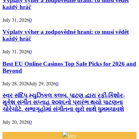
Výplaty výher a zodpovědné hraní: co musí vědět
každý hráč
July 31, 2026
0
Výplaty výher a zodpovědné hraní: co musí vědět
každý hráč
July 31, 2026
0
Best EU Online Casinos Top Safe Picks for 2026 and
Beyond
July 28, 2026
July 29, 2026
0
સ્વર સંદિપ મ્યુઝિકલ કલબ, પાટણ દ્વારા રફી-કિશોર-
મુકેશ સંગીત સપ્તાહ ૨૦૨૬નો પ્રારંભ થયો પાટણના
ચોરેચોટે, સભાગૃહોમાં સંગીતના સુરો સાથે ધુમમચાવશે
July 20, 2026
0