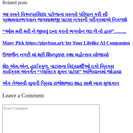
Related posts
આ વખતે વિશ્ર્વપ્રસિધ્ધ પટોળાના વસ્ત્રો પરિધાન કરી સૌ
પ્રથમવારભગવાન જગન્નાથજી પાટણ નગરની પરીક્રમાએ નિકળશે
“ઓમ મરી મરી ને જીવવું ઇના કરતો ભગવોન લઇ લે તો હારું”……..
Many Pick https://playbun.art/ for Your Lifelike AI Companion
ઉજ્જૈન નગરી માં શ્રી શિવપુરાણ કથા મહોત્સવ યોજાયો
શેઠ એમ.એન. હાઈસ્કૂલ, પાટણના વિદ્યાર્થીઓ ઇકો બ્રિક્સ
કાર્યક્રમ અંતર્ગત “પ્લાસ્ટિક મુક્ત પાટણ” અભિયાનમાં જોડાયા
એક તેજસ્વી યુવતી પ્રિયા રાજેશભાઇ શાહ સાથે ખાસ મુલાકાત
Leave a Comment