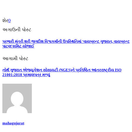
શેર
0
અગાઉની પોસ્ટ
પ્રભારી મંત્રી શ્રી જગદીશ વિશ્વકર્માની ઉપસ્થિતિમાં ‘વાયબ્રન્ટ ગુજરાત, વાયબ્રન્ટ
પાટણ’સમિટ યોજાઈ
આગામી પોસ્ટ
નોર્થ ગુજરાત એજ્યુકેશન સોસાયટી (NGES)ને પ્રતિષ્ઠિત આંતરરાષ્ટ્રીય ISO
21001:2018 પ્રમાણપત્ર મળ્યું
mahagujarat