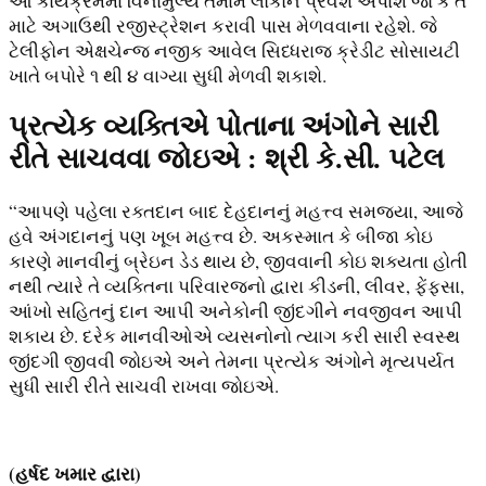
આ કાર્યક્રમમાં વિનામુલ્યે તમામ લોકોને પ્રવેશ અપાશે જો કે તે
માટે અગાઉથી રજીસ્ટ્રેશન કરાવી પાસ મેળવવાના રહેશે. જે
ટેલીફોન એક્ષચેન્જ નજીક આવેલ સિધ્ધરાજ ક્રેડીટ સોસાયટી
ખાતે બપોરે ૧ થી ૪ વાગ્યા સુધી મેળવી શકાશે.
પ્રત્યેક વ્યક્તિએ પોતાના અંગોને સારી
રીતે સાચવવા જોઇએ : શ્રી કે.સી. પટેલ
“આપણે પહેલા રક્તદાન બાદ દેહદાનનું મહત્ત્વ સમજ્યા, આજે
હવે અંગદાનનું પણ ખૂબ મહત્ત્વ છે. અકસ્માત કે બીજા કોઇ
કારણે માનવીનું બ્રેઇન ડેડ થાય છે, જીવવાની કોઇ શક્યતા હોતી
નથી ત્યારે તે વ્યક્તિના પરિવારજનો દ્વારા કીડની, લીવર, ફેંફસા,
આંખો સહિતનું દાન આપી અનેકોની જીંદગીને નવજીવન આપી
શકાય છે. દરેક માનવીઓએ વ્યસનોનો ત્યાગ કરી સારી સ્વસ્થ
જીંદગી જીવવી જોઇએ અને તેમના પ્રત્યેક અંગોને મૃત્યપર્યત
સુધી સારી રીતે સાચવી રાખવા જોઇએ.
(હર્ષદ ખમાર દ્વારા)