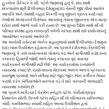
હુડકોના ડીરેક્ટર કે.સી. પટેલે જણાવ્યું હતું કે, સંઘ સાથે
સંકળાયેલ શ્રી દિલીપભાઇ દેશમુખદાદા તેમની જીંદગીમાં આવેલ
આપત્તિ અને તેમાંથી બહાર નિકળી નવુ જીવન પ્રાપ્ત કર્યા બાદ
તેઓએ અંગદાનને ઉત્તેજન આપવાનું તેમના જીવનના એક માત્ર
ધ્યેય સાથે આજે કાર્ય કરી રહ્યા છે. આ મુખ્ય ઉદ્દેશ સાથે માઁ નો
પરિવાર સંસ્થા દ્વારા નવરાત્રી પર્વની પરંપરા સાથે રાધે રાસોત્સવનું
આયોજન કરવામાં આવેલ છે.
આ અનોખી ઇવેન્ટમાં અનેક મહાનુભાવો સાથે દિલીપભાઇ દેશમુખ
દાદા ખાસ ઉપસ્થિત રહેવાના છે. આ પ્રસંગે દર્શકભાઇ ત્રિવેદીએ
જણાવ્યું કે, રાધે રાસોત્સવમાં પોતાના કંઠ અને સંગીતથી વડોદરાના
કલાકાર હિમાલી જોષી અને તેમનું કલાકાર વૃંદ સમગ્ર
કાર્યક્રમને સંગીતથી મઢી લેશે. આ કાર્યક્રમોમાં ઇનામોની
વ્યવસ્થા રખાઇ છે. રાસોત્સવના મેદાનમાં અલગ અલગ પ્રકારના
વયજુથ પ્રમાણે અને ખેલૈયા માટે જુદા જુદા ઝોન વર્ગીકત તૈયાર
કરાશે. દરેક ખેલૈયાઓને સરળતા પડે તે માટે ગરબાની અલાયદી
વ્યવસ્થા કરાયેલ છે.
આ પ્રસંગે માર્કેટયાર્ડ ચેરમેન સ્નેહલ પટેલ, કોરીયોગ્રાફર
નિશાબેન સોની, ઉત્કર્ષ પટેલ સહિત માઁ નો પરિવારના યતિનભાઇ
ગાંધી, કમલેશભાઇ સ્વામી સહિત અન્ય ઉપસ્થિત હતાં.