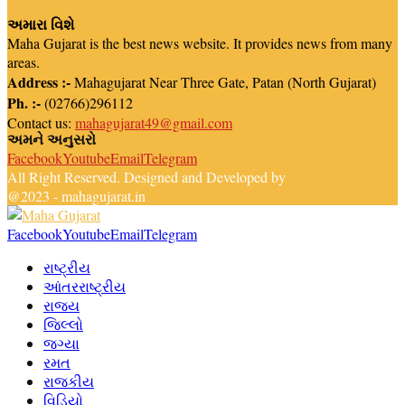
અમારા વિશે
Maha Gujarat is the best news website. It provides news from many
areas.
Address :-
Mahagujarat Near Three Gate, Patan (North Gujarat)
Ph. :-
(02766)296112
Contact us:
mahagujarat49@gmail.com
અમને અનુસરો
Facebook
Youtube
Email
Telegram
All Right Reserved. Designed and Developed by
Newsreach
@2023 - mahagujarat.in
Facebook
Youtube
Email
Telegram
રાષ્ટ્રીય
આંતરરાષ્ટ્રીય
રાજ્ય
જિલ્લો
જગ્યા
રમત
રાજકીય
વિડિયો