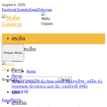
August 6, 2026
Facebook
Youtube
Email
Telegram
રાષ્ટ્રીય
આંતરરાષ્ટ્રીય
Primary Menu
રાજ્ય
જિલ્લો
Home
જિલ્લો
Search for:
Search
જગ્યા
પાટણના રાજમહેલ રોડ ઉપર બનતો ઓવરબ્રીજ : સર્વિસ રોડ
બનાવવામાં કોન્ટ્રાક્ટર દ્વારા વેઠ : ટ્રાફીકની ગંભીર
સમસ્યાઓ
રમત
Patan
જિલ્લો
રાજકીય