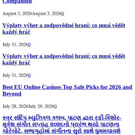
Companion
August 3, 2026
August 3, 2026
0
Výplaty výher a zodpovědné hraní: co musí vědět
každý hráč
July 31, 2026
0
Výplaty výher a zodpovědné hraní: co musí vědět
každý hráč
July 31, 2026
0
Best EU Online Casinos Top Safe Picks for 2026 and
Beyond
July 28, 2026
July 29, 2026
0
સ્વર સંદિપ મ્યુઝિકલ કલબ, પાટણ દ્વારા રફી-કિશોર-
મુકેશ સંગીત સપ્તાહ ૨૦૨૬નો પ્રારંભ થયો પાટણના
ચોરેચોટે, સભાગૃહોમાં સંગીતના સુરો સાથે ધુમમચાવશે