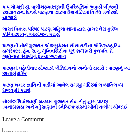
પ.પૂ.ગો.શ્રી ડૉ. વાગીશકુમારજીની ઉપસ્થિતિમાં અષાઢી બીજની
રથયાત્રાના દિવસે પાટણના દ્વારકાધિશ મંદિરમાં વિવિધ મનોરથો
યોજાશે
ભારત વિકાસ પરિષદ પાટણ મહિલા શાખા દ્વારા ફાયર લેસ કુકિંગ
કોમ્પિટિશનનું આયોજન કરાયું
પાટણની નોર્થ ગુજરાત એજ્યુકેશન સોસાયટીના એક્ઝિક્યુટિવ
ડાયરેક્ટર, હેમ. ઉ.ગુ. યુનિવર્સિટીના પૂર્વ કાર્યકારી કુલપતિ ડૉ.
જીતેન્દ્ર પંચોલીનું દુ:ખદ અવસાન
પાટણમાં પહેલીવાર યોજાયો કીર્તિદાનનો અનોખો ડાયરો : પાટણનું આ
અનોખું મંદિર
પાટણ ખમાર જ્ઞાતિની વાડીમાં આવેલ રામજી મંદિરમાં ભવ્યાતિભવ્ય
ઉજવણી કરાશે
યોગાંજલિ કેળવણી મંડળમાં ગુજરાત સેવા સેતુ દ્વારા પાટણ
,બનાસકાંઠા અને મહેસાણાની સ્વૈચ્છિક સંસ્થાઓની તાલીમ યોજાઈ
Leave a Comment