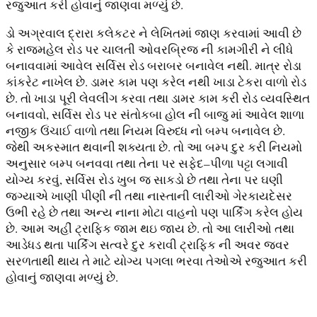
રજુઆત કરી હોવાનું જાણવા મળ્યું છે.
ડો અગ્રવાલ દ્રારા કલેકટર ને લેખિતમાં જાણ કરવામાં આવી છે
કે રાજમહેલ રોડ પર ચાલતી ઓવરબ્રિજ ની કામગીરી ને લીધે
બનાવવામાં આવેલ સર્વિસ રોડ બરાબર બનાવેલ નથી. માત્ર રોડા
કાંકરેટ નાખેલ છે. ડામર કામ પણ કરેલ નથી ખાડા ટેકરા વાળો રોડ
છે. તો ખાડા પૂરી લેવલીંગ કરવા તથા ડામર કામ કરી રોડ વ્યવસ્થિત
બનાવવો, સર્વિસ રોડ પર સંતોકબા હોલ ની બાજુ માં આવેલ શાળા
નજીક ઉંચાઈ વાળો તથા નિયમ વિરુધ્ધ નો બમ્પ બનાવેલ છે.
જેથી અકસ્માત થવાની શક્યતા છે. તો આ બમ્પ દુર કરી નિયમો
અનુસાર બમ્પ બનવવા તથા તેના પર સફેદ–પીળા પટ્ટા લગાવી
યોગ્ય કરવું, સર્વિસ રોડ ખુબ જ સાકડો છે તથા તેના પર ઘણી
જગ્યાએ ખાણી પીણી ની તથા નાસ્તાની લારીઓ ગેરકાયદેસર
ઉભી રહે છે તથા અન્ય નાના મોટા વાહનો પણ પાર્કિંગ કરેલ હોય
છે. આમ અહીં ટ્રાફિક જામ થઇ જાય છે. તો આ લારીઓ તથા
આડેધડ થતા પાર્કિંગ સત્વરે દુર કરાવી ટ્રાફિક ની અવર જવર
સરળતાથી થાય તે માટે યોગ્ય પગલા ભરવા તેઓએ રજુઆત કરી
હોવાનું જાણવા મળ્યું છે.