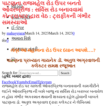
પાટણના રાજમહેલ રોડ ઉપર બનતો
વિડિયો
ઓવરબ્રીજ : સર્વિસ રોડ બનાવવામાં
કોન્ટ્રાક્ટર દ્વારા વેઠ : ટ્રાફીકની ગંભીર
ફોટો ગેલેરી
સમસ્યાઓ
ઈ-પેપર
by
mahagujarat
March 14, 2023
March 14, 2023
0
અમારા વિશે
શેર
0
સંસ્થાપક તંત્રી
તંત્ર આ મહત્ત્વના રોડ ઉપર ધ્યાન આપશે
….?
પાટણના પ્રખ્યાત ગાયનેક ડૉ. અતુલ અગ્રવાલની
કલેકટર સમક્ષ રજૂઆત
Search for:
Search
(હર્ષદ ખમાર દ્વારા)
Facebook
Youtube
Email
Telegram
રાજમહેલ રોડ પર ચાલતી ઓવરબ્રિજ બનાવવાની કામગીરીને
લઈને ઓવરબ્રિજ ની બન્ને બાજુ ના સર્વિસ રોડ બરાબર બનાવેલ
ન હોય ગંભીર અકસ્માત થવાની શક્યતા રહેલ હોવાની બાબતે
પાટણના ડો. અતુલ અગ્રવાલ દ્રારા કલેકટર ને લેખિતમાં