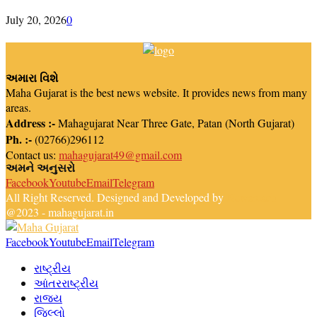
July 20, 2026
0
અમારા વિશે
Maha Gujarat is the best news website. It provides news from many
areas.
Address :-
Mahagujarat Near Three Gate, Patan (North Gujarat)
Ph. :-
(02766)296112
Contact us:
mahagujarat49@gmail.com
અમને અનુસરો
Facebook
Youtube
Email
Telegram
All Right Reserved. Designed and Developed by
Newsreach
@2023 - mahagujarat.in
Facebook
Youtube
Email
Telegram
રાષ્ટ્રીય
આંતરરાષ્ટ્રીય
રાજ્ય
જિલ્લો