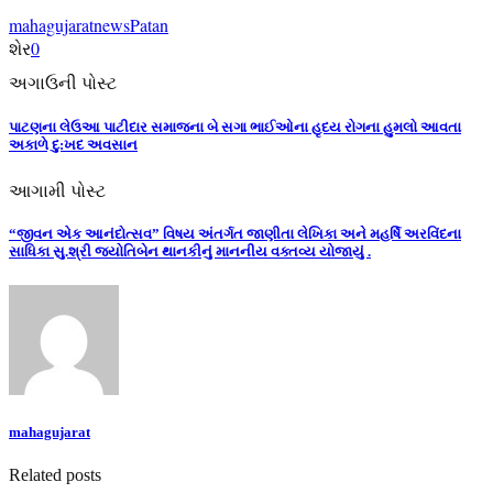
mahagujarat
news
Patan
શેર
0
અગાઉની પોસ્ટ
પાટણના લેઉઆ પાટીદાર સમાજના બે સગા ભાઈઓના હૃદય રોગના હુમલો આવતા
અકાળે દુ:ખદ અવસાન
આગામી પોસ્ટ
“જીવન એક આનંદોત્સવ” વિષય અંતર્ગત જાણીતા લેખિકા અને મહર્ષિ અરવિંદના
સાધિકા સુ.શ્રી જ્યોતિબેન થાનકીનું માનનીય વક્તવ્ય યોજાયું .
mahagujarat
Related posts