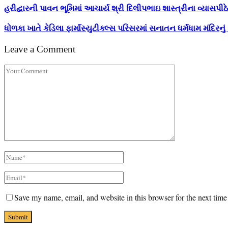
હરીદ્વારની પાવન ભૂમિમાં આચાર્ય શ્રી દિલીપભાઇ શાસ્ત્રીના વ્યાસપ
ધોળકા ખાતે કેડિલા ફાર્માસ્યુટીક્લ્સ પરિસરમાં સનાતન ધર્મધામ મંદિરનું
Leave a Comment
Save my name, email, and website in this browser for the next tim