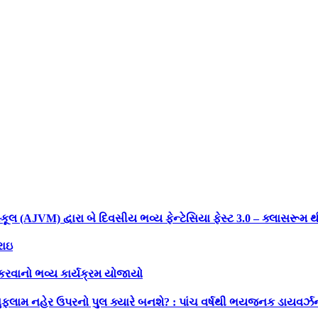
કૂલ (AJVM) દ્વારા બે દિવસીય ભવ્ય ફેન્ટેસિયા ફેસ્ટ 3.0 – ક્લાસરૂ
રાઇ
કરવાનો ભવ્ય કાર્યક્રમ યોજાયો
ુફલામ નહેર ઉપરનો પુલ ક્યારે બનશે? : પાંચ વર્ષથી ભયજનક ડાયવર્ઝન