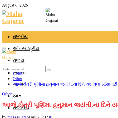
August 6, 2026
Facebook
Youtube
Email
Telegram
રાષ્ટ્રીય
આંતરરાષ્ટ્રીય
Primary
રાજ્ય
Search
જિલ્લો
Home
Search
Menu
for:
Other
જગ્યા
આજે ચૈત્રી પૂર્ણિમા હનુમાન જયંતી.ના દિને યશવિલા સોસાયટી
Other
રમત
આજે ચૈત્રી પૂર્ણિમા હનુમાન જયંતી.ના દિને
રાજકીય
by
mahagujarat
April 7, 2023
0