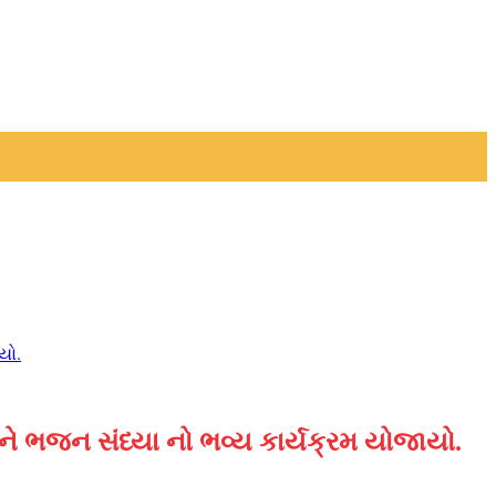
યો.
ને ભજન સંધ્યા નો ભવ્ય કાર્યક્રમ યોજાયો.