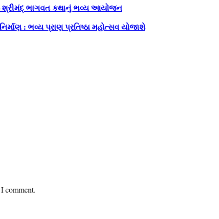
ીઠે શ્રીમંદ્ ભાગવત કથાનું ભવ્ય આયોજન
 નિર્માણ : ભવ્ય પ્રાણ પ્રતિષ્ઠા મહોત્સવ યોજાશે
e I comment.