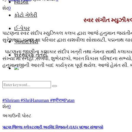
વિડિયો
શેર
0
ફોટો ગેલેરી
સ્વર સંગીત મ્યુઝ
ઈ-પેપર
પાટણના સ્વર સંદીપ મ્યુઝિકલ કલબ દ્વારા આજે હનુમાન જયંતીના 
સુરેશભાઇ ખમાર ના પરિવાર દ્વારા યશવીલા સોસાયટી, પદ્મનાથ ચ
અમારા વિશે
પાટણના જાણીતા કલાકાર સંદીપ ખત્રી તથા તેમના સાથી કલાકાર 
સંસ્થાપક તંત્રી
સંખ્યા માં સ્નેહી ,સંબંધી, શુભેચ્છકો, ભારત વિકાસ પરિષદના 
હનુમાનજીની આરતી બાદ કાર્યક્રમ પૂર્ણ થયેલ. આજે હેમંત સી. 
Search
Search
for:
Facebook
Youtube
Email
Telegram
#Shriram #ShriHanuman #श्रीराम
Patan
શેર
0
અગાઉની પોસ્ટ
પાટણ જિલ્લા કલેકટરશ્રી અરવિંદ વિજયને (IAS) પદભાર સંભાળ્યો