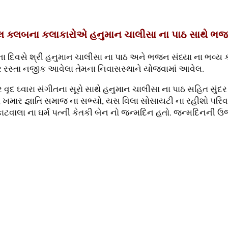
ીકલ ક્લબના કલાકારોએ હનુમાન ચાલીસા ના પાઠ સાથે ભ
દિવસે શ્રી હનુમાન ચાલીસા ના પાઠ અને ભજન સંધ્યા ના ભવ્ય કાર
ાર રસ્તા નજીક આવેલા તેમના નિવાસસ્થાને યોજવામાં આવેલ.
વૃદ ઘ્વારા સંગીતના સૂરો સાથે હનુમાન ચાલીસા ના પાઠ સહિત સુ
સભ્યો, ખમાર જ્ઞાતિ સમાજ ના સભ્યો, યસ વિલા સોસાયટી ના રહીશો પ
કાટવાલા ના ઘર્મ પત્ની કેતકી બેન નો જન્મદિન હતો. જન્મદિનની 