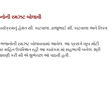
જનોની રમઝટ બોલાવી
્યક્રમનું હેમંત સી. કાટવાલા ,રાજુભાઈ સી. કાટવાલા અને નિરવ
ંદર ભજનોની રમઝટ બોલાવવામાં આવેલ. આ પ્રસંગે ખૂબ મોટી
રિવાર સહિત ઉપસ્થિત રહી આ કાયૅકમ માં સહભાગી બનેલ. શ્રી
ઉજવણી કરી સૌ એ શુભેચ્છા ઓ પાઠવી હતી .