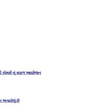
મ થી કોમર્સ નું સફળ આયોજન
 અપાયેલું છે