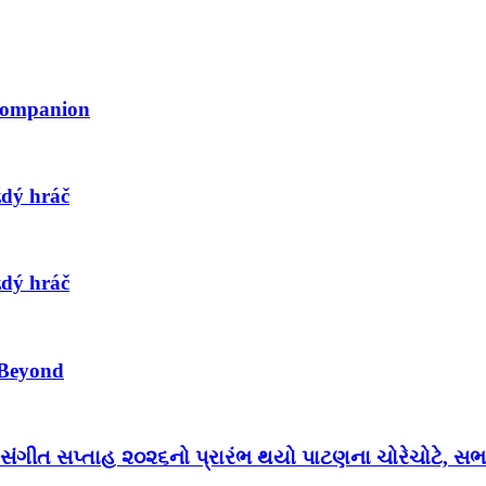
 Companion
ždý hráč
ždý hráč
 Beyond
 સંગીત સપ્તાહ ૨૦૨૬નો પ્રારંભ થયો પાટણના ચોરેચોટે, સભા