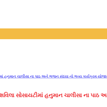
માં હનુમાન ચાલીસા ના પાઠ અને ભજન સંધ્યા નો ભવ્ય કાર્યક્રમ યોજા
 યશવિલા સોસાયટીમાં હનુમાન ચાલીસા ના પાઠ અ