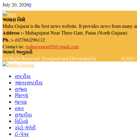
July 20, 2026
0
અમારા વિશે
Maha Gujarat is the best news website. It provides news from many a
Address :-
Mahagujarat Near Three Gate, Patan (North Gujarat)
Ph. :-
(02766)296112
Contact us:
mahagujarat49@gmail.com
અમને અનુસરો
Facebook
Youtube
Email
Telegram
All Right Reserved. Designed and Developed by
Newsreach
@2023 -
Facebook
Youtube
Email
Telegram
રાષ્ટ્રીય
આંતરરાષ્ટ્રીય
રાજ્ય
જિલ્લો
જગ્યા
રમત
રાજકીય
વિડિયો
ફોટો ગેલેરી
ઈ-પેપર