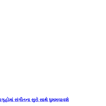
ગૃહોમાં સંગીતના સુરો સાથે ધુમમચાવશે