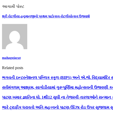
આગામી પોસ્ટ
શ્રી રોટલીયા હનુમાનજીનો પ્રથમ પાટોત્સવ-રોટલીયોત્સવ ઉજવાશે
mahagujarat
Related posts
ભગવતી ઇન્ટરનેશનલ પબ્લિક સ્કૂલ (BIPS) અને એ.જે. વિદ્યામંદિર સ્
સર્વમંગલમ્ આશ્રમ, સાગોડીયામાં ગુરૂપૂર્ણિમા મહોત્સવની ઉજવણી ક
પાટણ ખમાર જ્ઞાતિના ધો. 1થી12 સુઘી ના તેજસ્વી તારલાઓને સન્માન 
ભારે ટ્રાફીક ધરાવતો અતિ મહત્ત્વનો પાટણ-ઊંઝા રોડ ઉપર સુજલામ સ