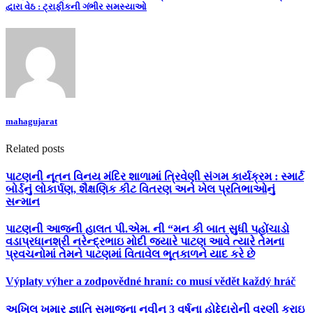
દ્વારા વેઠ : ટ્રાફીકની ગંભીર સમસ્યાઓ
mahagujarat
Related posts
પાટણની નૂતન વિનય મંદિર શાળામાં ત્રિવેણી સંગમ કાર્યક્રમ : સ્માર્ટ
બોર્ડનું લોકાર્પણ, શૈક્ષણિક કીટ વિતરણ અને ખેલ પ્રતિભાઓનું
સન્માન
પાટણની આજની હાલત પી.એમ. ની “મન કી બાત સુધી પહોંચાડો
વડાપ્રધાનશ્રી નરેન્દ્રભાઇ મોદી જ્યારે પાટણ આવે ત્યારે તેમના
પ્રવચનોમાં તેમને પાટણમાં વિતાવેલ ભૂતકાળને યાદ કરે છે
Výplaty výher a zodpovědné hraní: co musí vědět každý hráč
અખિલ ખમાર જ્ઞાતિ સમાજના નવીન 3 વર્ષના હોદ્દેદારોની વરણી કરાઇ