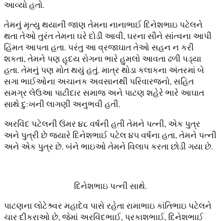
આવ્યો હતો.
તેમનું મૃત્યુ થયાની જાણ તેમના નાનાભાઈ દિનેશભાઇ પટેલને
થતા તેઓ તુરંત તેમના ઘરે દોડી આવી, ઘરના સૌને સાંત્વના આપી
હિંમત આપતા હતા. પરંતુ આ વ્રજાઘાત તેઓ સહન ન કરી
શકતા, તેમને પણ હૃદય રોગના ભારે હુમલો આવતા ઢળી પડ્યા
હતા. તેમનું પણ મોત થયું હતું. માત્ર થોડા કલાકના અંતરમાં બે
સગા ભાઈઓના અચાનક અવસાનથી પરિવારજનો, સહિત
સમગ્ર લેઉઆ પાટીદાર સમાજ અને પાટણ શહેરે ભારે આઘાત
સાથે દુ:ખની લાગણી અનુભવી હતી.
અરવિંદ પટેલની ઉંમર ૪૮ વર્ષની હતી તેમને પત્ની, એક પુત્ર
અને પુત્રી છે જ્યારે દિનેશભાઈ પટેલ ૪૫ વર્ષના હતા, તેમને પત્ની
અને એક પુત્ર છે. બંને ભાઇઓ તેમને વિલાપ કરતા છોડી ગયા છે.
દિનેશભાઇ પત્ની સાથે.
પાટણના લોટેશ્ર્વર મહાદેવ પાસે રહેતા રામાભાઇ કાંતિભાઇ પટેલને
ચાર દીકરાઓ છે, જેમાં અરવિંદભાઈ, પ્રકાશભાઈ, દિનેશભાઈ