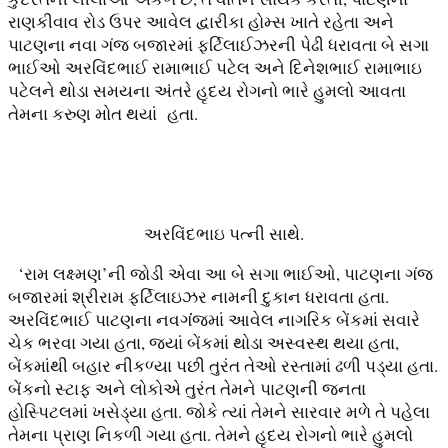
રાણકીવાવ રોડ ઉપર આવેલ દ્વારીકા હોમ્સ ખાતે રહેતા અને
પાટણના નવા ગંજ બજારમાં ફર્ટિલાઈઝરની પેઢી ધરાવતા બે સગા
ભાઈઓ અરવિંદભાઈ રામાભાઈ પટેલ અને દિનેશભાઈ રામાભાઇ
પટેલને થોડા સમયના અંતરે હૃદય રોગનો ભારે હુમલો આવતા
તેમના કરુણ મોત થયાં હતા.
અરવિંદભાઇ પત્ની સાથે.
‘રામ લક્ષ્મણ’ની જોડી એવા આ બે સગા ભાઈઓ, પાટણના ગંજ
બજારમાં શ્રીરામ ફર્ટિલાઇઝર નામની દુકાન ધરાવતા હતા.
અરવિંદભાઈ પાટણના નવગંંજમાં આવેલ નાગરિક બેંકમાં સવારે
ચેક ભરવા ગયા હતા, જ્યાં બેંકમાં થોડા અસ્વસ્થ થયા હતા,
બેંકમાંથી બહાર નીકળ્યા પછી તુરંત તેઓ રસ્તામાં ઢળી પડ્યા હતા.
બેંકનો સ્ટાફ અને લોકોએ તુરંત તેમને પાટણની જનતા
હોસ્પિટલમાં ખસેડ્યા હતા. જોકે ત્યાં તેમને સારવાર મળે તે પહેલા
તેમના પ્રાણ નિકળી ગયા હતા. તેમને હૃદય રોગનો ભારે હુમલો