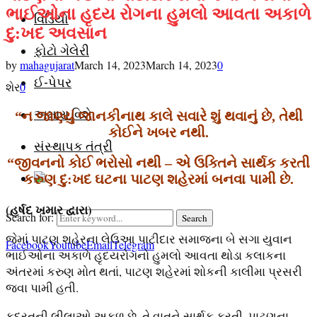
ભાઈઓના હૃદય રોગના હુમલો આવતા અકાળે
વિડિયો
દુ:ખદ અવસાન
ફોટો ગેલેરી
by
mahagujarat
March 14, 2023
March 14, 2023
0
ઈ-પેપર
શેર
0
અમારા વિશે
“ન જાણ્યું જાનકીનાથ કાલે સવારે શું થવાનું છે, તેથી
કોઈને ખબર નથી.
સંસ્થાપક તંત્રી
“જીવનનો કોઈ ભરોસો નથી –
એ ઉક્તિને સાર્થક કરતી
કરુણ દુ:ખદ ઘટના પાટણ શહેરમાં બનવા પામી છે.
(હર્ષદ ખમાર દ્વારા)
Search for:
Search
જેમાં પાટણ શહેરના લેઉઆ પાટીદાર સમાજના બે સગા યુવાન
Facebook
Youtube
Email
Telegram
ભાઈઓના અકાળે હૃદયરોગનો હુમલો આવતા થોડા કલાકના
અંતરમાં કરુણ મોત થતાં, પાટણ શહેરમાં શોકની કાલીમા પ્રસરી
જવા પામી હતી.
કુદરતની લીલાઓ અકળ છે, તે વાતને સાર્થક કરતી, પાટણના