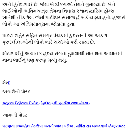
અને હિતેશભાઈ છે. જેમાં બે દીકરાઓ તેમને ગુમાવ્યા છે. બંને
ભાઈઓની અંતિમયાત્રા તેમના નિવાસ સ્થાન દ્વારિકા હોમ્સ
ખાતેથી નીકળેલ. જેમાં પાટીદાર સમાજ હીબકે ચડ્યો હતો. હજારો
લોકો આ અંતિમયાત્રામાં જોડાયા હતા.
પાટણ શહેર સહિત સમગ્ર પંથકમાં કુદરતની આ અકળ
ક્રુરલીલાઓની લોકો ભારે ચર્ચાઓ કરી રહ્યા છે.
મોટાભાઈનું અચાનક હૃદય રોગના હુમલાથી મોત થતા આઘાતમાં
નાના ભાઈનું પણ કરુણ મૃત્યુ થયુ.
શેર
0
અગાઉની પોસ્ટ
ચતુરભાઈ હીરાભાઈ પટેલ (દેહદાતા) ની પ્રાર્થના સભા યોજાઇ
આગામી પોસ્ટ
પાટણના રાજમહેલ રોડ ઉપર બનતો ઓવરબ્રીજ : સર્વિસ રોડ બનાવવામાં કોન્ટ્રાક્ટર