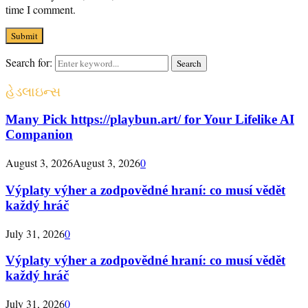
time I comment.
Search for:
Search
હેડલાઇન્સ
Many Pick https://playbun.art/ for Your Lifelike AI
Companion
August 3, 2026
August 3, 2026
0
Výplaty výher a zodpovědné hraní: co musí vědět
každý hráč
July 31, 2026
0
Výplaty výher a zodpovědné hraní: co musí vědět
každý hráč
July 31, 2026
0