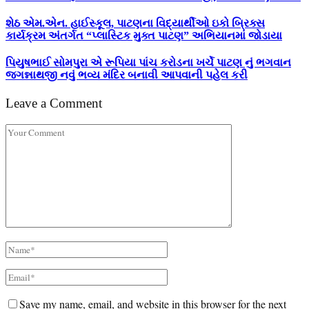
શેઠ એમ.એન. હાઈસ્કૂલ, પાટણના વિદ્યાર્થીઓ ઇકો બ્રિક્સ
કાર્યક્રમ અંતર્ગત “પ્લાસ્ટિક મુક્ત પાટણ” અભિયાનમાં જોડાયા
પિયુષભાઈ સોમપુરા એ રૂપિયા પાંચ કરોડના ખર્ચે પાટણ નું ભગવાન
જગન્નાથજી નવું ભવ્ય મંદિર બનાવી આપવાની પહેલ કરી
Leave a Comment
Save my name, email, and website in this browser for the next