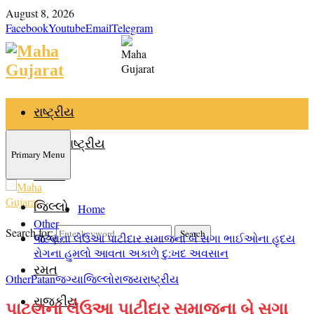
August 8, 2026
Facebook
Youtube
Email
Telegram
રાષ્ટ્રીય
આંતરરાષ્ટ્રીય
Primary Menu
રાજ્ય
જિલ્લો
Home
Other
Search for:
Search
જગ્યા
પાટણના લેઉઆ પાટીદાર સમાજના બે સગા ભાઈઓના હૃદય
રોગના હુમલો આવતા અકાળે દુ:ખદ અવસાન
રમત
Other
Patan
જગ્યા
જિલ્લો
રાજ્ય
રાષ્ટ્રીય
રાજકીય
પાટણના લેઉઆ પાટીદાર સમાજના બે સગા