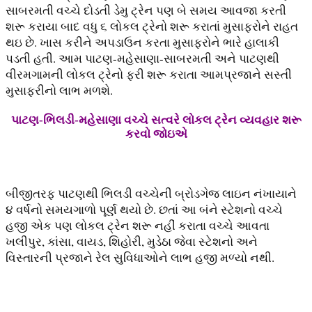
સાબરમતી વચ્ચે દોડતી ડેમુ ટ્રેન પણ બે સમય આવજા કરતી
શરૂ કરાયા બાદ વધુ ૬ લોકલ ટ્રેનો શરૂ કરાતાં મુસાફરોને રાહત
થઇ છે. ખાસ કરીને અપડાઉન કરતા મુસાફરોને ભારે હાલાકી
પડતી હતી. આમ પાટણ-મહેસાણા-સાબરમતી અને પાટણથી
વીરમગામની લોકલ ટ્રેનો ફરી શરૂ કરાતા આમપ્રજાને સસ્તી
મુસાફરીનો લાભ મળશે.
પાટણ
-ભિલડી-મહેસાણા વચ્ચે સત્વરે લોકલ ટ્રેન વ્યવહાર શરૂ
કરવો જોઇએ
બીજીતરફ પાટણથી ભિલડી વચ્ચેની બ્રોડગેજ લાઇન નંખાયાને
૪ વર્ષનો સમયગાળો પૂર્ણ થયો છે. છતાં આ બંને સ્ટેશનો વચ્ચે
હજી એક પણ લોકલ ટ્રેન શરૂ નહીં કરાતા વચ્ચે આવતા
ખલીપુર, કાંસા, વાયડ, શિહોરી, મુડેઠા જેવા સ્ટેશનો અને
વિસ્તારની પ્રજાને રેલ સુવિધાઓને લાભ હજી મળ્યો નથી.