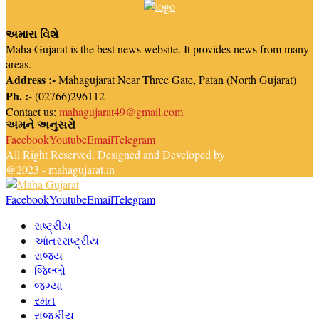
અમારા વિશે
Maha Gujarat is the best news website. It provides news from many
areas.
Address :-
Mahagujarat Near Three Gate, Patan (North Gujarat)
Ph. :-
(02766)296112
Contact us:
mahagujarat49@gmail.com
અમને અનુસરો
Facebook
Youtube
Email
Telegram
All Right Reserved. Designed and Developed by
Newsreach
@2023 - mahagujarat.in
Facebook
Youtube
Email
Telegram
રાષ્ટ્રીય
આંતરરાષ્ટ્રીય
રાજ્ય
જિલ્લો
જગ્યા
રમત
રાજકીય