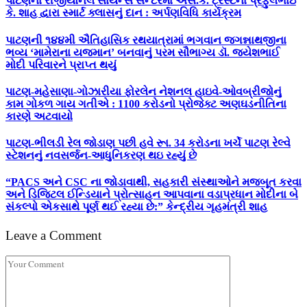
પાટણના રીજીયોનલ સાયન્સ સેન્ટરમાં એસ.કે. ટ્રસ્ટના પ્રફુલભાઇ
કે. શાહ દ્વારા સ્માર્ટ ક્લાસનું દાન : અર્પણવિધિ કાર્યક્રમ
પાટણની ૧૪૪મી ઐતિહાસિક રથયાત્રામાં ભગવાન જગન્નાથજીના
ભવ્ય ‘મામેરાના યજમાન’ બનવાનું પરમ સૌભાગ્ય ડૉ. જયેશભાઈ
મોદી પરિવારને પ્રાપ્ત થયું
પાટણ-મહેસાણા-ગોઝારીયા ફોરલેન નેશનલ હાઇવે-ઓવબ્રીજોનું
કામ ગોકળ ગાય ગતીએ : 1100 કરોડનો પ્રોજેક્ટ અણઘડનીતિના
કારણે અટવાયો
પાટણ-ભીલડી રેલ જોડાણ પછી હવે રૂા. 34 કરોડના ખર્ચે પાટણ રેલ્વે
સ્ટેશનનું નવસર્જન-આધુનિકરણ થઇ રહ્યું છે
“PACS અને CSC ના જોડાવાથી, સહકારી સંસ્થાઓને મજબૂત કરવા
અને ડિજિટલ ઈન્ડિયાને પ્રોત્સાહન આપવાના વડાપ્રધાન મોદીના બે
સંકલ્પો એકસાથે પૂર્ણ થઈ રહ્યા છે:” કેન્દ્રીય ગૃહમંત્રી શાહ
Leave a Comment