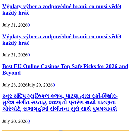
Výplaty výher a zodpovědné hraní: co musí vědět
každý hráč
July 31, 2026
0
Výplaty výher a zodpovědné hraní: co musí vědět
každý hráč
July 31, 2026
0
Best EU Online Casinos Top Safe Picks for 2026 and
Beyond
July 28, 2026
July 29, 2026
0
સ્વર સંદિપ મ્યુઝિકલ કલબ, પાટણ દ્વારા રફી-કિશોર-
મુકેશ સંગીત સપ્તાહ ૨૦૨૬નો પ્રારંભ થયો પાટણના
ચોરેચોટે, સભાગૃહોમાં સંગીતના સુરો સાથે ધુમમચાવશે
July 20, 2026
0