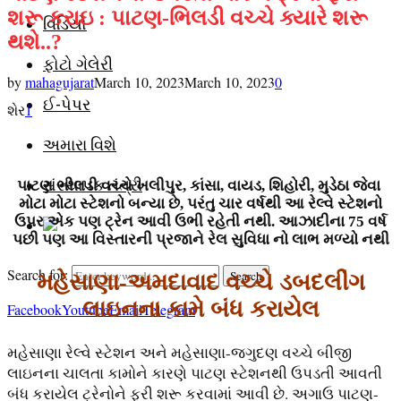
શરૂ કરાઇ : પાટણ-ભિલડી વચ્ચે ક્યારે શરૂ
વિડિયો
થશે..?
ફોટો ગેલેરી
by
mahagujarat
March 10, 2023
March 10, 2023
0
ઈ-પેપર
શેર
1
અમારા વિશે
સંસ્થાપક તંત્રી
પાટણ ભીલડી વચ્ચે ખલીપુર, કાંસા, વાયડ, શિહોરી, મુડેઠા જેવા
મોટા મોટા સ્ટેશનો બન્યા છે, પરંતુ ચાર વર્ષથી આ રેલ્વે સ્ટેશનો
ઉપર એક પણ ટ્રેન આવી ઉભી રહેતી નથી. આઝાદીના 75 વર્ષ
પછી પણ આ વિસ્તારની પ્રજાને રેલ સુવિધા નો લાભ મળ્યો નથી
Search for:
Search
મહેસાણા
-અમદાવાદ વચ્ચે ડબદલીંગ
લાઇનના કામે બંધ કરાયેલ
Facebook
Youtube
Email
Telegram
મહેસાણા રેલ્વે સ્ટેશન અને મહેસાણા-જગુદણ વચ્ચે બીજી
લાઇનના ચાલતા કામોને કારણે પાટણ સ્ટેશનથી ઉપડતી આવતી
બંધ કરાયેલ ટ્રેનોને ફરી શરૂ કરવામાં આવી છે. અગાઉ પાટણ-