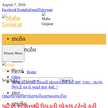
August 7, 2026
Facebook
Youtube
Email
Telegram
રાષ્ટ્રીય
આંતરરાષ્ટ્રીય
Primary Menu
રાજ્ય
જિલ્લો
Home
Other
Search for:
Search
જગ્યા
પાટણ સ્ટેશનથી ઉપડતી લોકલ ટ્રેનો ફરી શરૂ કરાઇ : પાટણ-
ભિલડી વચ્ચે ક્યારે શરૂ થશે..?
રમત
Other
જગ્યા
જિલ્લો
રાજકીય
રાજ્ય
રાષ્ટ્રીય
રાજકીય
પાટણ સ્ટેશનથી ઉપડતી લોકલ ટ્રેનો ફરી