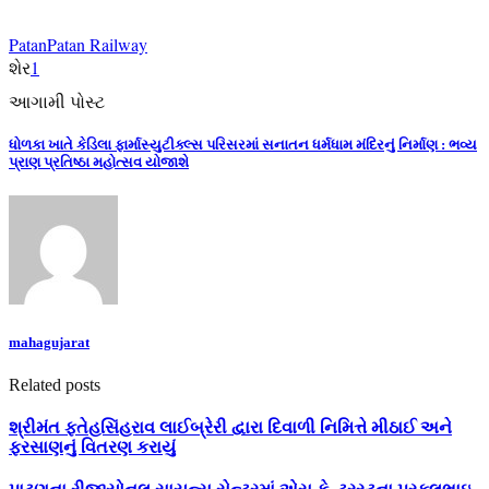
Patan
Patan Railway
શેર
1
આગામી પોસ્ટ
ધોળકા ખાતે કેડિલા ફાર્માસ્યુટીક્લ્સ પરિસરમાં સનાતન ધર્મધામ મંદિરનું નિર્માણ : ભવ્ય
પ્રાણ પ્રતિષ્ઠા મહોત્સવ યોજાશે
mahagujarat
Related posts
શ્રીમંત ફતેહસિંહરાવ લાઈબ્રેરી દ્વારા દિવાળી નિમિત્તે મીઠાઈ અને
ફરસાણનું વિતરણ કરાયું