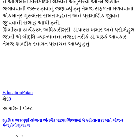
ને ઓળખીને કારકિર્દિમા લક્ષ્યને અનુસરવા આત્મ જ્યોતિ
જગાવવાની જરૂર હોવાનું જણાવ્યું હતુ તેમજ સફળતા મેળવવાનો
એકમાત્ર ગુરૂમંત્ર સખત મહેનત અને પ્રામાણિક જીવન
જીવવાની સલાહ આપી હતી.
શિબીરના કાર્યક્રમ અધિકારીશ્રી. ડૉ.પારસ ખમાર અને પ્રો.મેહુલ
જાની એ બૌદ્ધિ વ્યાખ્યાનના તજજ્ઞ તરીકે ડૉ. પાઠકે આવકાર
તેમજ શાબ્દીક સ્વાગત પ્રવચન આપ્યુ હતું.
Education
Patan
શેર
0
અગાઉની પોસ્ટ
શ્રમિક અન્નપૂર્ણા યોજના અંતર્ગત પાટણ જિલ્લામાં બે કડીયાનાકા ખાતે ભોજન
કેન્દ્રોનો શુભારંભ