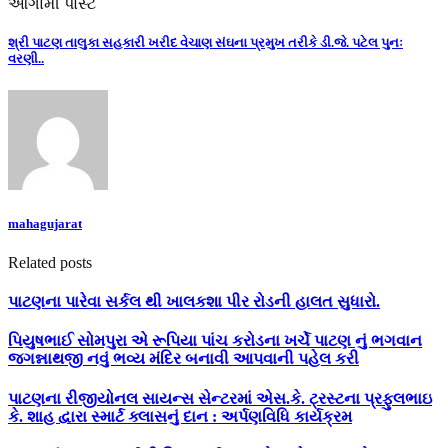
આગામી પોસ્ટ
શ્રી પાટણ તાલુકા સહકારી ખરીદ વેચાણ સંઘના પ્રમુખ તરીકે ડી.જે. પટેલ પુનઃ
વરણી..
mahagujarat
Related posts
પાટણના પારેવા સર્કલ થી ખાલકશા પીર રોડની હાલત સુધારો.
પિયુષભાઈ સોમપુરા એ રૂપિયા પાંચ કરોડના ખર્ચે પાટણ નું ભગવાન
જગન્નાથજી નવું ભવ્ય મંદિર બનાવી આપવાની પહેલ કરી
પાટણના રીજીયોનલ સાયન્સ સેન્ટરમાં એસ.કે. ટ્રસ્ટના પ્રફુલભાઇ
કે. શાહ દ્વારા સ્માર્ટ ક્લાસનું દાન : અર્પણવિધિ કાર્યક્રમ