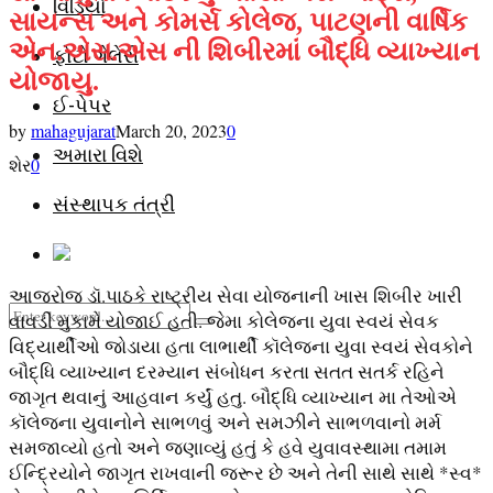
વિડિયો
સાયન્સ અને કોમર્સ કોલેજ, પાટણની વાર્ષિક
એન.એસ.એસ ની શિબીરમાં બૌદ્ધિ વ્યાખ્યાન
ફોટો ગેલેરી
યોજાયુ.
ઈ-પેપર
by
mahagujarat
March 20, 2023
0
અમારા વિશે
શેર
0
સંસ્થાપક તંત્રી
આજરોજ ડૉ.પાઠકે રાષ્ટ્રીય સેવા યોજનાની ખાસ શિબીર ખારી
Search
વાવડી મુકામે યોજાઈ હતી. જેમા કોલેજના યુવા સ્વયં સેવક
Search
વિદ્યાર્થીઓ જોડાયા હતા લાભાર્થી કૉલેજના યુવા સ્વયં સેવકોને
for:
Facebook
Youtube
Email
Telegram
બૌદ્ધિ વ્યાખ્યાન દરમ્યાન સંબોધન કરતા સતત સતર્ક રહિને
જાગૃત થવાનું આહવાન કર્યું હતુ. બૌદ્ધિ વ્યાખ્યાન મા તેઓએ
કૉલેજના યુવાનોને સાભળવું અને સમઝીને સાભળવાનો મર્મ
સમજાવ્યો હતો અને જણાવ્યું હતું કે હવે યુવાવસ્થામા તમામ
ઈન્દ્રિયોને જાગૃત રાખવાની જરૂર છે અને તેની સાથે સાથે *સ્વ*