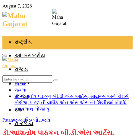
August 7, 2026
Facebook
Youtube
Email
Telegram
રાષ્ટ્રીય
આંતરરાષ્ટ્રીય
Primary
રાજ્ય
Search
જિલ્લો
Home
Search
Menu
for:
જગ્યા
જગ્યા
ડૉ.આશુતોષ પાઠકનુ બી.ડી.એસ આર્ટ્સ, સાયન્સ અને કોમર્સ
કોલેજ, પાટણની વાર્ષિક એન.એસ.એસ ની શિબીરમાં બૌદ્ધિ
વ્યાખ્યાન યોજાયુ.
રમત
Patan
જગ્યા
જિલ્લો
રાજ્ય
રાજકીય
ડૉ.આશુતોષ પાઠકનુ બી.ડી.એસ આર્ટ્સ,