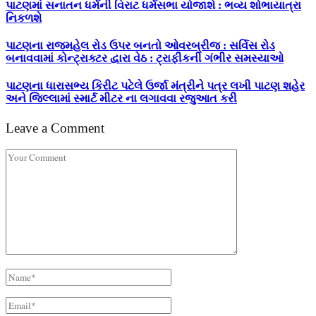
પાટણમાં સનાતન ધર્મની વિરાટ ધર્મસભા યોજાશે : ભવ્ય શોભાયાત્રા
નિકળશે
પાટણના રાજમહેલ રોડ ઉપર બનતો ઓવરબ્રીજ : સર્વિસ રોડ
બનાવવામાં કોન્ટ્રાક્ટર દ્વારા વેઠ : ટ્રાફીકની ગંભીર સમસ્યાઓ
પાટણના ધારાસભ્ય કિરીટ પટેલે ઉર્જા મંત્રીને પત્ર લખી પાટણ શહેર
અને જિલ્લામાં સ્માર્ટ મીટર ના લગાવવા રજુઆત કરી
Leave a Comment