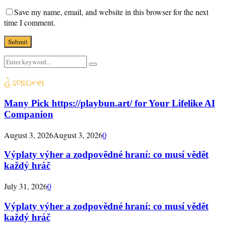
Save my name, email, and website in this browser for the next
time I comment.
Search
Search
for:
હેડલાઇન્સ
Many Pick https://playbun.art/ for Your Lifelike AI
Companion
August 3, 2026
August 3, 2026
0
Výplaty výher a zodpovědné hraní: co musí vědět
každý hráč
July 31, 2026
0
Výplaty výher a zodpovědné hraní: co musí vědět
každý hráč