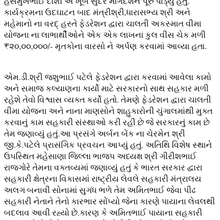
હસમુખભાઈ દોશી એ ખૂબ સુંદર માર્ગદર્શન પૂરું પાડ્યું હતું.
કાર્યક્રમના ઉદઘાટન બાદ મંત્રીશ્રી,ધારાસભ્ય શ્રી અને
મહેમાનો ના વરદ્ હસ્તે ફેડરેશન દ્વારા ચાલતી અકસ્માત વીમા
યોજના ના લાભાર્થીઓને એક એક લાખના કુલ વીસ ચેક મળી
₹૨૦,૦૦,૦૦૦/- મૃતકોના વારસો ને અર્પણ કરવામાં આવ્યા હતા.
એમ.ડી.શ્રી જશુભાઈ પટેલે ફેડરેશન દ્વારા કરવામાં આવેલા કામો
અને સમાજ કલ્યાણના કાર્યો માટે સરકારનો સાથ સહકાર મળી
રહેશે તેવો વિશ્વાસ વ્યક્ત કર્યો હતો. તેમણે ફેડરેશન દ્વારા ચાલતી
વીમા યોજના અને નાના માણસોને શાહુકારોની ચુંગાલમાંથી મુક્ત
કરવાનું કામ સહકારી સંસ્થાઓ કરી રહી છે જે સરકારનું કામ છે
તેમ જણાવ્યું હતું.આ પ્રસંગે અર્બન બેંક ના ચેરમેન શ્રી
જી.કે.પટેલે પ્રાસંગિક પ્રવચન આપ્યું હતું. અતિથિ વિશેષ સ્થાને
ઉપસ્થિત મહેસાણા જિલ્લા ભાજપ અધ્યક્ષ શ્રી ગીરીશભાઈ
રાજગોરે તેમના વક્તવ્યમાં જણાવ્યું હતું કે ભારત સરકાર દ્વારા
સહકારી ક્ષેત્રના વિકાસમાં રાષ્ટ્રીય લેવલે સહકારી મંત્રાલય
અલગ બનાવી સોનામાં સુગંધ ભળે તેમ અમિતભાઈ જેવા પીઢ
સહકારી નેતાને તેનો કારભાર સોંપ્યો જેના કારણે પાયાના લેવલથી
બદલાવ આવી રહ્યો છે.કારણ કે અમિતભાઈ પાયાના સહકારી