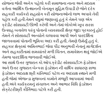
યોજના જેવી અનેક પહેલો કરી સમાજના નાના અને મધ્યમ
વર્ગના આર્થિક ઉત્થાનની બેનમૂન મુહિમ ઉપાડી છે જેને દરેક
સહકારી કાર્યકરો સહયોગ કરી યોજનાઓનો લાભ અપાવે તેવી
પહેલ કરી હતી.તેમને વધુમાં જણાવ્યું હતું કે તેમને પણ એક
ક્રેડીટ સોસાયટી ઊભી કરેલી અને તેમાં લોકોએ ખૂબ સરસ
ઉત્સાહ બતાવેલ પરંતુ પોતાનો વ્યવસાયી ક્ષેત્ર જુદા પ્રકારનું હોઈ
તેમને તે સોસાયટી અન્યોને ચલાવવા આપી અને પારદર્શિતા
જાળવવામાં પોતાની ભૂમિકા અદા કરી હતી, તેમણે ઉમેર્યું હતું કે,
સહકાર ક્ષેત્રમાં અમિતભાઈ જેવા પીઢ અનુભવી નેતાનું માર્ગદર્શન
અને સહકારીતામાં સમયાંતરે મળી ચિંતન, સમાવેશન થવું જોઈએ
તેમજ પારદર્શિતા જળવાવી જોઈએ.
આ સાથે ઉત્તર ગુજરાત કો.ઓપ.ક્રેડીટ સોસાયટીઝ ફેડરેશન
અને ઉત્તર ગુજરાત બેન્કસ ફેડરેશન ની વાર્ષિક સાધારણ સભા
ફેડરેશન અધ્યક્ષ શ્રી કાંતિભાઈ પટેલ ના અધ્યક્ષ સ્થાને મળી
હતી જેમાં એજન્ડા મુજબનાં કામોને મંજૂરી આપવામાં આવી
હતી.અંતે કાર્યક્રમનું સંચાલન અને આભાર વિધિ ફેડરેશન
સેક્રેટરીશ્રી કીર્તિભાઇ પટેલે કરી હતી.