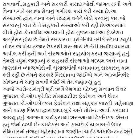
રાખવાની,સહકારી અને સરકારી કાયદાઓથી જાગૃત રાખી અને
વિના પગારે સમાજ સેવાનું ભગીરથ કાર્ય કરી રહ્યા છે.આ
સંસ્થાઓ દ્વારા નાના અને મધ્યમ વર્ગને બેઠો કરવાનું કામ જે
સરકારનું કામ છે તે સહકારી સંસ્થાઓ કરી રહી છે.અકસ્માત
વીમો હોય કે તાલીમ આપવાની હોય ગુજરાતમાં આ ફેડરેશન
અગ્રેસર હોય છે.તેમને સરકારના પ્રતિનિધિ તરીકે સ્ટેમ્પ ડયૂટી
નો દર જે પાંચ હજાર ઉપરથી શરૂ થાય છે તેની મર્યાદા વધારવા
અપીલ કરી હતી અને સંસ્થાઓને સહયોગ કરવા જણાવ્યું હતું.
તેમણે વધુમાં જણાવ્યું કે સહકારી સંસ્થાઓ મધ્યમ અને નાના
માણસોને વ્યાજખોરો ની ચુંગાલમાંથી બચાવવાનું સરકારનું કામ
કરી રહી છે તેમને સરકારે બિરદાવવા જોઈએ અને આત્મનિર્ભર
યોજના ને ચાલુ રાખવી જોઈએ તેમ જણાવ્યું હતું
આજે આરોગ્યમંત્રી શ્રી ઋષિકેશભાઇ પટેલનું સન્માન ઉત્તર
ગુજરાત કો.ઓપ.ક્રેડીટ સોસાયટીઝ ફેડરેશન અને ઉત્તર
ગુજરાત કો.ઓપ.બેન્કસ ફેડરેશન તથા સહકાર ભારતી ,મહેસાણા
અને પાટણ જિલ્લા દ્વારા શાલ,બુકે અને મોમેન્ટ આપી કરવામાં
આવ્યુ હતું. આજના કાર્યક્રમમાં શરૂઆતમાં ટેકનિકલ શેસન
હતું જેમાં ૮૦પી ઈન્કમટેકસ અને કાયદાકીય બાબતો ઉપર
સેમિનારમાં તજજ્ઞ મહેસાણાના જાણીતા ચાર્ટડ એકાઉન્ટન્ટ શ્રી