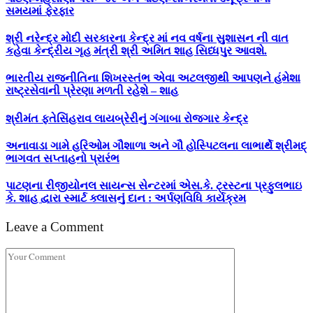
સમયમાં ફેરફાર
શ્રી નરેન્દ્ર મોદી સરકારના કેન્દ્ર માં નવ વર્ષના સુશાસન ની વાત
કહેવા કેન્દ્રીય ગૃહ મંત્રી શ્રી અમિત શાહ સિધ્ધપુર આવશે.
ભારતીય રાજનીતિના શિખરસ્તંભ એવા અટલજીથી આપણને હંમેશા
રાષ્ટ્રસેવાની પ્રેરણા મળતી રહેશે – શાહ
શ્રીમંત ફતેસિંહરાવ લાયબ્રેરીનું ગંગાબા રોજગાર કેન્દ્ર
અનાવાડા ગામે હરિઓમ ગૌશાળા અને ગૌ હોસ્પિટલના લાભાર્થે શ્રીમદ્
ભાગવત સપ્તાહનો પ્રારંભ
પાટણના રીજીયોનલ સાયન્સ સેન્ટરમાં એસ.કે. ટ્રસ્ટના પ્રફુલભાઇ
કે. શાહ દ્વારા સ્માર્ટ ક્લાસનું દાન : અર્પણવિધિ કાર્યક્રમ
Leave a Comment