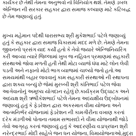
કાર્યકર છે તેથી તેમના અનુભવો નો વિનિયોગ થશે. તેમણે ડબલ
એન્જિન ની સરકાર સહકાર દ્વારા સમાજ કલ્યાણ માટે કટિબદ્ધ
છે તેમ જણાવ્યું હતું.
મુખ્ય મહેમાન પદેથી ધારાસભ્ય શ્રી મુકેશભાઈ પટેલે જણાવ્યું
હતું કે સહકાર દ્વારા સમાજ વિકાસમાં મદદ મળે છે. તેમણે તેમના
જીવનનો પ્રસંગ યાદ કર્યો હતો કે તેવો જ્યારે એન્જિનિયરિંગ
કરી આવ્યા ત્યારે જિલ્લામાં ખુબ જ નહિવત પ્રમાણમાં સહકારી
સંસ્થાઓ જોવા મળતી હતી તેથી મોટા વ્યાજે ધંધા માટે લોન લેવી
પડતી અને નફાનો મોટો ભાગ વ્યાજમાં ચાલ્યો જતો હતો.આ
સમયમાંથી બહાર લાવવાનું કામ સહકારી સંસ્થાઓ ની સ્થાપના
દ્વારા શક્ય બન્યું છે જેમાં મુરબ્બી શ્રી કાંતિભાઈ પટેલ જેવા
આગેવાનોનું અમૂલ્ય યોગદાન રહેલું છે.કાર્યક્રમ ઉદ્ઘાટક અને
અધ્યક્ષ શ્રી ઋષીકેશભાઈ પટેલે તેમના અધ્યક્ષીય ઉદ્બોધનમાં
જણાવ્યું હતું કે ફેડરેશન દ્વારા અકસ્માત વીમા યોજના અને
આત્મનિર્ભર યોજનામાં ફેડરેશન ની કામગીરીના વખાણ કરતાં
દરેક મંડળીઓ પોતાના તમામ સભાસદો ને વીમા યોજનાથી જોડે
તેવો આગ્રહ કરતાં જણાવ્યું હતું કે આદરણીય વડાપ્રધાન શ્રી
નરેન્દ્રભાઈ મોદી સાહેબે જન ધન યોજના, વિમાયોજનાઓ,મુદ્રા