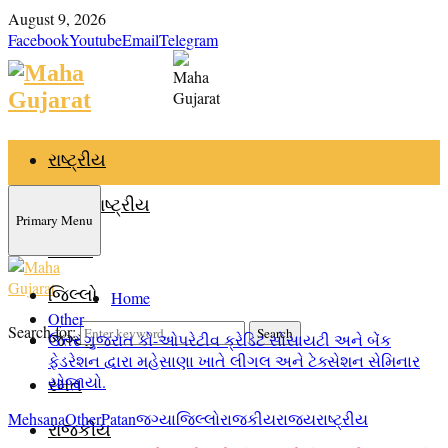
August 9, 2026
Facebook
Youtube
Email
Telegram
રાષ્ટ્રીય
આંતરરાષ્ટ્રીય
Primary Menu
રાજ્ય
જિલ્લો
Home
Other
Search for:
Search
જગ્યા
ઉત્તર ગુજરાત કો-ઓપરેટીવ ક્રેડિટ સોસાયટી અને બેંક
ફેડરેશન દ્વારા મહેસાણા ખાતે લીગલ અને ટેક્સેશન સેમિનાર
યોજાયો.
રમત
Mehsana
Other
Patan
જગ્યા
જિલ્લો
રાજકીય
રાજ્ય
રાષ્ટ્રીય
રાજકીય