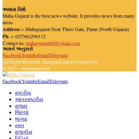
અમારા વિશે
Maha Gujarat is the best news website. It provides news from many
areas.
Address :-
Mahagujarat Near Three Gate, Patan (North Gujarat)
Ph. :-
(02766)296112
Contact us:
mahagujarat49@gmail.com
અમને અનુસરો
Facebook
Youtube
Email
Telegram
All Right Reserved. Designed and Developed by
Newsreach
@2023 - mahagujarat.in
Facebook
Youtube
Email
Telegram
રાષ્ટ્રીય
આંતરરાષ્ટ્રીય
રાજ્ય
જિલ્લો
જગ્યા
રમત
રાજકીય
વિડિયો