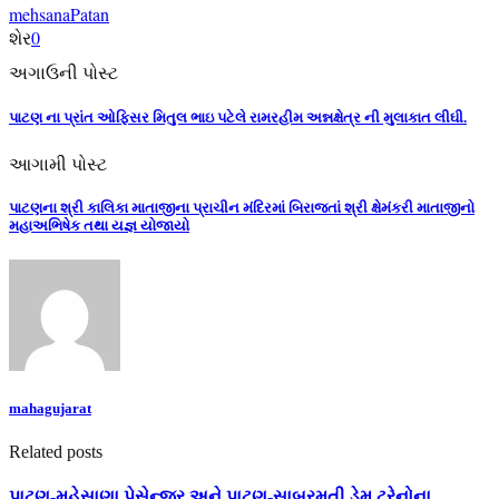
mehsana
Patan
શેર
0
અગાઉની પોસ્ટ
પાટણ ના પ્રાંત ઓફિસર મિતુલ ભાઇ પટેલે રામરહીમ અન્નક્ષેત્ર ની મુલાકાત લીઘી.
આગામી પોસ્ટ
પાટણના શ્રી કાલિકા માતાજીના પ્રાચીન મંદિરમાં બિરાજતાં શ્રી ક્ષેમંકરી માતાજીનો
મહાઅભિષેક તથા યજ્ઞ યોજાયો
mahagujarat
Related posts
પાટણ-મહેસાણા પેસેન્જર અને પાટણ-સાબરમતી ડેમૂ ટ્રેનોના