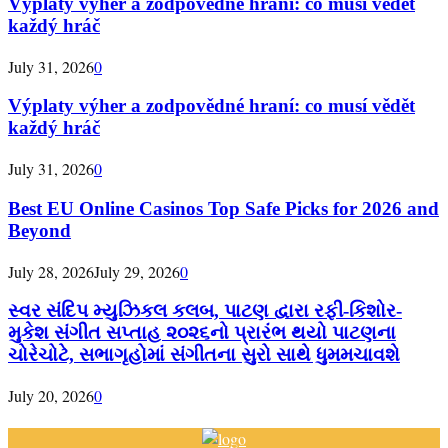
Výplaty výher a zodpovědné hraní: co musí vědět
každý hráč
July 31, 2026
0
Výplaty výher a zodpovědné hraní: co musí vědět
každý hráč
July 31, 2026
0
Best EU Online Casinos Top Safe Picks for 2026 and
Beyond
July 28, 2026
July 29, 2026
0
સ્વર સંદિપ મ્યુઝિકલ કલબ, પાટણ દ્વારા રફી-કિશોર-
મુકેશ સંગીત સપ્તાહ ૨૦૨૬નો પ્રારંભ થયો પાટણના
ચોરેચોટે, સભાગૃહોમાં સંગીતના સુરો સાથે ધુમમચાવશે
July 20, 2026
0