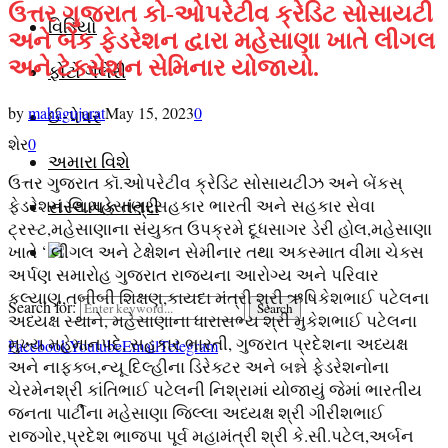
ઉત્તર ગુજરાત કો-ઓપરેટીવ ક્રેડિટ સોસાયટી
વિડિયો
અને બેંક ફેડરેશન દ્વારા મહેસાણા ખાતે લીગલ
અને ટેક્સેશન સેમિનાર યોજાયો.
ફોટો ગેલેરી
by
mahagujarat
May 15, 2023
0
ઈ-પેપર
શેર
0
અમારા વિશે
ઉત્તર ગુજરાત કૉ.ઓપરેટીવ ક્રેડિટ સોસાયટીઝ અને બેંકસ્
ફેડરેશન લિ.મહેસાણા,સહકાર ભારતી અને સહકાર સેવા
સંસ્થાપક તંત્રી
ટ્રસ્ટ,મહેસાણાના સંયુક્ત ઉપક્રમે દૂધસાગર ડેરી હોલ,મહેસાણા
ખાતે ‘ લીગલ અને ટેક્ષેશન સેમીનાર તથા અકસ્માત વીમા ચેક્સ
અર્પણ સમારોહ ગુજરાત રાજ્યના આરોગ્ય અને પરિવાર
કલ્યાણ,તબીબી શિક્ષણ,કાયદા મંત્રી શ્રી ઋષિકેશભાઈ પટેલના
Search for:
Search
અધ્યક્ષ સ્થાને, મહેસાણાના ધારાસભ્ય શ્રી મુકેશભાઈ પટેલના
મુખ્ય મહેમાનપદે, સહકાર ભારતી, ગુજરાત પ્રદેશના અધ્યક્ષ
Facebook
Youtube
Email
Telegram
અને નાફક્બ,ન્યૂ દિલ્હીના ડિરેક્ટર અને બન્ને ફેડરેશનોના
ચેરમેનશ્રી કાંતિભાઈ પટેલની નિશ્રામાં યોજાયું જેમાં ભારતીય
જનતા પાર્ટીના મહેસાણા જિલ્લા અધ્યક્ષ શ્રી ગીરીશભાઈ
રાજગોર,પ્રદેશ ભાજપા પૂર્વ મહામંત્રી શ્રી કે.સી.પટેલ,અર્બન