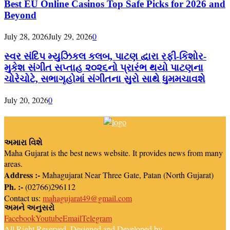
Best EU Online Casinos Top Safe Picks for 2026 and
Beyond
July 28, 2026
July 29, 2026
0
સ્વર સંદિપ મ્યુઝિકલ કલબ, પાટણ દ્વારા રફી-કિશોર-
મુકેશ સંગીત સપ્તાહ ૨૦૨૬નો પ્રારંભ થયો પાટણના
ચોરેચોટે, સભાગૃહોમાં સંગીતના સુરો સાથે ધુમમચાવશે
July 20, 2026
0
અમારા વિશે
Maha Gujarat is the best news website. It provides news from many
areas.
Address :-
Mahagujarat Near Three Gate, Patan (North Gujarat)
Ph. :-
(02766)296112
Contact us:
mahagujarat49@gmail.com
અમને અનુસરો
Facebook
Youtube
Email
Telegram
All Right Reserved. Designed and Developed by
Newsreach