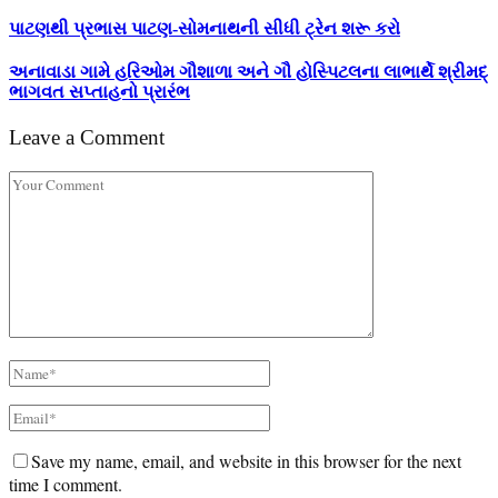
પાટણથી પ્રભાસ પાટણ-સોમનાથની સીધી ટ્રેન શરૂ કરો
અનાવાડા ગામે હરિઓમ ગૌશાળા અને ગૌ હોસ્પિટલના લાભાર્થે શ્રીમદ્
ભાગવત સપ્તાહનો પ્રારંભ
Leave a Comment
Save my name, email, and website in this browser for the next
time I comment.