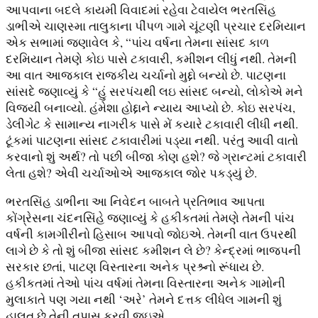
આપવાના બદલે કાયમી વિવાદમાં રહેવા ટેવાયેલ ભરતસિંહ
ડાભીએ ચાણસ્મા તાલુકાના પીંપળ ગામે ચૂંટણી પ્રચાર દરમિયાન
એક સભામાં જણાવેલ કે, “પાંચ વર્ષના તેમના સાંસદ કાળ
દરમિયાન તેમણે કોઇ પાસે ટકાવારી, કમીશન લીધું નથી. તેમની
આ વાત આજકાલ રાજકીય ચર્ચાનો મુદ્દો બન્યો છે. પાટણના
સાંસદે જણાવ્યું કે “હું સરપંચથી લઇ સાંસદ બન્યો, લોકોએ મને
વિજયી બનાવ્યો. હંમેશા હોદ્દાને ન્યાય આપ્યો છે. કોઇ સરપંચ,
ડેલીગેટ કે સામાન્ય નાગરીક પાસે મેં કયારે ટકાવારી લીધી નથી.
ટૂંકમાં પાટણના સાંસદ ટકાવારીમાં પડ્યા નથી. પરંતુ આવી વાતો
કરવાનો શું અર્થ? તો પછી બીજા કોણ હશે? જે ગ્રાન્ટમાં ટકાવારી
લેતા હશે? એવી ચર્ચાઓએ આજકાલ જોર પકડ્યું છે.
ભરતસિંહ ડાભીના આ નિવેદન બાબતે પ્રતિભાવ આપતા
કોંગ્રેસના ચંદનસિંહે જણાવ્યું કે હકીકતમાં તેમણે તેમની પાંચ
વર્ષની કામગીરીનો હિસાબ આપવો જોઇએ. તેમની વાત ઉપરથી
લાગે છે કે તો શું બીજા સાંસદ કમીશન લે છે? કેન્દ્રમાં ભાજપની
સરકાર છતાં, પાટણ વિસ્તારના અનેક પ્રશ્ર્નો રૂંધાય છે.
હકીકતમાં તેઓ પાંચ વર્ષમાં તેમના વિસ્તારના અનેક ગામોની
મુલાકાતે પણ ગયા નથી ‘અરે’ તેમને દત્તક લીધેલ ગામની શું
હાલત છે તેની તપાસ કરવી જઇએ.