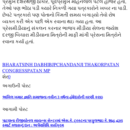
પ્રમુખ દશરથજી ઠાકોર, પૂર્વપ્રમુખ મોહનલાલ પટેલ હાજર હતાં,
તેઓ પણ ભોંઠા પડી ક્યારે નિકળી ગયા પત્રકારોને ખબર ના પાડી.
છેવટે પત્રકારો પણ પોતાનો કિંમતી સમય બગાડ્યો તેવો રોષ
વ્યક્ત કરી એક પછી એક રવાના થઇ ગયા હતા. આ
પ્રેસમીડીયાનું સંકલન કરનાર ભાજપ મીડીયા સેલના જયેશ
દરજી બિચારા મીડીયાના મિત્રોની માફી માંગી પ્રેસના મિત્રોને
રવાના કર્યા હતાં.
BHARATSINH DABHI
BJP
CHANDANJI THAKOR
PATAN
CONGRESS
PATAN MP
શેર
0
અગાઉની પોસ્ટ
અખિલ ખમાર જ્ઞાતિ સમાજના નવીન 3 વર્ષના હોદ્દેદારોની વરણી કરાઇ
આગામી પોસ્ટ
પાટણના રીજીયોનલ સાયન્સ સેન્ટરમાં એસ.કે. ટ્રસ્ટના પ્રફુલભાઇ કે. શાહ દ્વારા
સ્માર્ટ ક્લાસનું દાન : અર્પણવિધિ કાર્યક્રમ