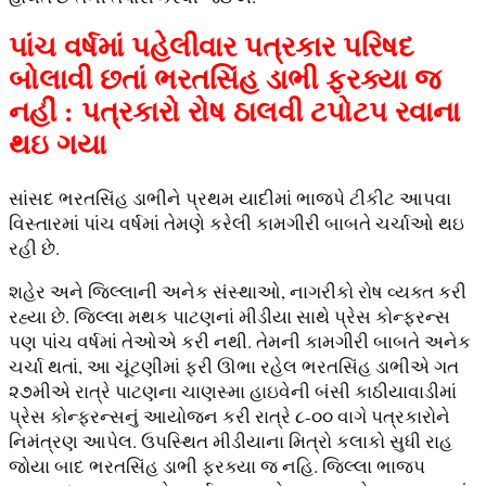
પાંચ વર્ષમાં પહેલીવાર પત્રકાર પરિષદ
બોલાવી છતાં ભરતસિંહ ડાભી ફરક્યા જ
નહીં
:
પત્રકારો રોષ ઠાલવી ટપોટપ રવાના
થઇ ગયા
સાંસદ ભરતસિંહ ડાભીને પ્રથમ યાદીમાં ભાજપે ટીકીટ આપવા
વિસ્તારમાં પાંચ વર્ષમાં તેમણે કરેલી કામગીરી બાબતે ચર્ચાઓ થઇ
રહી છે.
શહેર અને જિલ્લાની અનેક સંસ્થાઓ, નાગરીકો રોષ વ્યક્ત કરી
રહ્યા છે. જિલ્લા મથક પાટણનાં મીડીયા સાથે પ્રેસ કોન્ફરન્સ
પણ પાંચ વર્ષમાં તેઓએ કરી નથી. તેમની કામગીરી બાબતે અનેક
ચર્ચા થતાં, આ ચૂંટણીમાં ફરી ઊભા રહેલ ભરતસિંહ ડાભીએ ગત
૨૭મીએ રાત્રે પાટણના ચાણસ્મા હાઇવેની બંસી કાઠીયાવાડીમાં
પ્રેસ કોન્ફરન્સનું આયોજન કરી રાત્રે ૮-૦૦ વાગે પત્રકારોને
નિમંત્રણ આપેલ. ઉપસ્થિત મીડીયાના મિત્રો કલાકો સુધી રાહ
જોયા બાદ ભરતસિંહ ડાભી ફરક્યા જ નહિ. જિલ્લા ભાજપ