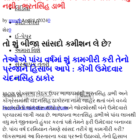
નથી : ભરતસિંહ ડાભી
વિડિયો
by
museb
April 1, 2024
0
ફોટો ગેલેરી
શેર
0
ઈ-પેપર
તો શું બીજા સાંસદો કમીશન લે છે?
અમારા વિશે
તેઓએ પાંચ વર્ષમાં શું કામગીરી કરી તેનો
સંસ્થાપક તંત્રી
પ્રજાને હિસાબ આપે : કોંગી ઉમેદવાર
ચંદનસિંહ ઠાકોર
પાટણ લોકસભા બેઠક ઉપર ભાજપમાંથી ભરતસિંહ ડાભી અને
Search for:
Search
કોંગ્રેસમાંથી ચંદનસિંહ ઠાકોરના નામો જાહેર થતાં બંને વચ્ચે
Facebook
Youtube
Email
Telegram
ખરાખરીનો જંગ શરૂ થયો છે, અને જોરશોરથી બંને ઉમેદવારો
પ્રચારમાં લાગી ગયા છે. ભાજપના ભરતસિંહ ડાભીએ પાંચ લાખથી
વધુ મતે જીતવાનો હુંકાર કરતાં પક્ષે તેમને ફરી ઉમેદવાર બનાવ્યા
છે. પાંચ વર્ષ દરમિયાન તેમણે સાંસદ તરીકે શું કામગીરી કરી?
લોકસભામાં આ વિસ્તારના કયા પ્રશ્ર્નો ઉઠાવ્યો, તેનો હિસાબ