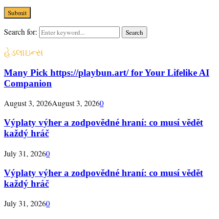
Search for:
Search
હેડલાઇન્સ
Many Pick https://playbun.art/ for Your Lifelike AI
Companion
August 3, 2026
August 3, 2026
0
Výplaty výher a zodpovědné hraní: co musí vědět
každý hráč
July 31, 2026
0
Výplaty výher a zodpovědné hraní: co musí vědět
každý hráč
July 31, 2026
0