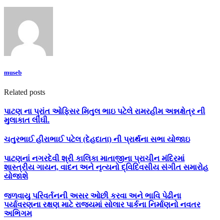
museb
Related posts
પાટણ ના પ્રાંત ઓફિસર મિતુલ ભાઇ પટેલે રામરહીમ અન્નક્ષેત્ર ની
મુલાકાત લીઘી.
ચતુરભાઈ હીરાભાઈ પટેલ (દેહદાતા) ની પ્રાર્થના સભા યોજાઇ
પાટણનાં નગરદેવી શ્રી કાલિકા માતાજીના પ્રાચીન મંદિરમાં
શાસ્ત્રીય ગાયન, વાદન અને નૃત્યનો દ્વિદિવસીય સંગીત સમારોહ
યોજાશે
જળવાયુ પરિવર્તનની અસર ઓછી કરવા અને ભાવિ પેઢીના
પર્યાવરણના રક્ષણ માટે રાજયમાં સોલાર પાર્કના નિર્માણનો નવતર
અભિગમ