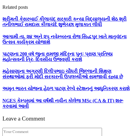
Related posts
શ્રીમતી કેસરબાઈ કીલાચંદ સરકારી કન્યા વિદ્યાલયની શેઠ શ્રી
તનીલભાઈ રામદાસ કીલાચંદે શુભેચ્છા મુલાકાત લીધી
આગામી તા. ૨૪ અને ૨૫ નવેમ્બરના રોજ સિદ્ધપુર ખાતે માતૃવંદના
ઉત્સવ કાર્યક્રમ યોજાશે
પાટણના 200 વષૅ જુના રામજી મંદિરના પુનઃ પ્રાણ પ્રતિષ્ઠા
મહોત્સવની ત્રિ- દિવસીય ઉજવણી કરાશે
મહેસાણાના અગ્રણી દિલીપભાઇ ચૌધરી જિલ્લાની શિક્ષણ
સંસ્થાઓમાં ફરી મોદી સરકારની ઉપલબ્ધીઓ સમજાવી રહ્યા છે
અમૃત ભારત યોજના હેઠળ પાટણ રેલ્વે સ્ટેશનનું આધુનિકરણ કરાશે
NGES કેમ્પસમાં આ વર્ષથી નવીન કોલેજ MSc (CA & IT) શરૂ
કરવામાં આવી
Leave a Comment