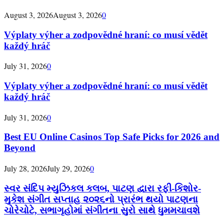
August 3, 2026
August 3, 2026
0
Výplaty výher a zodpovědné hraní: co musí vědět
každý hráč
July 31, 2026
0
Výplaty výher a zodpovědné hraní: co musí vědět
každý hráč
July 31, 2026
0
Best EU Online Casinos Top Safe Picks for 2026 and
Beyond
July 28, 2026
July 29, 2026
0
સ્વર સંદિપ મ્યુઝિકલ કલબ, પાટણ દ્વારા રફી-કિશોર-
મુકેશ સંગીત સપ્તાહ ૨૦૨૬નો પ્રારંભ થયો પાટણના
ચોરેચોટે, સભાગૃહોમાં સંગીતના સુરો સાથે ધુમમચાવશે