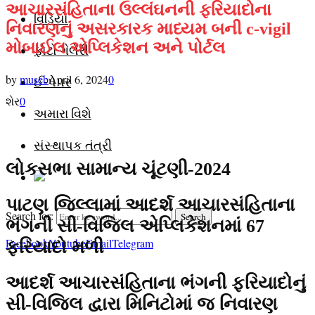
આચારસંહિતાના ઉલ્લંઘનની ફરિયાદોના
વિડિયો
નિવારણનું અસરકારક માધ્યમ બની c-vigil
મોબાઈલ એપ્લિકેશન અને પોર્ટલ
ફોટો ગેલેરી
by
museb
April 6, 2024
0
ઈ-પેપર
શેર
0
અમારા વિશે
સંસ્થાપક તંત્રી
લોકસભા સામાન્ય ચૂંટણી-2024
પાટણ જિલ્લામાં આદર્શ આચારસંહિતાના
Search for:
Search
ભંગની સી-વિજિલ એપ્લિકેશનમાં 67
Facebook
Youtube
Email
Telegram
ફરિયાદો મળી
આદર્શ આચારસંહિતાના ભંગની ફરિયાદોનું
સી-વિજિલ દ્વારા મિનિટોમાં જ નિવારણ