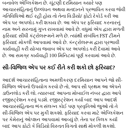
બનાવેલ એપ્લિકેશન છે. ચૂંટણી દરમિયાન ક્યારે પણ
આચારસંહિતાનું ઉલ્લંઘન અથવા મતદાનને પ્રભાવિત કરવા જેવી
ગતિવિધિઓ થઈ રહી હોય તો તેના વિડીયો/ ફોટો રેકોર્ડ કરી આ
એપ પર અપલોડ કરી શકાય છે. આ એપ પર ફરિયાદ કરનારનું
નામ અને સરનામું ગુપ્ત રાખવામાં આવે છે. વધુમાં એપ દ્વારા મળતી
ફરિયાદ સીધી કંટ્રોલરૂમને મળે છે. ત્યાંથી સંબંધિત FST ટીમને
ફરિયાદ મોકલી આપવામાં આવે છે. કંન્ટ્રોલરૂમ દ્વારા પ્રભાવી
કાર્યવાહી કરી યોગ્ય જવાબ એપ પર અપલોડ કરી દેવામાં આવે
છે. આ સમગ્ર કાર્યવાહી 100 મિનિટમાં પૂર્ણ કરવામાં આવે છે.
સી-વિજિલ એપ પર કઈ રીતે કરી શકો છો ફરિયાદ?
આદર્શ આચારસંહિતાના અમલીકરણ દરમિયાન આપને જો સી-
વિજિલ એપનો ઉપયોગ કરવો છે તો, આપ સૌ પ્રથમ આ એપને
ડાઉનલોડ કરી લો. ત્યારબાદ આપના મોબાઈલ નંબર દ્વારા આપે
રજીસ્ટ્રેશન કરવું પડશે. રજીસ્ટ્રેશન કર્યા બાદ આપ આદર્શ
આચારસંહિતાના ભંગ સંલગ્ન કોઈ પણ પ્રવૃતિઓ જુઓ તો તે
સી-વિજિલ એપ પર મુકી શકશો. ફરિયાદ કરવા માટે એપ્લિકેશન
પર કેમેરાનું ઓપ્શન આપવામાં આવ્યું છે. તેના પર ક્લિક કર્યા
બાદ આપ ફોટો કે વિડિયો વિસ્તૃત વિગતો સાથે મોકલી શકશો.