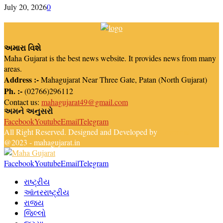
July 20, 2026
0
અમારા વિશે
Maha Gujarat is the best news website. It provides news from many
areas.
Address :-
Mahagujarat Near Three Gate, Patan (North Gujarat)
Ph. :-
(02766)296112
Contact us:
mahagujarat49@gmail.com
અમને અનુસરો
Facebook
Youtube
Email
Telegram
All Right Reserved. Designed and Developed by
Newsreach
@2023 - mahagujarat.in
Facebook
Youtube
Email
Telegram
રાષ્ટ્રીય
આંતરરાષ્ટ્રીય
રાજ્ય
જિલ્લો