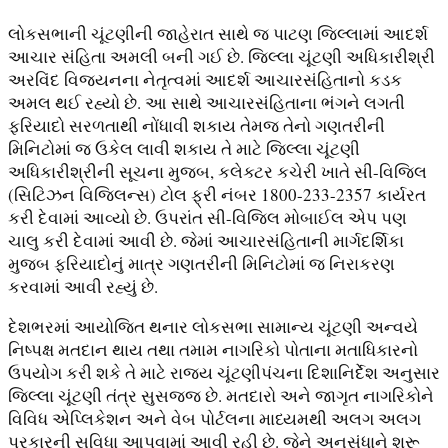
લોકસભાની ચૂંટણીની જાહેરાત સાથે જ પાટણ જિલ્લામાં આદર્શ
આચાર સંહિતા અમલી બની ગઈ છે. જિલ્લા ચૂંટણી અધિકારીશ્રી
અરવિંદ વિજયનના નેતૃત્વમાં આદર્શ આચારસંહિતાનો કડક
અમલ થઈ રહ્યો છે. આ સાથે આચારસંહિતાના ભંગને લગતી
ફરિયાદો સરળતાથી નોંધાવી શકાય તેમજ તેનો ગણતરીની
મિનિટોમાં જ ઉકેલ લાવી શકાય તે માટે જિલ્લા ચૂંટણી
અધિકારીશ્રીની સૂચના મુજબ, કલેક્ટર કચેરી ખાતે સી-વિજિલ
(સિટિઝન વિજિલન્સ) ટોલ ફ્રી નંબર 1800-233-2357 કાર્યરત
કરી દેવામાં આવ્યો છે. ઉપરાંત સી-વિજિલ મોબાઈલ એપ પણ
ચાલુ કરી દેવામાં આવી છે. જેમાં આચારસંહિતાની માર્ગદર્શિકા
મુજબ ફરિયાદોનું માત્ર ગણતરીની મિનિટોમાં જ નિરાકરણ
કરવામાં આવી રહ્યું છે.
દેશભરમાં આયોજિત થનાર લોકસભા સામાન્ય ચૂંટણી અન્વયે
નિષ્પક્ષ મતદાન થાય તથા તમામ નાગરિકો પોતાના મતાધિકારનો
ઉપયોગ કરી શકે તે માટે રાજ્ય ચૂંટણીપંચના દિશાનિર્દેશ અનુસાર
જિલ્લા ચૂંટણી તંત્ર સુસજ્જ છે. મતદારો અને જાગૃત નાગરિકોને
વિવિધ એપ્લિકેશન અને વેબ પોર્ટલના માધ્યમથી અલગ અલગ
પ્રકારની સુવિધા આપવામાં આવી રહી છે. જેને અનુસંધાને શરૂ