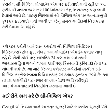
કરાયેલ સી-વિજિલ મોબાઈલ એપ પર ફરીયાદો મળી રહી છે. આ
ફરીયાદો મળતા જ માત્ર 100 મિનિટમાં તેનું નિરાકરણ પણ લાવી
દેવામાં આવે છે. પાટણ જિલ્લામાં સી-વિજિલ એપ પર અત્યારસુધી
કુલ 67 ફરીયાદો મળી આવી છે. જેનું સમય મર્યાદામાં નિરાકરણ
કરી દેવામાં આવ્યું છે.
કલેક્ટર કચેરી ખાતે શરૂ કરાયેલ સી-વિજિલ (સિટિઝન
વિજિલન્સ) ટોલ ફ્રી નંબર તથા મોબાઈલ એપ 24 કલાક ચાલુ
રહે છે. તેથી કોઈ પણ નાગરિક 24 કલાકમાં ગમે ત્યારે
આચારસંહિતા ભંગને લગતા કોઈ પણ કિસ્સાની ફરિયાદો તેના પર
નોંધાવી શકે છે. આ માટે જિલ્લા કલેક્ટર કચેરીમાં કાર્યરત સી-
વિજિલ કંટ્રોલરૂમમાં વિવિધ સ્ટાફ 24 કલાક ફરજ બજાવે છે. આ
તમામ કામગીરી પર નજર રાખવા નોડલ અધિકારીશ્રી
આર.કે.મકવાણાની નિયુક્તિ કરવામાં આવી છે.
કઈ રીતે કામ કરે છે સી-વિજિલ એપ?
C-vigil એ નિષ્પક્ષ અને સ્વતંત્ર ચૂંટણી માટે ભારતીય ચૂંટણી પંચે