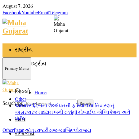
August 7, 2026
Facebook
Youtube
Email
Telegram
રાષ્ટ્રીય
આંતરરાષ્ટ્રીય
Primary Menu
રાજ્ય
જિલ્લો
Home
Other
Search for:
Search
જગ્યા
આચારસંહિતાના ઉલ્લંઘનની ફરિયાદોના નિવારણનું
અસરકારક માધ્યમ બની c-vigil મોબાઈલ એપ્લિકેશન અને
પોર્ટલ
રમત
Other
Patan
આંતરરાષ્ટ્રીય
જગ્યા
જિલ્લો
રાજ્ય
રાજકીય